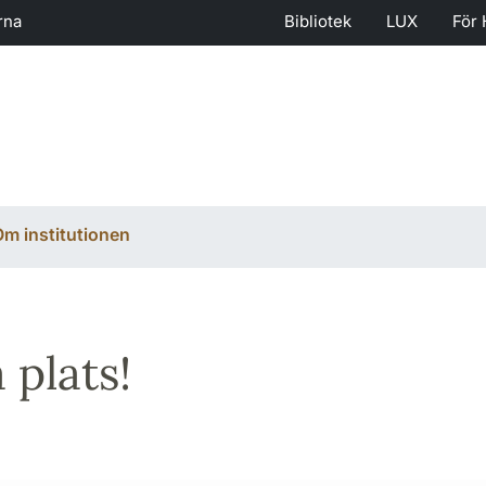
rna
Bibliotek
LUX
För 
m institutionen
 plats!