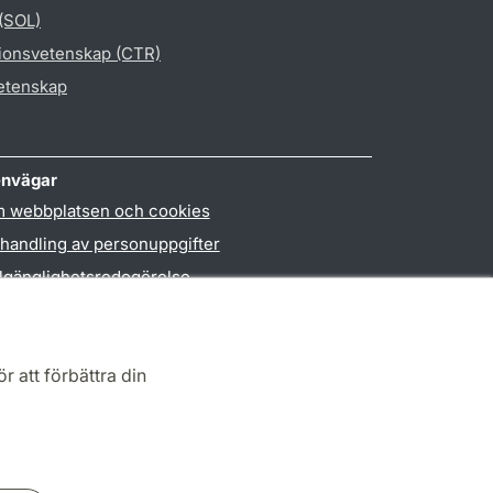
 (SOL)
gionsvetenskap (CTR)
vetenskap
nvägar
 webbplatsen och cookies
handling av personuppgifter
llgänglighetsredogörelse
PO3-login
r att förbättra din