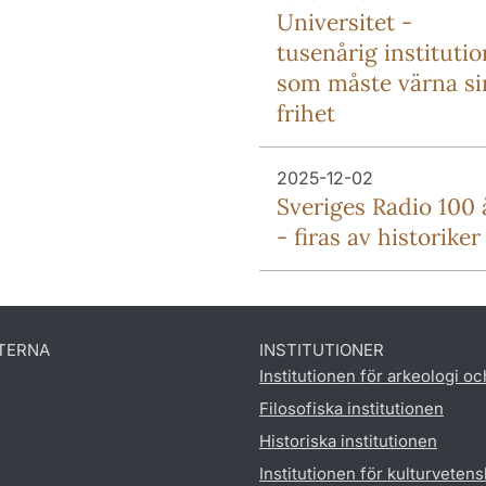
Universitet -
tusenårig institutio
som måste värna si
frihet
2025-12-02
Sveriges Radio 100 
- firas av historiker
TERNA
INSTITUTIONER
Institutionen för arkeologi oc
Filosofiska institutionen
Historiska institutionen
Institutionen för kulturveten