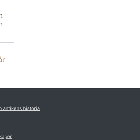
n
n
år
h antikens historia
skaper