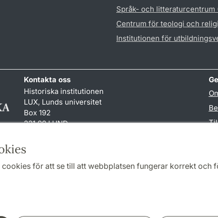
Språk- och litteraturcentrum
Centrum för teologi och reli
Institutionen för utbildnings
Kontakta oss
Ge
Historiska institutionen
Om
LUX, Lunds universitet
Be
Box 192
Ti
221 00 LUND
046-222 00 00 (vxl)
TY
hist
@
hist.lu
.
se
okies
cookies för att se till att webbplatsen fungerar korrekt och fö
Samarbeten och nätverk