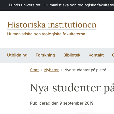
Hoppa till huvudinnehåll
Lunds universitet
Humanistiska och teologiska fakultete
Historiska institutionen
Humanistiska och teologiska fakulteterna
Utbildning
Forskning
Bibliotek
Kontakt
O
Start
Nyheter
Nya studenter på plats!
Nya studenter på
Publicerad den 9 september 2019