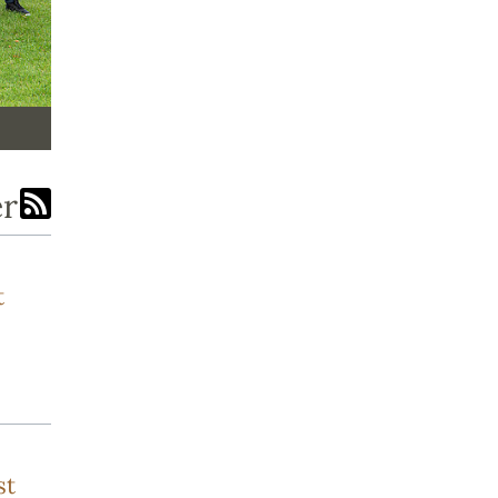
er
t
st