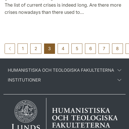
The list of current crises is indeed long. Are there more
crises nowadays than there used to…
1
2
3
4
5
6
7
8
HUMANISTISKA OCH TEOLOGISKA FAKULTETERNA
INSTITUTIONER