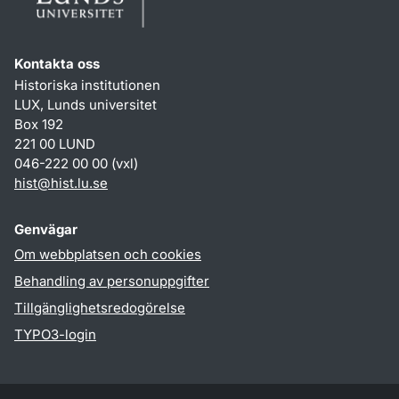
Kontakta oss
Historiska institutionen
LUX, Lunds universitet
Box 192
221 00 LUND
046-222 00 00 (vxl)
hist
@
hist.lu
.
se
Genvägar
Om webbplatsen och cookies
Behandling av personuppgifter
Tillgänglighetsredogörelse
TYPO3-login