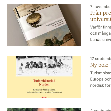
7 novembe
Från pre
universi
Varför finns
och många f
Lunds univ
17 septemb
Ny bok: 
Turismhisto
Europa och 
nordisk fo
4 septemb