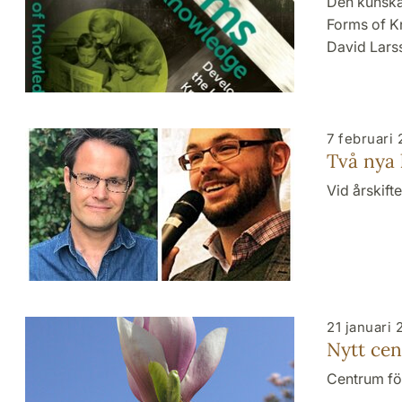
Den kunska
Forms of K
David Lars
7 februari
Två nya l
Vid årskift
21 januari 
Nytt cen
Centrum fö