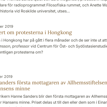
are för radioprogrammet Filosofiska rummet, och Anette Wa
 historia vid Roskilde universitet, utses…
er 2019
ert om protesterna i Hongkong
 i Hongkong har på gått i flera månader och de ser inte ut att
nsson, professor vid Centrum för Öst- och Sydöstasienstudie
entligen protesterna om?
er 2019
nders första mottagaren av Allhemsstiftelsens 
ansens minne
ikern Hanne Sanders blir den första mottagaren av Allhemsst
inar Hansens minne. Priset delas ut till den eller dem som i Ein