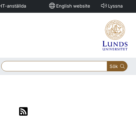
HT-anställda
English website
Lyssna
Sök