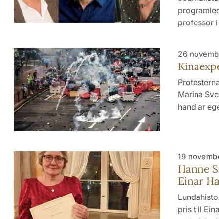
programled
professor i
26 novemb
Kinaexp
Protesterna
Marina Sve
handlar eg
19 novemb
Hanne Sa
Einar H
Lundahistor
pris till E