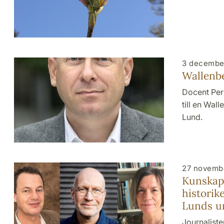
3 decembe
Wallenb
Docent Per 
till en Wal
Lund.
27 novemb
Kunskap
historik
Lunds un
Journalist