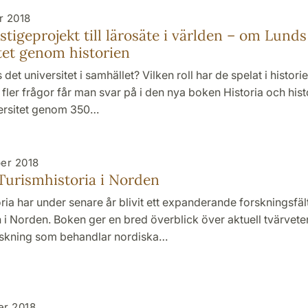
r 2018
stigeprojekt till lärosäte i världen – om Lunds
tet genom historien
 det universitet i samhället? Vilken roll har de spelat i histor
ler frågor får man svar på i den nya boken Historia och hist
ersitet genom 350…
er 2018
Turismhistoria i Norden
ria har under senare år blivit ett expanderande forskningsfäl
i Norden. Boken ger en bred överblick över aktuell tvärvete
rskning som behandlar nordiska…
er 2018