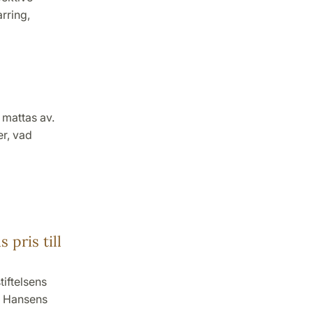
rring,
 mattas av.
r, vad
pris till
iftelsens
ar Hansens