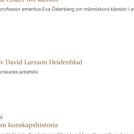
rofessor emeritus Eva Österberg om människors känslor i ett
av David Larsson Heidenblad
forskares arbetsliv
20
om kunskapshistoria