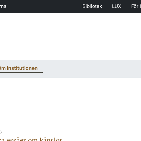
rna
Bibliotek
LUX
För 
m institutionen
0
ka essäer om känslor