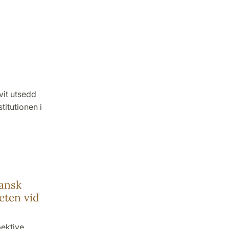
vit utsedd
titutionen i
ansk
eten vid
ektive