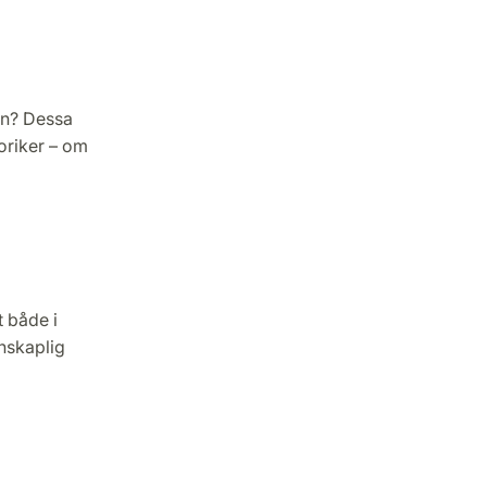
ien? Dessa
oriker – om
t både i
nskaplig