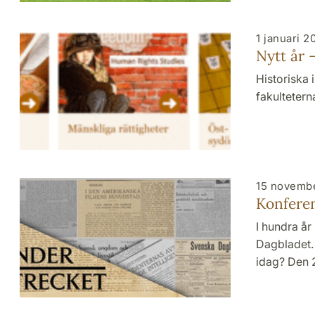
1 januari 2
Nytt år –
Historiska 
fakultetern
15 novemb
Konfere
I hundra år
Dagbladet. 
idag? Den 