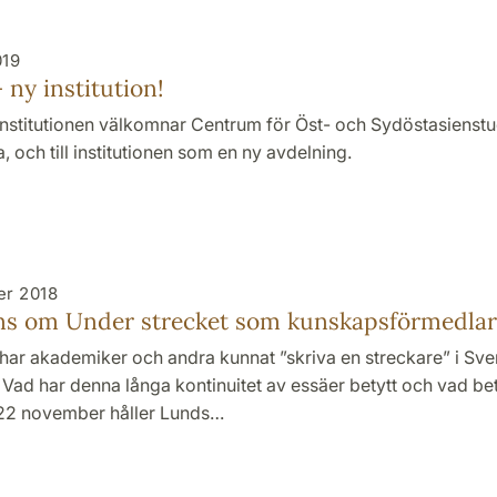
019
 ny institution!
institutionen välkomnar Centrum för Öst- och Sydöstasienstudi
a, och till institutionen som en ny avdelning.
er 2018
ns om Under strecket som kunskapsförmedla
 har akademiker och andra kunnat ”skriva en streckare” i Sv
Vad har denna långa kontinuitet av essäer betytt och vad be
22 november håller Lunds…