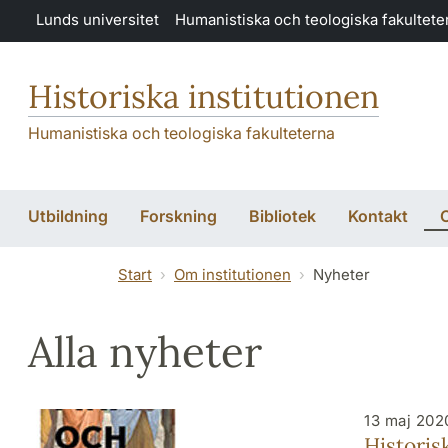
Hoppa till huvudinnehåll
Lunds universitet
Humanistiska och teologiska fakultete
Historiska institutionen
Humanistiska och teologiska fakulteterna
Utbildning
Forskning
Bibliotek
Kontakt
O
Start
Om institutionen
Nyheter
Alla nyheter
13 maj 202
Historis