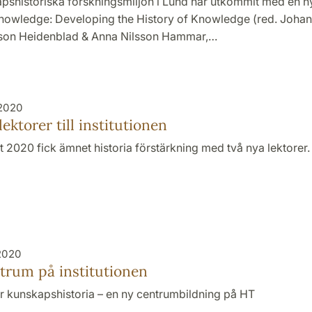
pshistoriska forskningsmiljön i Lund har utkommit med en n
nowledge: Developing the History of Knowledge (red. Johan 
son Heidenblad & Anna Nilsson Hammar,…
 2020
ektorer till institutionen
et 2020 fick ämnet historia förstärkning med två nya lektorer.
2020
trum på institutionen
r kunskapshistoria – en ny centrumbildning på HT