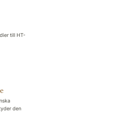
er till HT-
re
enska
tyder den