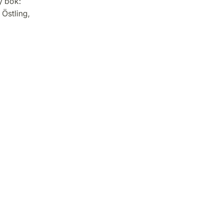
y bok:
Östling,