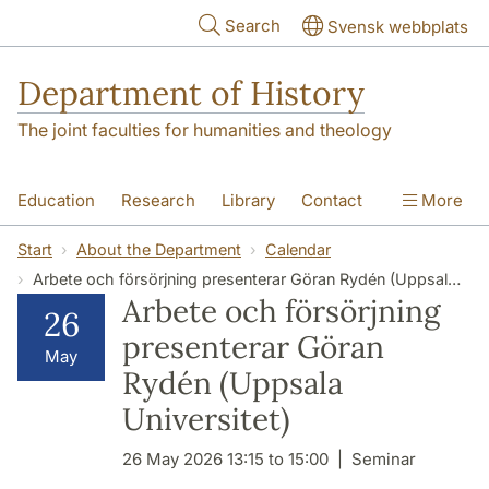
Skip to main content
Search
Svensk webbplats
Department of History
The joint faculties for humanities and theology
Education
Research
Library
Contact
More
About the Department
Start
About the Department
Calendar
Arbete och försörjning presenterar Göran Rydén (Uppsala Universitet)
Arbete och försörjning
26
presenterar Göran
May
Rydén (Uppsala
Universitet)
26 May 2026 13:15 to 15:00
Seminar