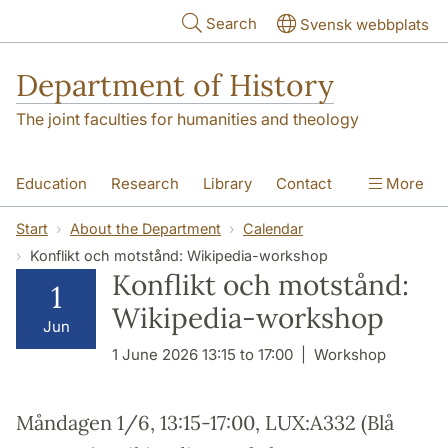
Skip to main content
Search
Svensk webbplats
Department of History
The joint faculties for humanities and theology
Education
Research
Library
Contact
More
About the Department
Start
About the Department
Calendar
Konflikt och motstånd: Wikipedia-workshop
Konflikt och motstånd:
1
Wikipedia-workshop
Jun
1 June 2026 13:15 to 17:00
Workshop
Måndagen 1/6, 13:15-17:00, LUX:A332 (Blå