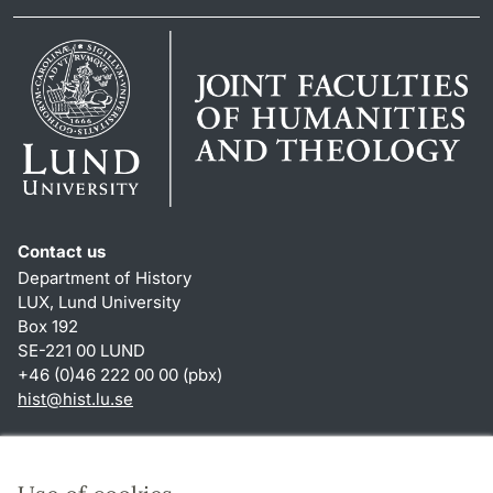
Contact us
Department of History
LUX, Lund University
Box 192
SE-221 00 LUND
+46 (0)46 222 00 00 (pbx)
hist
@
hist.lu
.
se
Shortcuts
About this website and cookies