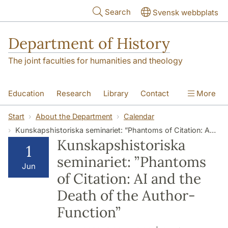
Skip to main content
Search
Svensk webbplats
Department of History
The joint faculties for humanities and theology
Education
Research
Library
Contact
More
About the Department
Start
About the Department
Calendar
Kunskapshistoriska seminariet: ”Phantoms of Citation: AI and the Death of the Author-Function”
Kunskapshistoriska
1
seminariet: ”Phantoms
Jun
of Citation: AI and the
Death of the Author-
Function”