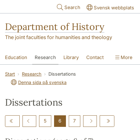
Skip to main content
Search
Svensk webbplats
Department of History
The joint faculties for humanities and theology
Education
Research
Library
Contact
More
About the Department
Start
Research
Dissertations
Denna sida på svenska
Dissertations
5
6
7