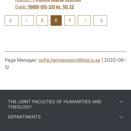
Date:
1989-05-20 kl. 10.12
5
6
7
Page Manager:
sofia.hermansson
@
hist.lu
.
se
| 2020-06-
12
THE JOINT FACULTIES OF HUMANITIES AND
THEOLOGY
DEPARTMENTS