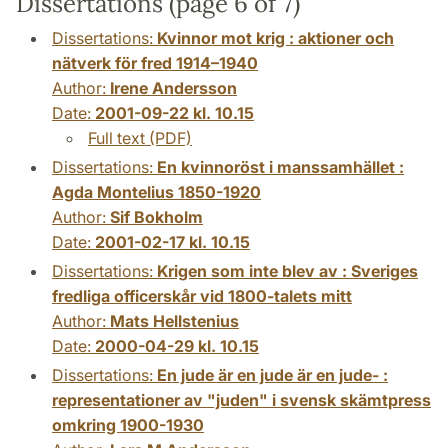
Dissertations (page 6 of 7)
Dissertations:
Kvinnor mot krig : aktioner och
nätverk för fred 1914–1940
Author:
Irene Andersson
Date:
2001-09-22 kl. 10.15
Full text (PDF)
Dissertations:
En kvinnoröst i manssamhället :
Agda Montelius 1850-1920
Author:
Sif Bokholm
Date:
2001-02-17 kl. 10.15
Dissertations:
Krigen som inte blev av : Sveriges
fredliga officerskår vid 1800-talets mitt
Author:
Mats Hellstenius
Date:
2000-04-29 kl. 10.15
Dissertations:
En jude är en jude är en jude- :
representationer av "juden" i svensk skämtpress
omkring 1900-1930