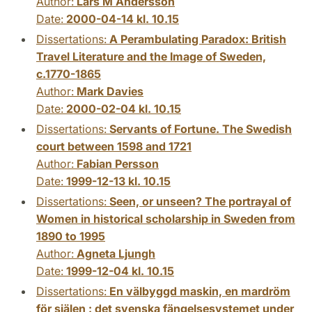
Author:
Lars M Andersson
Date:
2000-04-14 kl. 10.15
Dissertations:
A Perambulating Paradox: British
Travel Literature and the Image of Sweden,
c.1770-1865
Author:
Mark Davies
Date:
2000-02-04 kl. 10.15
Dissertations:
Servants of Fortune. The Swedish
court between 1598 and 1721
Author:
Fabian Persson
Date:
1999-12-13 kl. 10.15
Dissertations:
Seen, or unseen? The portrayal of
Women in historical scholarship in Sweden from
1890 to 1995
Author:
Agneta Ljungh
Date:
1999-12-04 kl. 10.15
Dissertations:
En välbyggd maskin, en mardröm
för själen : det svenska fängelsesystemet under