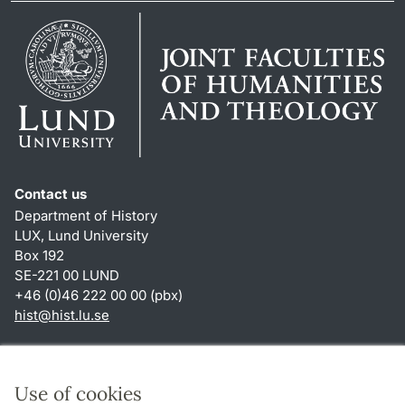
Contact us
Department of History
LUX, Lund University
Box 192
SE-221 00 LUND
+46 (0)46 222 00 00 (pbx)
hist
@
hist.lu
.
se
Shortcuts
About this website and cookies
Use of cookies