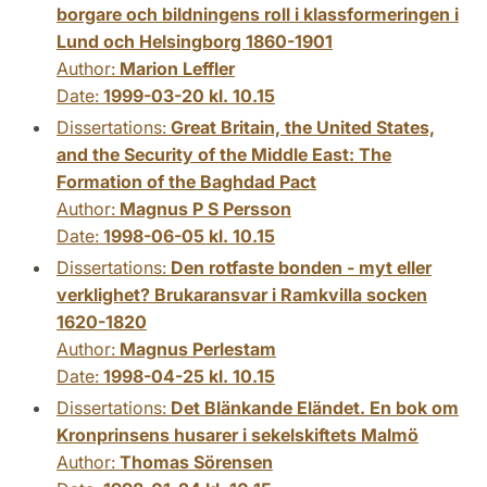
borgare och bildningens roll i klassformeringen i
Lund och Helsingborg 1860-1901
Author:
Marion Leffler
Date:
1999-03-20 kl. 10.15
Dissertations:
Great Britain, the United States,
and the Security of the Middle East: The
Formation of the Baghdad Pact
Author:
Magnus P S Persson
Date:
1998-06-05 kl. 10.15
Dissertations:
Den rotfaste bonden - myt eller
verklighet? Brukaransvar i Ramkvilla socken
1620-1820
Author:
Magnus Perlestam
Date:
1998-04-25 kl. 10.15
Dissertations:
Det Blänkande Eländet. En bok om
Kronprinsens husarer i sekelskiftets Malmö
Author:
Thomas Sörensen