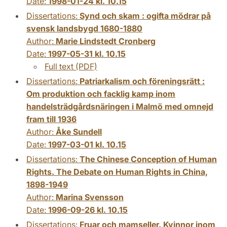
Date:
1998-01-24 kl. 10.15
Dissertations:
Synd och skam : ogifta mödrar på
svensk landsbygd 1680-1880
Author:
Marie Lindstedt Cronberg
Date:
1997-05-31 kl. 10.15
Full text (PDF)
Dissertations:
Patriarkalism och föreningsrätt :
Om produktion och facklig kamp inom
handelsträdgårdsnäringen i Malmö med omnejd
fram till 1936
Author:
Åke Sundell
Date:
1997-03-01 kl. 10.15
Dissertations:
The Chinese Conception of Human
Rights. The Debate on Human Rights in China,
1898-1949
Author:
Marina Svensson
Date:
1996-09-26 kl. 10.15
Dissertations:
Fruar och mamseller. Kvinnor inom