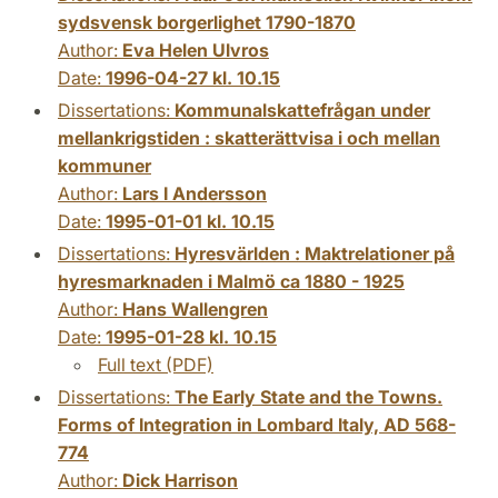
sydsvensk borgerlighet 1790-1870
Author:
Eva Helen Ulvros
Date:
1996-04-27 kl. 10.15
Dissertations:
Kommunalskattefrågan under
mellankrigstiden : skatterättvisa i och mellan
kommuner
Author:
Lars I Andersson
Date:
1995-01-01 kl. 10.15
Dissertations:
Hyresvärlden : Maktrelationer på
hyresmarknaden i Malmö ca 1880 - 1925
Author:
Hans Wallengren
Date:
1995-01-28 kl. 10.15
Full text (PDF)
Dissertations:
The Early State and the Towns.
Forms of Integration in Lombard Italy, AD 568-
774
Author:
Dick Harrison