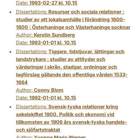
Date:
1993-02-27 kl. 10.15
Dissertations:
Resurser och sociala relationer :
studier av ett lokalsamhälle i förändring 1600-
1800 : Österhaninge och Västerhaninge socknar
Author:
Kerstin Sundberg
Date:
1993-01-01 kl. 10.15
Dissertations:
Tiggare, tidstjuvar, lättingar och
landstrykare : studier av attityder och
värderingar i skrån, stadgar, ordningar och
lagförslag gällande den offentliga vården 1533-
1664
Author:
Conny Blom
Date:
1992-01-01 kl. 10.15
Dissertations:
Svensk-tyska relationer kring
sekelskiftet 1900. Politik och ekonomi vid
tillkomsten av 1906 års svensk-tyska handels-
och sjöfartstraktat
Author:
Yvonne Maria Werner