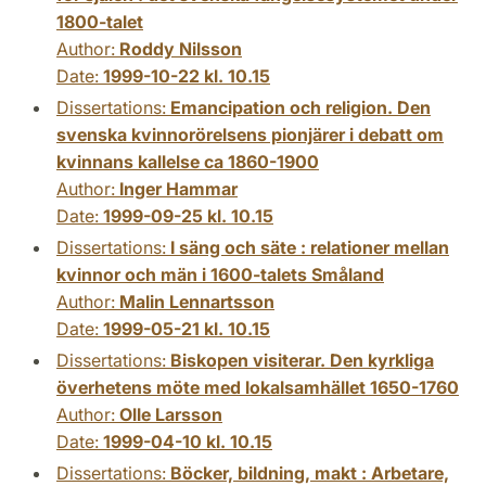
1800-talet
Author:
Roddy Nilsson
Date:
1999-10-22 kl. 10.15
Dissertations:
Emancipation och religion. Den
svenska kvinnorörelsens pionjärer i debatt om
kvinnans kallelse ca 1860-1900
Author:
Inger Hammar
Date:
1999-09-25 kl. 10.15
Dissertations:
I säng och säte : relationer mellan
kvinnor och män i 1600-talets Småland
Author:
Malin Lennartsson
Date:
1999-05-21 kl. 10.15
Dissertations:
Biskopen visiterar. Den kyrkliga
överhetens möte med lokalsamhället 1650-1760
Author:
Olle Larsson
Date:
1999-04-10 kl. 10.15
Dissertations:
Böcker, bildning, makt : Arbetare,