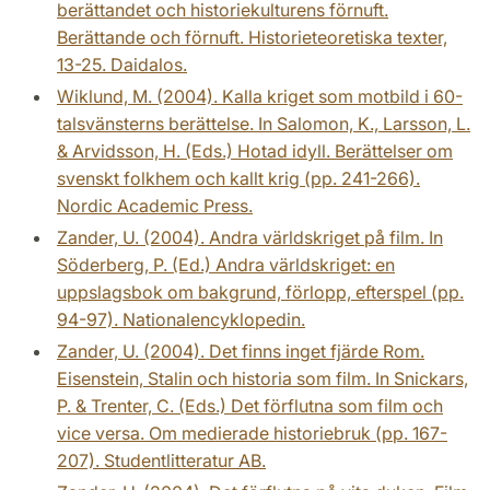
berättandet och historiekulturens förnuft.
Berättande och förnuft. Historieteoretiska texter,
13-25. Daidalos.
Wiklund, M. (2004). Kalla kriget som motbild i 60-
talsvänsterns berättelse. In Salomon, K., Larsson, L.
& Arvidsson, H. (Eds.) Hotad idyll. Berättelser om
svenskt folkhem och kallt krig (pp. 241-266).
Nordic Academic Press.
Zander, U. (2004). Andra världskriget på film. In
Söderberg, P. (Ed.) Andra världskriget: en
uppslagsbok om bakgrund, förlopp, efterspel (pp.
94-97). Nationalencyklopedin.
Zander, U. (2004). Det finns inget fjärde Rom.
Eisenstein, Stalin och historia som film. In Snickars,
P. & Trenter, C. (Eds.) Det förflutna som film och
vice versa. Om medierade historiebruk (pp. 167-
207). Studentlitteratur AB.