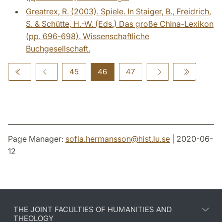
Greatrex, R. (2003). Spiele. In Staiger, B., Freidrich,
S. & Schütte, H.-W. (Eds.) Das große China-Lexikon
(pp. 696-698). Wissenschaftliche
Buchgesellschaft.
45
46
47
Page Manager:
sofia.hermansson
@
hist.lu
.
se
| 2020-06-
12
THE JOINT FACULTIES OF HUMANITIES AND
THEOLOGY