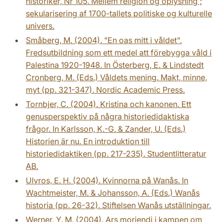
historiker, Nr 105. Mellem religion og oplysning ;
sekularisering af 1700-tallets politiske og kulturelle
univers.
Småberg, M. (2004). "En oas mitt i våldet".
Fredsutbildning som ett medel att förebygga våld i
Palestina 1920-1948. In Österberg, E. & Lindstedt
Cronberg, M. (Eds.) Våldets mening. Makt, minne,
myt (pp. 321-347). Nordic Academic Press.
Tornbjer, C. (2004). Kristina och kanonen. Ett
genusperspektiv på några historiedidaktiska
frågor. In Karlsson, K.-G. & Zander, U. (Eds.)
Historien är nu. En introduktion till
historiedidaktiken (pp. 217-235). Studentlitteratur
AB.
Ulvros, E. H. (2004). Kvinnorna på Wanås. In
Wachtmeister, M. & Johansson, A. (Eds.) Wanås
historia (pp. 26-32). Stiftelsen Wanås utställningar.
Werner, Y. M. (2004). Ars moriendi i kampen om