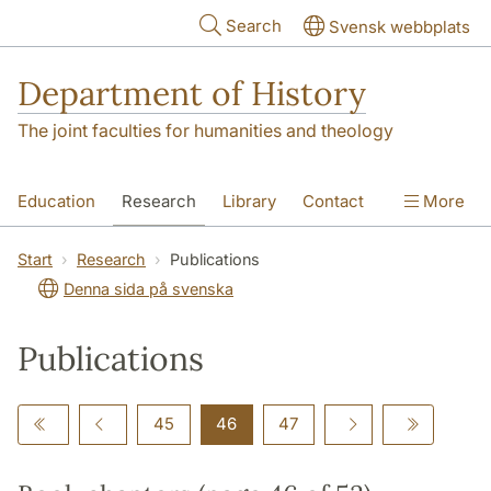
Skip to main content
Search
Svensk webbplats
Department of History
The joint faculties for humanities and theology
Education
Research
Library
Contact
More
About the Department
Start
Research
Publications
Denna sida på svenska
Publications
45
46
47