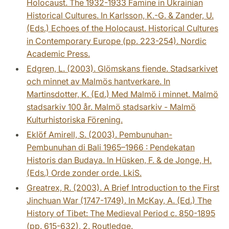
Holocaust. The 1932-1933 Famine in Ukrainian
Historical Cultures. In Karlsson, K.-G. & Zander, U.
(Eds.) Echoes of the Holocaust. Historical Cultures
in Contemporary Europe (pp. 223-254). Nordic
Academic Press.
Edgren, L. (2003). Glömskans fiende. Stadsarkivet
och minnet av Malmös hantverkare. In
Martinsdotter, K. (Ed.) Med Malmö i minnet. Malmö
stadsarkiv 100 år. Malmö stadsarkiv - Malmö
Kulturhistoriska Förening.
Eklöf Amirell, S. (2003). Pembunuhan-
Pembunuhan di Bali 1965–1966 : Pendekatan
Historis dan Budaya. In Hüsken, F. & de Jonge, H.
(Eds.) Orde zonder orde. LkiS.
Greatrex, R. (2003). A Brief Introduction to the First
Jinchuan War (1747-1749). In McKay, A. (Ed.) The
History of Tibet: The Medieval Period c. 850-1895
(pp. 615-632), 2. Routledge.