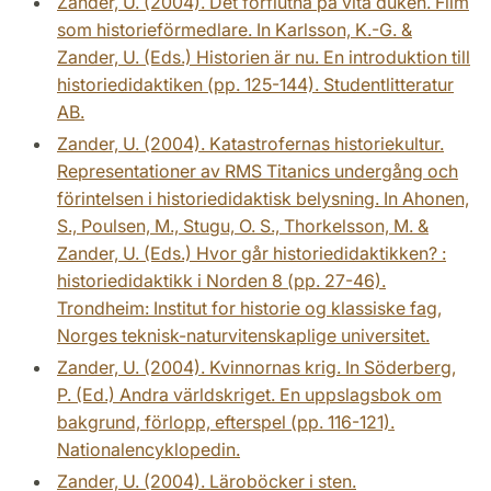
Zander, U. (2004). Det förflutna på vita duken. Film
som historieförmedlare. In Karlsson, K.-G. &
Zander, U. (Eds.) Historien är nu. En introduktion till
historiedidaktiken (pp. 125-144). Studentlitteratur
AB.
Zander, U. (2004). Katastrofernas historiekultur.
Representationer av RMS Titanics undergång och
förintelsen i historiedidaktisk belysning. In Ahonen,
S., Poulsen, M., Stugu, O. S., Thorkelsson, M. &
Zander, U. (Eds.) Hvor går historiedidaktikken? :
historiedidaktikk i Norden 8 (pp. 27-46).
Trondheim: Institut for historie og klassiske fag,
Norges teknisk-naturvitenskaplige universitet.
Zander, U. (2004). Kvinnornas krig. In Söderberg,
P. (Ed.) Andra världskriget. En uppslagsbok om
bakgrund, förlopp, efterspel (pp. 116-121).
Nationalencyklopedin.
Zander, U. (2004). Läroböcker i sten.