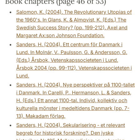
Book chapters (page 46 of 53)
Salomon, K. (2004). The Revolutionary Utopias of
the 1960's. In Glans, K. & Almqvist, K. (Eds.) The
Swedish Success Story? (pp. 199-212). Axel and
Margaret Ax:son Johnson Foundation.
Sanders, H. (2004). Ett centrum för Danmark i
Lund. In Molnár, V., Paulsson, G. & Andersson, G.
(Eds.) Årsbok, Vetenskapssocieteten i Lund.
Årsbok 2004 (pp. 99-112). Vetenskapssocieteten i
Lund.
Sanders, H. (2004). Nye perspektiver på 1100-tallet
i Danmark. In Carelli, P., Hermanson, L. & Sanders,
H. (Eds.) Ett annat 1100-tal. Individ, kollektiv och
kulturella mönster i medeltidens Danmark (pp. 7-
13). Makadam förlag.
Sanders, H. (2004). Sekularisering - et relevant
begreb for historisk forskning?. Den jyske