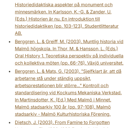
Historiedidaktiska aspekter på monument och
minnesmärken. In Karlsson, K.-G. & Zander, U.
(Eds.) Historien är nu. En introduktion till
historiedidaktiken (pp. 103-123). Studentlitteratur
AB.
Berggren, L. & Greiff, M. (2003). Muntlig historia vid
Malmö högskola. In Thor, M. & Hansson, L. (Eds.)
Oral History 1. Teoretiska perspektiv på individuella
och kollektiva möten (pp. 66-76). Växjö universitet.
Berggren, L. & Mats, G. (2003). "Sjelfklart är, att då
arbetarne stå under ständig uppsikt,
arbetsprestationen blir större..." Kontroll och
standardisering vid Kockums Mekaniska Verkstad.
In Martinsdotter, K. (Ed.) Med Malmö i Minnet.
Malmö stadsarkiv 100 år (pp. 97-108). Malmö
stadsarkiv - Malmö Kulturhistoriska Förening.
Dietsch, J. (2003). From Famine to Forgotten