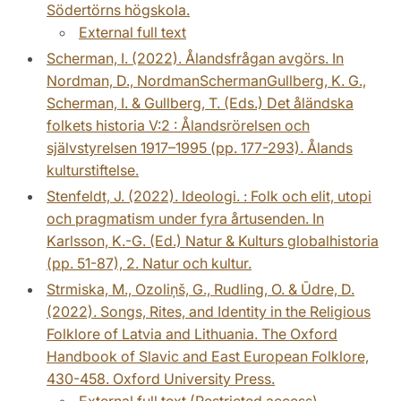
Södertörns högskola.
External full text
Scherman, I. (2022). Ålandsfrågan avgörs. In
Nordman, D., NordmanSchermanGullberg, K. G.,
Scherman, I. & Gullberg, T. (Eds.) Det åländska
folkets historia V:2 : Ålandsrörelsen och
självstyrelsen 1917–1995 (pp. 177-293). Ålands
kulturstiftelse.
Stenfeldt, J. (2022). Ideologi. : Folk och elit, utopi
och pragmatism under fyra årtusenden. In
Karlsson, K.-G. (Ed.) Natur & Kulturs globalhistoria
(pp. 51-87), 2. Natur och kultur.
Strmiska, M., Ozoliņš, G., Rudling, O. & Ūdre, D.
(2022). Songs, Rites, and Identity in the Religious
Folklore of Latvia and Lithuania. The Oxford
Handbook of Slavic and East European Folklore,
430-458. Oxford University Press.
External full text (Restricted access)