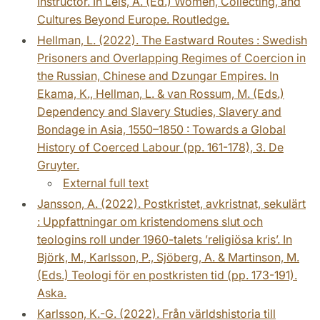
Instructor. In Leis, A. (Ed.) Women, Collecting, and
Cultures Beyond Europe. Routledge.
Hellman, L. (2022). The Eastward Routes : Swedish
Prisoners and Overlapping Regimes of Coercion in
the Russian, Chinese and Dzungar Empires. In
Ekama, K., Hellman, L. & van Rossum, M. (Eds.)
Dependency and Slavery Studies, Slavery and
Bondage in Asia, 1550–1850 : Towards a Global
History of Coerced Labour (pp. 161-178), 3. De
Gruyter.
External full text
Jansson, A. (2022). Postkristet, avkristnat, sekulärt
: Uppfattningar om kristendomens slut och
teologins roll under 1960-talets ’religiösa kris’. In
Björk, M., Karlsson, P., Sjöberg, A. & Martinson, M.
(Eds.) Teologi för en postkristen tid (pp. 173-191).
Aska.
Karlsson, K.-G. (2022). Från världshistoria till