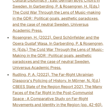
Cultural Diplomacy : East German Boys´Choirs in
Sweden. In Garberding, P. & Rosengren, H. (Eds.)
The Cold War Through the Lens of Music-making
in the GDR : Political goals, aesthetic paradoxes,
and the case of neutral Sweden. Universus
Academic Press.
Rosengren, H. (2022). Gerd Schönfelder and the
Opera Gustaf Wasa. In Garberding, P. & Rosengren,
H. (Eds.) The Cold War Through the Lens of Music-
Making in the GDR : Political goals, aesthetic
paradoxes and the case of neutral Sweden.
Universus Academic Press.
Rudling, P. A. (2022). The Far-Right Ukrainian
Diaspora's Policing of History. In Mörner, N. (Ed.)
CBEES State of the Region Report 2021, The Many
Faces of the Far Right in the Post-Communist
Space : A Comparative Study on Far-Right
Movements and Identity in the Region (pp. 42-60).