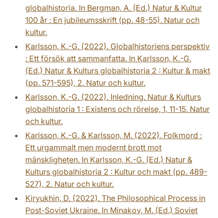
globalhistoria. In Bergman, A. (Ed.) Natur & Kultur
100 år : En jubileumsskrift (pp. 48-55). Natur och
kultur.
Karlsson, K.-G. (2022). Globalhistoriens perspektiv
: Ett försök att sammanfatta. In Karlsson, K.-G.
(Ed.) Natur & Kulturs globalhistoria 2 : Kultur & makt
(pp. 571-595), 2. Natur och kultur.
Karlsson, K.-G. (2022). Inledning. Natur & Kulturs
globalhistoria 1 : Existens och rörelse, 1, 11-15. Natur
och kultur.
Karlsson, K.-G. & Karlsson, M. (2022). Folkmord :
Ett urgammalt men modernt brott mot
mänskligheten. In Karlsson, K.-G. (Ed.) Natur &
Kulturs globalhistoria 2 : Kultur och makt (pp. 489-
527), 2. Natur och kultur.
Kiryukhin, D. (2022). The Philosophical Process in
Post-Soviet Ukraine. In Minakov, M. (Ed.) Soviet