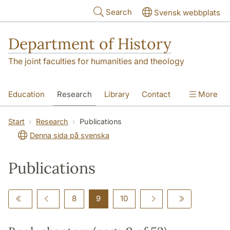
Skip to main content
Search
Svensk webbplats
Department of History
The joint faculties for humanities and theology
Education
Research
Library
Contact
More
About the Department
Start
Research
Publications
Denna sida på svenska
Publications
8
9
10