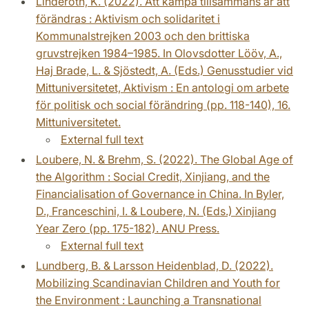
Linderoth, K. (2022). Att kämpa tillsammans är att
förändras : Aktivism och solidaritet i
Kommunalstrejken 2003 och den brittiska
gruvstrejken 1984–1985. In Olovsdotter Lööv, A.,
Haj Brade, L. & Sjöstedt, A. (Eds.) Genusstudier vid
Mittuniversitetet, Aktivism : En antologi om arbete
för politisk och social förändring (pp. 118-140), 16.
Mittuniversitetet.
External full text
Loubere, N. & Brehm, S. (2022). The Global Age of
the Algorithm : Social Credit, Xinjiang, and the
Financialisation of Governance in China. In Byler,
D., Franceschini, I. & Loubere, N. (Eds.) Xinjiang
Year Zero (pp. 175-182). ANU Press.
External full text
Lundberg, B. & Larsson Heidenblad, D. (2022).
Mobilizing Scandinavian Children and Youth for
the Environment : Launching a Transnational