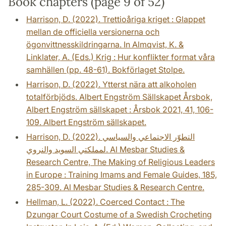
Book chapters (page 9 of 52)
Harrison, D. (2022). Trettioåriga kriget : Glappet
mellan de officiella versionerna och
ögonvittnesskildringarna. In Almqvist, K. &
Linklater, A. (Eds.) Krig : Hur konflikter format våra
samhällen (pp. 48-61). Bokförlaget Stolpe.
Harrison, D. (2022). Ytterst nära att alkoholen
totalförbjöds. Albert Engström Sällskapet Årsbok,
Albert Engström sällskapet : Årsbok 2021, 41, 106-
109. Albert Engström sällskapet.
Harrison, D. (2022). التطوّر الاجتماعي والسياسي
لمملكتي السويد والنروي. Al Mesbar Studies &
Research Centre, The Making of Religious Leaders
in Europe : Training Imams and Female Guides, 185,
285-309. Al Mesbar Studies & Research Centre.
Hellman, L. (2022). Coerced Contact : The
Dzungar Court Costume of a Swedish Crocheting