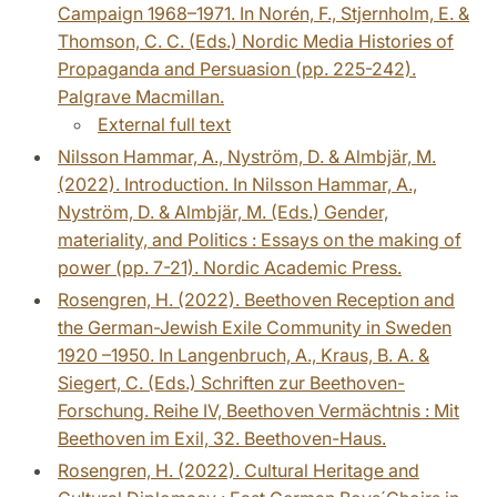
Campaign 1968–1971. In Norén, F., Stjernholm, E. &
Thomson, C. C. (Eds.) Nordic Media Histories of
Propaganda and Persuasion (pp. 225-242).
Palgrave Macmillan.
External full text
Nilsson Hammar, A., Nyström, D. & Almbjär, M.
(2022). Introduction. In Nilsson Hammar, A.,
Nyström, D. & Almbjär, M. (Eds.) Gender,
materiality, and Politics : Essays on the making of
power (pp. 7-21). Nordic Academic Press.
Rosengren, H. (2022). Beethoven Reception and
the German-Jewish Exile Community in Sweden
1920 –1950. In Langenbruch, A., Kraus, B. A. &
Siegert, C. (Eds.) Schriften zur Beethoven-
Forschung. Reihe IV, Beethoven Vermächtnis : Mit
Beethoven im Exil, 32. Beethoven-Haus.
Rosengren, H. (2022). Cultural Heritage and