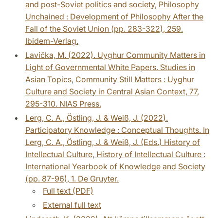
and post-Soviet politics and society, Philosophy
Unchained : Development of Philosophy After the
Fall of the Soviet Union (pp. 283-322), 259.
Ibidem-Verlag.
Lavička, M. (2022). Uyghur Community Matters in
Light of Governmental White Papers. Studies in
Asian Topics, Community Still Matters : Uyghur
Culture and Society in Central Asian Context, 77,
295-310. NIAS Press.
Lerg, C. A., Östling, J. & Weiß, J. (2022).
Participatory Knowledge : Conceptual Thoughts. In
Lerg, C. A., Östling, J. & Weiß, J. (Eds.) History of
Intellectual Culture, History of Intellectual Culture :
International Yearbook of Knowledge and Society
(pp. 87-96), 1. De Gruyter.
Full text (PDF)
External full text