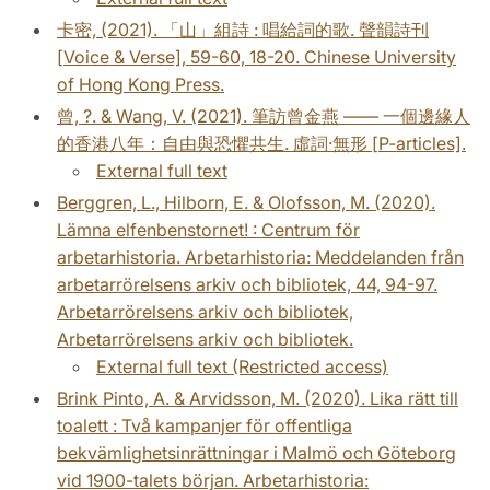
卡密, (2021). 「山」組詩 : 唱給詞的歌. 聲韻詩刊
[Voice & Verse], 59-60, 18-20. Chinese University
of Hong Kong Press.
曾, ?. & Wang, V. (2021). 筆訪曾金燕 —— 一個邊緣人
的香港八年：自由與恐懼共生. 虛詞·無形 [P-articles].
External full text
Berggren, L., Hilborn, E. & Olofsson, M. (2020).
Lämna elfenbenstornet! : Centrum för
arbetarhistoria. Arbetarhistoria: Meddelanden från
arbetarrörelsens arkiv och bibliotek, 44, 94-97.
Arbetarrörelsens arkiv och bibliotek,
Arbetarrörelsens arkiv och bibliotek.
External full text (Restricted access)
Brink Pinto, A. & Arvidsson, M. (2020). Lika rätt till
toalett : Två kampanjer för offentliga
bekvämlighetsinrättningar i Malmö och Göteborg
vid 1900-talets början. Arbetarhistoria: