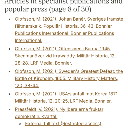
Articles in specialist publications and
popular press (page 8 of 30)
Olofsson, M. (2021). Johan Banér. Sveriges främste
fältmarskalk. Populär Historia, 36-43. Bonnier
Publications International, Bonnier Publications
International.
Olofsson, M. (2021). Offensiven i Burma 1945.
Skenmanöver vid Irrawaddy. Militär Historia, 12,
28-28. LRF Media, Bonnier.
Olofsson, M. (2021). Sweden's Greatest Defeat: the
Battle of Kircholm, 1605. Military History Matters,
120, 38-44.
Olofsson, M. (2021). USA:s anfall mot Korea 1871.
Militär Historia, 12, 20-25. LRF Media, Bonnier.
Pressfeldt, V. (2021). Nyliberalerna fruktar
demokratin. Kvartal.
External full text (Restricted access)