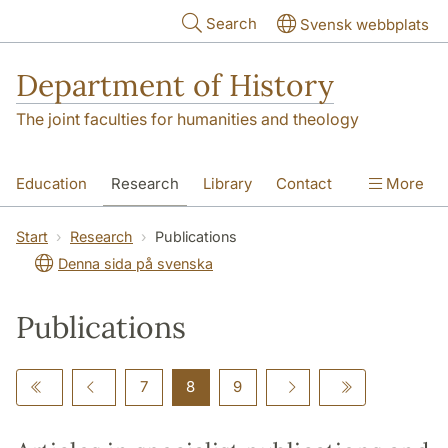
Skip to main content
Search
Svensk webbplats
Department of History
The joint faculties for humanities and theology
Education
Research
Library
Contact
More
About the Department
Start
Research
Publications
Denna sida på svenska
Publications
7
8
9