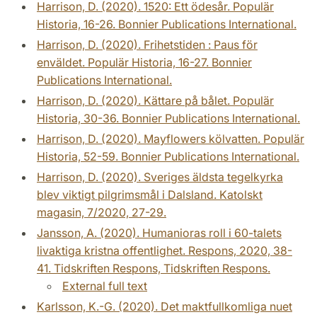
Harrison, D. (2020). 1520: Ett ödesår. Populär
Historia, 16-26. Bonnier Publications International.
Harrison, D. (2020). Frihetstiden : Paus för
enväldet. Populär Historia, 16-27. Bonnier
Publications International.
Harrison, D. (2020). Kättare på bålet. Populär
Historia, 30-36. Bonnier Publications International.
Harrison, D. (2020). Mayflowers kölvatten. Populär
Historia, 52-59. Bonnier Publications International.
Harrison, D. (2020). Sveriges äldsta tegelkyrka
blev viktigt pilgrimsmål i Dalsland. Katolskt
magasin, 7/2020, 27-29.
Jansson, A. (2020). Humanioras roll i 60-talets
livaktiga kristna offentlighet. Respons, 2020, 38-
41. Tidskriften Respons, Tidskriften Respons.
External full text
Karlsson, K.-G. (2020). Det maktfullkomliga nuet