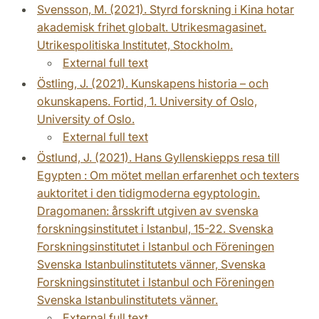
Svensson, M. (2021). Styrd forskning i Kina hotar
akademisk frihet globalt. Utrikesmagasinet.
Utrikespolitiska Institutet, Stockholm.
External full text
Östling, J. (2021). Kunskapens historia – och
okunskapens. Fortid, 1. University of Oslo,
University of Oslo.
External full text
Östlund, J. (2021). Hans Gyllenskiepps resa till
Egypten : Om mötet mellan erfarenhet och texters
auktoritet i den tidigmoderna egyptologin.
Dragomanen: årsskrift utgiven av svenska
forskningsinstitutet i Istanbul, 15-22. Svenska
Forskningsinstitutet i Istanbul och Föreningen
Svenska Istanbulinstitutets vänner, Svenska
Forskningsinstitutet i Istanbul och Föreningen
Svenska Istanbulinstitutets vänner.
External full text