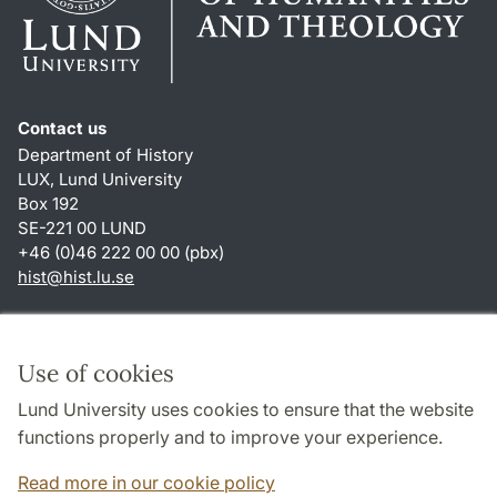
Contact us
Department of History
LUX, Lund University
Box 192
SE-221 00 LUND
+46 (0)46 222 00 00 (pbx)
hist
@
hist.lu
.
se
Shortcuts
About this website and cookies
Use of cookies
Privacy policy
Lund University uses cookies to ensure that the website
Accessibility
functions properly and to improve your experience.
TYPO3-login
Read more in our cookie policy