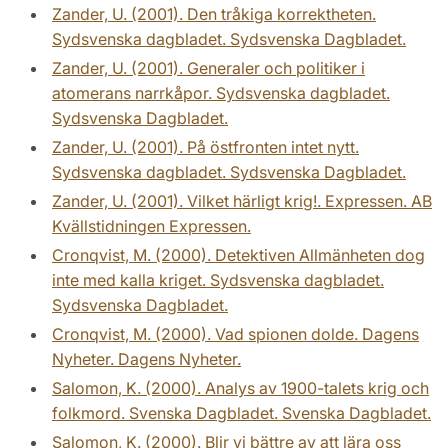
Zander, U. (2001). Den tråkiga korrektheten.
Sydsvenska dagbladet. Sydsvenska Dagbladet.
Zander, U. (2001). Generaler och politiker i
atomerans narrkåpor. Sydsvenska dagbladet.
Sydsvenska Dagbladet.
Zander, U. (2001). På östfronten intet nytt.
Sydsvenska dagbladet. Sydsvenska Dagbladet.
Zander, U. (2001). Vilket härligt krig!. Expressen. AB
Kvällstidningen Expressen.
Cronqvist, M. (2000). Detektiven Allmänheten dog
inte med kalla kriget. Sydsvenska dagbladet.
Sydsvenska Dagbladet.
Cronqvist, M. (2000). Vad spionen dolde. Dagens
Nyheter. Dagens Nyheter.
Salomon, K. (2000). Analys av 1900-talets krig och
folkmord. Svenska Dagbladet. Svenska Dagbladet.
Salomon, K. (2000). Blir vi bättre av att lära oss