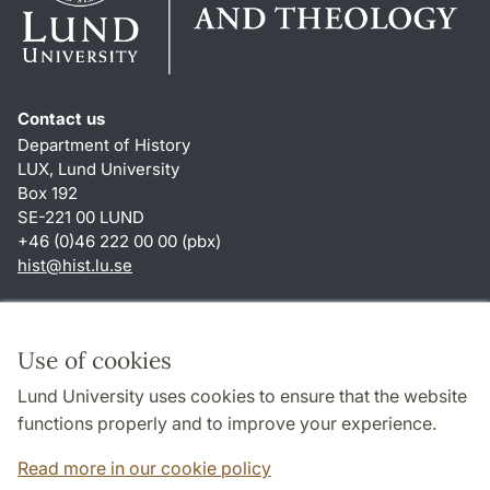
Contact us
Department of History
LUX, Lund University
Box 192
SE-221 00 LUND
+46 (0)46 222 00 00 (pbx)
hist
@
hist.lu
.
se
Shortcuts
About this website and cookies
Use of cookies
Privacy policy
Lund University uses cookies to ensure that the website
Accessibility
functions properly and to improve your experience.
TYPO3-login
Read more in our cookie policy