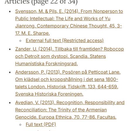
Articles (page 22 of 34)
Svensson, M. & Pils, E. (2014). From Nonperson to
Public Intellectual: The Life and Works of Yu
Jianrong. Contemporary Chinese Thought, 45, 3-
17. M. E. Sharpe.
External full text (Restricted access)
Zander, U. (2014). Tillbaka till framtiden? Robocop
och Detroit som dystopi. Scandia. Statens
Humanistiska Forskningsrad.
Andersson, P. (2013). Posören på Petticoat Lane.
Om klädsel och kroppshållning i det sena 1800-
talets London. Historisk Tidskrift, 133, 644-659.
Svenska Historiska Foreningen.
Avedian, V. (2013). Recognition, Responsibility and
Reconciliation: The Trinity of the Armenian
Genocide. Europa Ethnica, 70, 77-86. Facultas.
Full text (PDF)