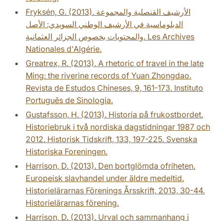
Fryksén, G. (2013). الأرشيف القنصلية والمجموعة
الدبلوماسية في الأرشيف الوطني السويدي: الأصل
والمحتويات بخصوص الجزائر العثمانية. Les Archives
Nationales d'Algérie.
Greatrex, R. (2013). A rhetoric of travel in the late
Ming: the riverine records of Yuan Zhongdao.
Revista de Estudos Chineses, 9, 161-173. Instituto
Português de Sinologia.
Gustafsson, H. (2013). Historia på frukostbordet.
Historiebruk i två nordiska dagstidningar 1987 och
2012. Historisk Tidskrift, 133, 197-225. Svenska
Historiska Foreningen.
Harrison, D. (2013). Den bortglömda ofriheten.
Europeisk slavhandel under äldre medeltid.
Historielärarnas Förenings Årsskrift, 2013, 30-44.
Historielärarnas förening.
Harrison, D. (2013). Urval och sammanhang i