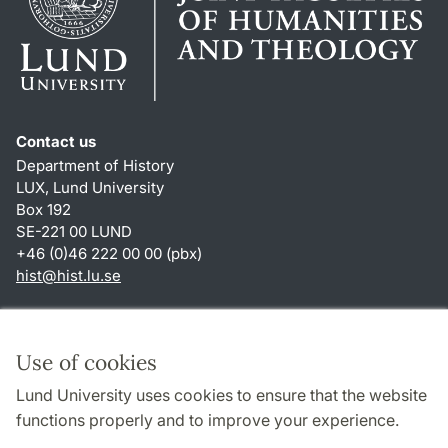
Contact us
Department of History
LUX, Lund University
Box 192
SE-221 00 LUND
+46 (0)46 222 00 00 (pbx)
hist
@
hist.lu
.
se
Shortcuts
About this website and cookies
Use of cookies
Privacy policy
Lund University uses cookies to ensure that the website
Accessibility
functions properly and to improve your experience.
TYPO3-login