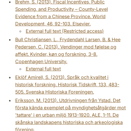
Brehm, S. (2013). Fiscal Incentives, Public
Spending, and Productivity – County-Level
Evidence from a Chinese Province. World
Development, 46, 92-103. Elsevier.
External full text (Restricted access)
Bull Christiansen, L., Frydendahl Larsen, B. & Hee
Pedersen, C. (2013). Vendinger mod følelse og
affekt. Kvinder, køn og forskning, 3-8.
Copenhagen University.
External full text
Eklöf Amirell, S. (2013). Språk och kvalitet i
historisk forskning. Historisk Tidskrift, 133, 483-
505. Svenska Historiska Foreningen.
Eriksson, M. (2013). Utdrivningen från Ystad. Det
första kända exemplet på myndighetsåtgärder mot
'tattare' i en urban miljö 1913-1920. ALE, 1-11. De
skånska landskapens historiska och arkeologiska
förening.