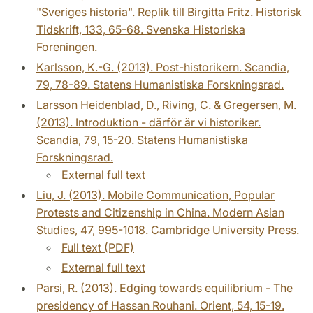
"Sveriges historia". Replik till Birgitta Fritz. Historisk
Tidskrift, 133, 65-68. Svenska Historiska
Foreningen.
Karlsson, K.-G. (2013). Post-historikern. Scandia,
79, 78-89. Statens Humanistiska Forskningsrad.
Larsson Heidenblad, D., Riving, C. & Gregersen, M.
(2013). Introduktion - därför är vi historiker.
Scandia, 79, 15-20. Statens Humanistiska
Forskningsrad.
External full text
Liu, J. (2013). Mobile Communication, Popular
Protests and Citizenship in China. Modern Asian
Studies, 47, 995-1018. Cambridge University Press.
Full text (PDF)
External full text
Parsi, R. (2013). Edging towards equilibrium - The
presidency of Hassan Rouhani. Orient, 54, 15-19.