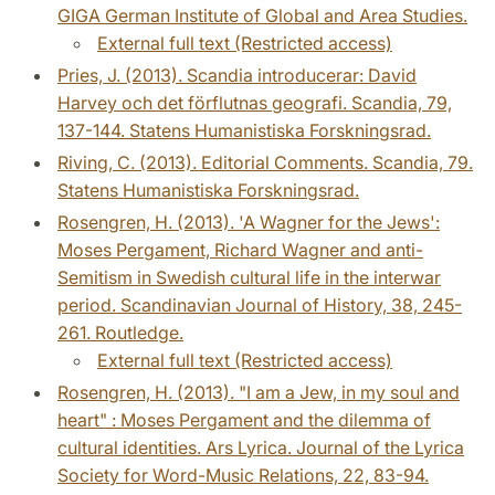
GIGA German Institute of Global and Area Studies.
External full text (Restricted access)
Pries, J. (2013). Scandia introducerar: David
Harvey och det förflutnas geografi. Scandia, 79,
137-144. Statens Humanistiska Forskningsrad.
Riving, C. (2013). Editorial Comments. Scandia, 79.
Statens Humanistiska Forskningsrad.
Rosengren, H. (2013). 'A Wagner for the Jews':
Moses Pergament, Richard Wagner and anti-
Semitism in Swedish cultural life in the interwar
period. Scandinavian Journal of History, 38, 245-
261. Routledge.
External full text (Restricted access)
Rosengren, H. (2013). "I am a Jew, in my soul and
heart" : Moses Pergament and the dilemma of
cultural identities. Ars Lyrica. Journal of the Lyrica
Society for Word-Music Relations, 22, 83-94.