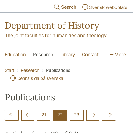
Skip to main content
Search
Svensk webbplats
Department of History
The joint faculties for humanities and theology
Education
Research
Library
Contact
More
About the Department
Start
Research
Publications
Denna sida på svenska
Publications
21
22
23