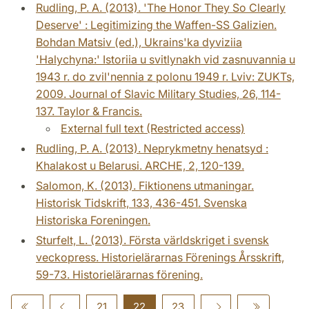
Rudling, P. A. (2013). 'The Honor They So Clearly
Deserve' : Legitimizing the Waffen-SS Galizien.
Bohdan Matsiv (ed.), Ukrains'ka dyviziia
'Halychyna:' Istoriia u svitlynakh vid zasnuvannia u
1943 r. do zvil'nennia z polonu 1949 r. Lviv: ZUKTs,
2009. Journal of Slavic Military Studies, 26, 114-
137. Taylor & Francis.
External full text (Restricted access)
Rudling, P. A. (2013). Neprykmetny henatsyd :
Khalakost u Belarusi. ARCHE, 2, 120-139.
Salomon, K. (2013). Fiktionens utmaningar.
Historisk Tidskrift, 133, 436-451. Svenska
Historiska Foreningen.
Sturfelt, L. (2013). Första världskriget i svensk
veckopress. Historielärarnas Förenings Årsskrift,
59-73. Historielärarnas förening.
21
22
23