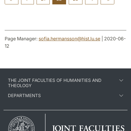
Page Manager:
sofia.hermansson
@
hist.lu
.
se
| 2020-06-
12
THE JOINT FACULTIES OF HUMANITIES AND
THEOLOGY
DEPARTMENTS