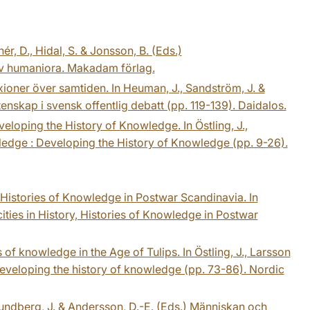
ér, D., Hidal, S. & Jonsson, B. (Eds.)
 av humaniora. Makadam förlag.
exioner över samtiden. In Heuman, J., Sandström, J. &
skap i svensk offentlig debatt (pp. 119-139). Daidalos.
eloping the History of Knowledge. In Östling, J.,
edge : Developing the History of Knowledge (pp. 9-26).
 : Histories of Knowledge in Postwar Scandinavia. In
ities in History, Histories of Knowledge in Postwar
of knowledge in the Age of Tulips. In Östling, J., Larsson
eveloping the history of knowledge (pp. 73-86). Nordic
Lundberg, J. & Andersson, D.-E. (Eds.) Människan och