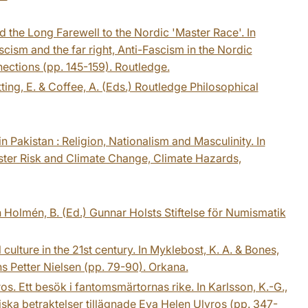
d the Long Farewell to the Nordic 'Master Race'. In
ascism and the far right, Anti-Fascism in the Nordic
ctions (pp. 145-159). Routledge.
tting, E. & Coffee, A. (Eds.) Routledge Philosophical
 Pakistan : Religion, Nationalism and Masculinity. In
aster Risk and Climate Change, Climate Hazards,
n Holmén, B. (Ed.) Gunnar Holsts Stiftelse för Numismatik
 culture in the 21st century. In Myklebost, K. A. & Bones,
ens Petter Nielsen (pp. 79-90). Orkana.
s. Ett besök i fantomsmärtornas rike. In Karlsson, K.-G.,
afiska betraktelser tillägnade Eva Helen Ulvros (pp. 347-