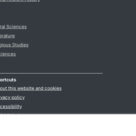
ral Sciences
erature
gious Studies
ciences
ortcuts
out this website and cookies
ivacy policy
cessibility
PO3-login