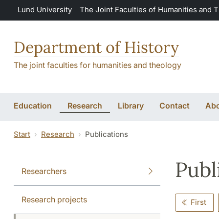
Skip to main content
Lund University
The Joint Faculties of Humanities and 
Department of History
The joint faculties for humanities and theology
Education
Research
Library
Contact
Abo
Start
Research
Publications
Publ
Researchers
Research projects
First