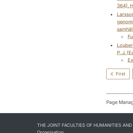
364). H
Larsson
genombr
samhäll
Fu
Loubere
P. J. (
Ex
First
Page Manag
THE JOINT FACULTIES OF HUMANITIES AN
Organisation