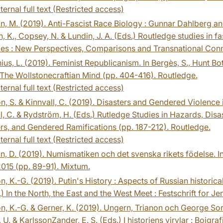
ternal full text (Restricted access)
n, M. (2019). Anti-Fascist Race Biology : Gunnar Dahlberg an
, K., Copsey, N. & Lundin, J. A. (Eds.) Routledge studies in f
es : New Perspectives, Comparisons and Transnational Conne
ius, L. (2019). Feminist Republicanism. In Bergès, S., Hunt Bo
The Wollstonecraftian Mind (pp. 404-416). Routledge.
ternal full text (Restricted access)
, S. & Kinnvall, C. (2019). Disasters and Gendered Violence in
l, C. & Rydström, H. (Eds.) Rutledge Studies in Hazards, Dis
rs, and Gendered Ramifications (pp. 187-212). Routledge.
ternal full text (Restricted access)
n, D. (2019). Numismatiken och det svenska rikets födelse. I
2015 (pp. 89-91). Mixtum.
n, K.-G. (2019). Putin's History : Aspects of Russian historical
.) In the North, the East and the West Meet : Festschrift for J
n, K.-G. & Gerner, K. (2019). Ungern, Trianon och George Soro
 U. & KarlssonZander, E. S. (Eds.) I historiens virvlar : Boigr