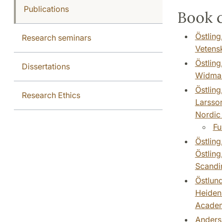
Publications
Book c
Östling
Research seminars
Vetensk
Östling
Dissertations
Widmalm
Östling
Research Ethics
Larsson
Nordic
Fu
Östling
Östling
Scandin
Östlund
Heidenb
Academ
Anderss