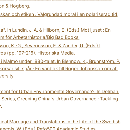
rson & Högberg.
skan och etiken : Välgrundad moral i en polariserad tid,
In Lundin, J. A. & Hilborn, E. (Eds.) Mot ljuset : En
um för Arbetarhistoria/Big Bad Books.
son, K.-G., Severinsson, E. & Zander, U. (Eds.) I
ros (pp. 197-216). Historiska Media.
 i Malmö under 1880-talet. In Blennow, K., Brunnström, P.
 korsar sitt spår : En vänbok till Roger Johansson om att
versity.
trument for Urban Environmental Governance?. In Delman,
Asia Series, Greening China's Urban Governance : Tackling
.
ical Marriage and Translations in the Life of the Swedish
François, W. (Eds.) Refo500 Academic Studies,