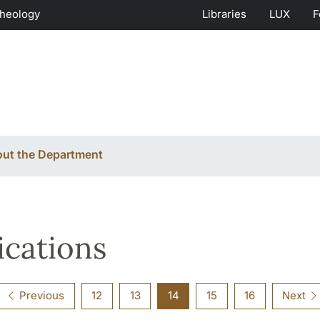
Theology
Libraries
LUX
F
ut the Department
ications
Previous
12
13
14
15
16
Next