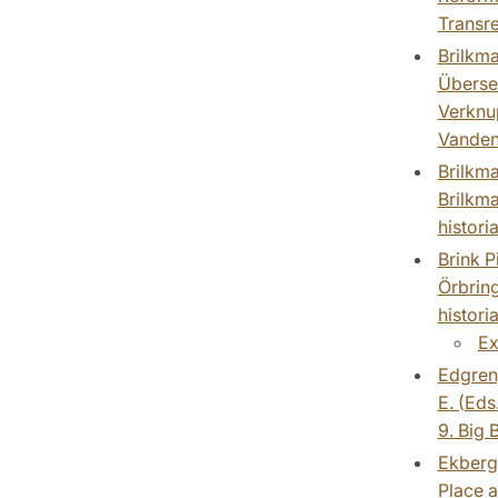
Transre
Brilkma
Überset
Verknu
Vanden
Brilkma
Brilkma
histori
Brink P
Örbring
histori
Ex
Edgren,
E. (Eds
9. Big 
Ekberg,
Place a