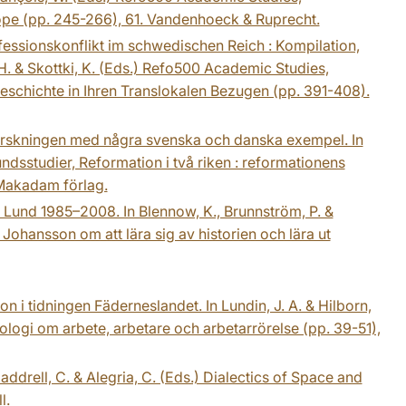
ope (pp. 245-266), 61. Vandenhoeck & Ruprecht.
fessionskonflikt im schwedischen Reich : Kompilation,
 H. & Skottki, K. (Eds.) Refo500 Academic Studies,
chichte in Ihren Translokalen Bezugen (pp. 391-408).
sforskningen med några svenska och danska exempel. In
ndsstudier, Reformation i två riken : reformationens
 Makadam förlag.
i Lund 1985–2008. In Blennow, K., Brunnström, P. &
r Johansson om att lära sig av historien och lära ut
on i tidningen Fäderneslandet. In Lundin, J. A. & Hilborn,
ntologi om arbete, arbetare och arbetarrörelse (pp. 39-51),
Haddrell, C. & Alegria, C. (Eds.) Dialectics of Space and
l.