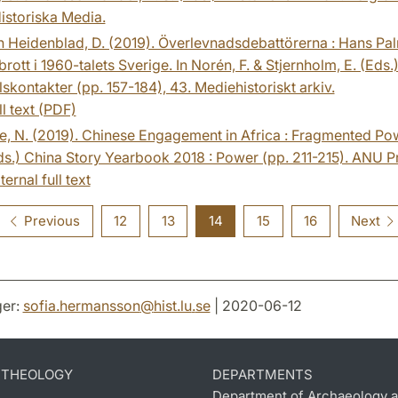
istoriska Media.
 Heidenblad, D. (2019). Överlevnadsdebattörerna : Hans Palm
ott i 1960-talets Sverige. In Norén, F. & Stjernholm, E. (Eds.)
skontakter (pp. 157-184), 43. Mediehistoriskt arkiv.
ll text (PDF)
, N. (2019). Chinese Engagement in Africa : Fragmented Power 
Eds.) China Story Yearbook 2018 : Power (pp. 211-215). ANU P
ternal full text
Previous
12
13
14
15
16
Next
er:
sofia.hermansson
@
hist.lu
.
se
| 2020-06-12
D THEOLOGY
DEPARTMENTS
Department of Archaeology a