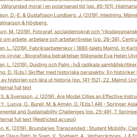
: Välgrundad moral i en polariserad tid (pp. 85-101). Hjalma
on, D.-E. & Gustafsson Lundberg, J. (2019). Inledning. Männi
jalmarson & Högberg.
on, M. (2019). Fotograf, socialdemokrat och "riksdagsmanska". 
i om arbete, arbetare och arbetarrörelse (pp. 26-38). Centr
n, L. (2019). Fabriksarbeterskor i 1880-talets Malmö. In Karls
ens virvlar : Biografiska betraktelser tillägnade Eva Helen Ulv
n, L. (2019). Quiding och Palm : två radikala samhällskritiker
ng, D. (Eds.) Skrifter med historiska perspektiv, En historiker
g av historien och lära ut historia (pp. 141-152), 22. Malmö Uni
ternal full text
S. & Svensson, J. (2019). Are Model Cities an Effective Ins
, Y., Luova, O., Burell, M. & Almén, O. (Eds.) ARI - Springer 
mental and Sustainability Challenges (pp. 25-49), 7. Springer
ternal full text (Restricted access)
n, K. (2019). Boundaries Transcended : Student Mobility, Cler
r Olaus Petri. In Soen, V., Soetaert, A., Verberckmoes, J. & 