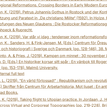
gional Reformations. Crossing Borders in Early Modern Eur
n, K. (2019). Petrus Johannis Gothus in Rostock und der Kon
zung und Paratext in „De christiano Milite“ (1592). In Holze,
pfungen des Neuen Glaubens : Die Rostocker Reformationsges
hoeck & Ruprecht.
n, K. (2019). Var står vi idag : tendenser inom reformation
n, K., Sanders, H. & Fink-Jensen, M. (Eds.) Centrum för Öresu
a och historiografi i Sverige och Danmark (pp. 128-146), 38.
into, A. & Pries, J. (2019). Kampen om minnet : 30 november 
, D. (Eds.) En historiker korsar sitt spår : En vänbok till Roge
a (pp. 153-178). Malmö University.
ternal full text
 L. (2019). "En värld förlossad!" : Republikanism och revoluti
.) Skrifter från Centrum för Arbetarhistoria, Mot ljuset : En a
Bad Books.
 K. (2019). Taking flight to Utopian practice. In Jordaan, J., 
cross Virtual and Corporeal Topographies (pp. 219-228). Bril