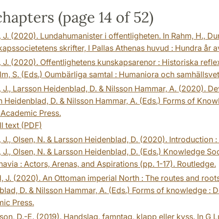
hapters (page 14 of 52)
, J. (2020). Lundahumanister i offentligheten. In Rahm, H., Dun
apssocietetens skrifter, I Pallas Athenas huvud : Hundra år
, J. (2020). Offentlighetens kunskapsarenor : Historiska refl
, S. (Eds.) Oumbärliga samtal : Humaniora och samhällsveten
, J., Larsson Heidenblad, D. & Nilsson Hammar, A. (2020). Dev
 Heidenblad, D. & Nilsson Hammar, A. (Eds.) Forms of Knowl
 Academic Press.
ll text (PDF)
, J., Olsen, N. & Larsson Heidenblad, D. (2020). Introduction
, J., Olsen, N. & Larsson Heidenblad, D. (Eds.) Knowledge Soc
avia : Actors, Arenas, and Aspirations (pp. 1-17). Routledge.
, J. (2020). An Ottoman imperial North : The routes and roots 
lad, D. & Nilsson Hammar, A. (Eds.) Forms of knowledge : D
ic Press.
on, D.-E. (2019). Handslag, famntag, klapp eller kyss. In G 