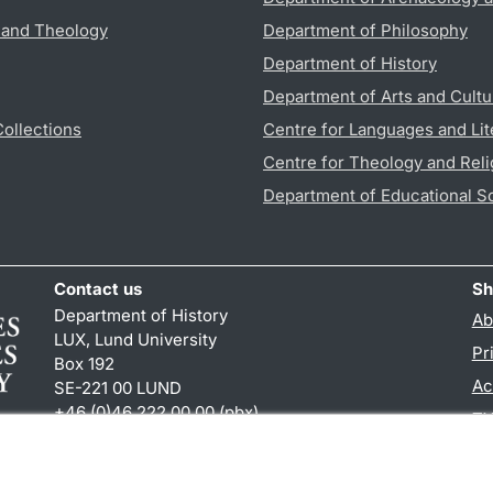
s and Theology
Department of Philosophy
Department of History
Department of Arts and Cultu
Collections
Centre for Languages and Lit
Centre for Theology and Reli
Department of Educational S
Contact us
Sh
Department of History
Ab
LUX, Lund University
Pr
Box 192
Ac
SE-221 00 LUND
+46 (0)46 222 00 00 (pbx)
TY
hist
@
hist.lu
.
se