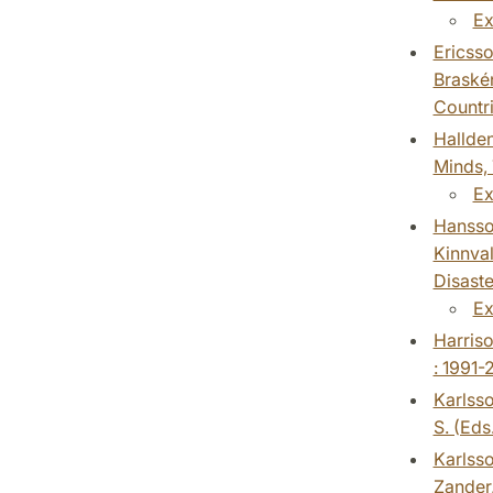
Ex
Ericsso
Braskén
Countri
Hallden
Minds, 
Ex
Hansson
Kinnval
Disaste
Ex
Harriso
: 1991-
Karlsso
S. (Eds
Karlsso
Zander,