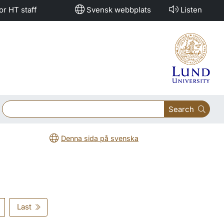
or HT staff
Svensk webbplats
Listen
Search
Denna sida på svenska
Last