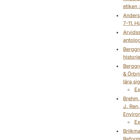
etiken 
Anderss
7-11. H
Arvidss
antolog
Berggre
histori
Berggre
& Örbri
lära si
Ex
Brehm, 
J., Ren
Environ
Ex
Brilkma
Reforme