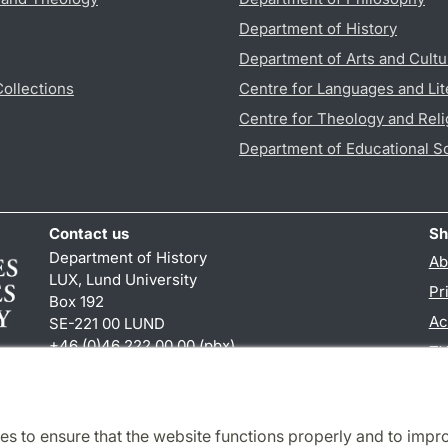
Department of History
Department of Arts and Cultu
Collections
Centre for Languages and Lit
Centre for Theology and Reli
Department of Educational S
Contact us
Sh
Department of History
Ab
LUX, Lund University
Pr
Box 192
Ac
SE-221 00 LUND
+46 (0)46 222 00 00 (pbx)
TY
hist
@
hist.lu
.
se
es to ensure that the website functions properly and to impr