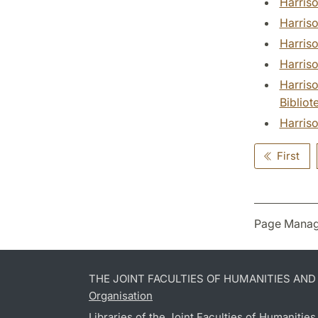
Harriso
Harriso
Harriso
Harriso
Harriso
Bibliot
Harriso
First
Page Manag
THE JOINT FACULTIES OF HUMANITIES AN
Organisation
Libraries of the Joint Faculties of Humanitie