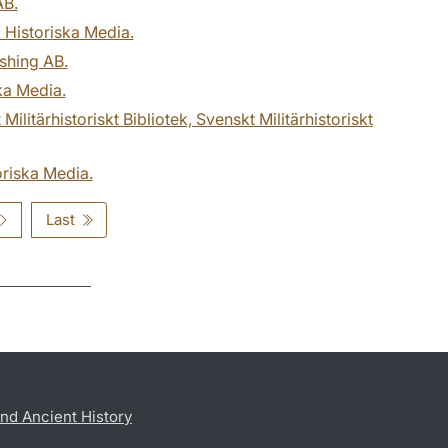
AB.
. Historiska Media.
ishing AB.
ska Media.
litärhistoriskt Bibliotek, Svenskt Militärhistoriskt
oriska Media.
Last
nd Ancient History