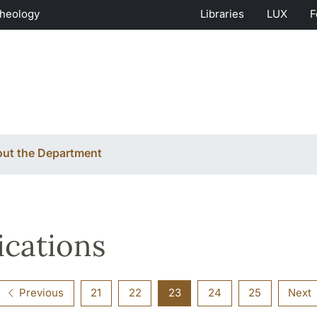
Theology
Libraries
LUX
F
ut the Department
ications
Previous
21
22
23
24
25
Next