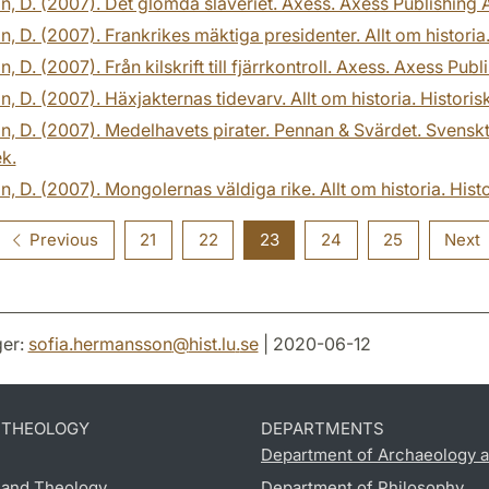
n, D. (2007). Det glömda slaveriet. Axess. Axess Publishing 
n, D. (2007). Frankrikes mäktiga presidenter. Allt om historia
n, D. (2007). Från kilskrift till fjärrkontroll. Axess. Axess Publ
n, D. (2007). Häxjakternas tidevarv. Allt om historia. Histori
n, D. (2007). Medelhavets pirater. Pennan & Svärdet. Svenskt Mi
ek.
n, D. (2007). Mongolernas väldiga rike. Allt om historia. Hist
Previous
21
22
23
24
25
Next
er:
sofia.hermansson
@
hist.lu
.
se
| 2020-06-12
D THEOLOGY
DEPARTMENTS
Department of Archaeology a
s and Theology
Department of Philosophy