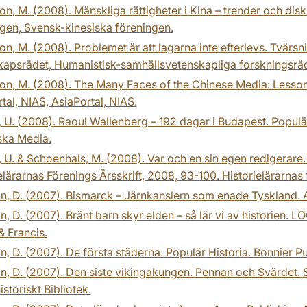
n, M. (2008). Mänskliga rättigheter i Kina – trender och dis
gen, Svensk-kinesiska föreningen.
n, M. (2008). Problemet är att lagarna inte efterlevs. Tvärs
kapsrådet, Humanistisk-samhällsvetenskapliga forskningsrå
n, M. (2008). The Many Faces of the Chinese Media: Lessons
tal, NIAS, AsiaPortal, NIAS.
 U. (2008). Raoul Wallenberg – 192 dagar i Budapest. Populär 
ska Media.
 U. & Schoenhals, M. (2008). Var och en sin egen redigerare
elärarnas Förenings Årsskrift, 2008, 93-100. Historielärarnas 
n, D. (2007). Bismarck – Järnkanslern som enade Tyskland. Al
n, D. (2007). Bränt barn skyr elden – så lär vi av historien. 
& Francis.
n, D. (2007). De första städerna. Populär Historia. Bonnier Pu
n, D. (2007). Den siste vikingakungen. Pennan och Svärdet. Sv
istoriskt Bibliotek.