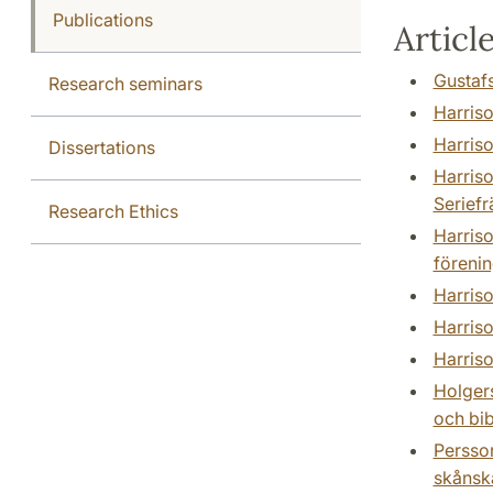
Publications
Articl
Gustafs
Research seminars
Harriso
Harriso
Dissertations
Harriso
Seriefr
Research Ethics
Harriso
förenin
Harriso
Harriso
Harriso
Holgers
och bib
Persson
skånska