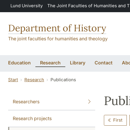
Skip to main content
Lund University
The Joint Faculties of Humanities and 
Department of History
The joint faculties for humanities and theology
Education
Research
Library
Contact
Abo
Start
Research
Publications
Publ
Researchers
Research projects
First