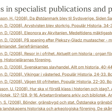
es in specialist publications and 
son, H. (2008). Da Østdanmark blev til Sydsverige. Siden Saxo
n, D. (2008). Arvstvisten blev storkrig. Populär Historia, 34-3
n, D. (2008). Eleonora av Akvitanien. Medeltidens mäktigaste 
n, D. (2008). På spaning efter Plekszy-Gladz mustascher - mi
ämjandet, Seriefrämjandet.
n, D. (2008). Resor in i ofrihet. Aktuellt om historia : organ f
g, Historielärarnas förening.
n, D. (2008). Svenskarnas slavhandel. Allt om historia, 40-44
n, D. (2008). Vikingar i västerled. Populär Historia, 24-33. B
n, D. (2008). Vägen till ofriheten. Populär Historia, 22-30. Bo
son, U. (2008). Hur ska vi förstå klass i historien och idag?
liotek, 127-128, 9-16. Arbetarrörelsens arkiv och bibliotek, A
, S. (2008). Bönder, gränsbygd och stat. Östdanska gränsb
 landskapens historiska och arkeologiska förening, De skån