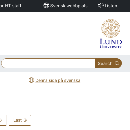
or HT staff
Svensk webbplats
Listen
Search
Denna sida på svenska
Last