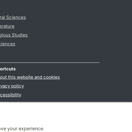
ral Sciences
erature
gious Studies
ciences
ortcuts
out this website and cookies
ivacy policy
cessibility
PO3-login
ove your experience.