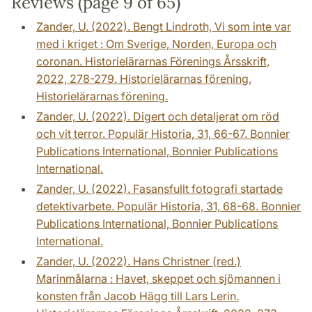
Reviews (page 9 of 65)
Zander, U. (2022). Bengt Lindroth, Vi som inte var
med i kriget : Om Sverige, Norden, Europa och
coronan. Historielärarnas Förenings Årsskrift,
2022, 278-279. Historielärarnas förening,
Historielärarnas förening.
Zander, U. (2022). Digert och detaljerat om röd
och vit terror. Populär Historia, 31, 66-67. Bonnier
Publications International, Bonnier Publications
International.
Zander, U. (2022). Fasansfullt fotografi startade
detektivarbete. Populär Historia, 31, 68-68. Bonnier
Publications International, Bonnier Publications
International.
Zander, U. (2022). Hans Christner (red.)
Marinmålarna : Havet, skeppet och sjömannen i
konsten från Jacob Hägg till Lars Lerin.