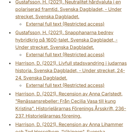
Gustafsson, H. (2021). Neutralitet hårdvaluta i en
polariserad framtid. Svenska Dagbladet, - Under
strecket. Svenska Dagbladet.
External full text (Restricted access)
Gustafsson, H. (2021). Snapphanarna bedrev
hybridkrig på 1600-talet. Svenska Dagbladet, -
Under strecket. Svenska Dagbladet.
External full text (Restricted access)
Harrison, D. (2021). Livfull stadsvandring i judarnas
historia. Svenska Dagbladet, - Under strecket, 24-
24. Svenska Dagbladet.
External full text (Restricted access)
Harrison, D. (2021). Recension av Anna Carlstedt,
"Renässansrebeller: Från Cecilia Vasa till kung
Kristina". Historielärarnas Förenings Årsskrift, 236-
237. Historielärarnas förening.
Harrison, D. (2021). Recension av Anna Lihammer
och Ted Hesselbom, "Vikingen". Svenska