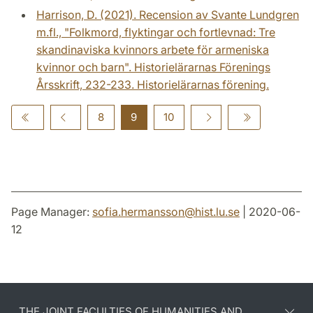
Harrison, D. (2021). Recension av Svante Lundgren
m.fl., "Folkmord, flyktingar och fortlevnad: Tre
skandinaviska kvinnors arbete för armeniska
kvinnor och barn". Historielärarnas Förenings
Årsskrift, 232-233. Historielärarnas förening.
8
9
10
Page Manager:
sofia.hermansson
@
hist.lu
.
se
| 2020-06-
12
THE JOINT FACULTIES OF HUMANITIES AND