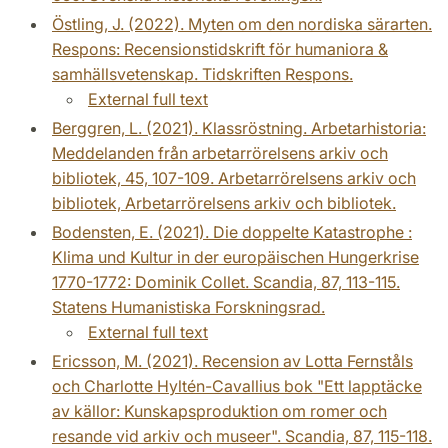
Östling, J. (2022). Myten om den nordiska särarten.
Respons: Recensionstidskrift för humaniora &
samhällsvetenskap. Tidskriften Respons.
External full text
Berggren, L. (2021). Klassröstning. Arbetarhistoria:
Meddelanden från arbetarrörelsens arkiv och
bibliotek, 45, 107-109. Arbetarrörelsens arkiv och
bibliotek, Arbetarrörelsens arkiv och bibliotek.
Bodensten, E. (2021). Die doppelte Katastrophe :
Klima und Kultur in der europäischen Hungerkrise
1770-1772: Dominik Collet. Scandia, 87, 113-115.
Statens Humanistiska Forskningsrad.
External full text
Ericsson, M. (2021). Recension av Lotta Fernståls
och Charlotte Hyltén-Cavallius bok "Ett lapptäcke
av källor: Kunskapsproduktion om romer och
resande vid arkiv och museer". Scandia, 87, 115-118.