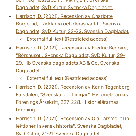
Dagbladet, SvD Kultur. Svenska Dagbladet.
Harrison, D. (2021). Recension av Charlotte
Borgerud, "Riddarna och deras värld". Svenska
Dagbladet, SvD Kultur, 23-23. Svenska Dagbladet.
External full text (Restricted access)
Harrison, D. (2021). Recension av Fredric Bedoire,
"Börshuset". Svenska Dagbladet, SvD Kultur, 29-
29. Hb Svenska dagbladets AB & Co, Svenska
Dagbladet.
External full text (Restricted access)
Harrison, D. (2021). Recension av Karin Tegenborg
Falkdalen, "Svenska drottningar". Historielärarnas
Förenings Årsskrift, 227-228. Historielärarnas
förening.
Harrison, D. (2021). Recension av Ola Larsmo, "Tio
lektioner i svensk historia". Svenska Dagbladet,
SvD Kultur, 21-21. Svenska Dagbladet.