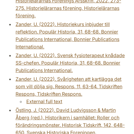
Historielärarnas Förenings Årsskrift, 2022, 273-
275. Historielärarnas förening, Historielärarnas
förening.
Zander, U. (2022). Historiekurs inbjuder till
reflektion. Populär Historia, 31, 68-68. Bonnier
Publications International, Bonnier Publications
International.
Zander, U. (2022). Svensk fysioterapeut knådade
SS-chefen. Populär Historia, 31, 68-68. Bonnier
Publications International.
Zander, U. (2022). Svårigheten att kartlägga det
som vill dölja sig. Respons, 11, 63-64. Tidskriften
Respons, Tidskriften Respons.
External full text
Östling, J. (2022). David Ludvigsson & Martin
Åberg (red.), Historikern i samhället: Roller och
förändringsmönster. Historisk Tidskrift, 142, 648-
650. Svenska Historiska Foreningen.