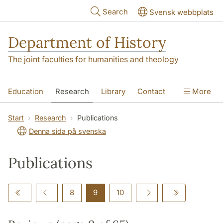
Skip to main content
Search
Svensk webbplats
Department of History
The joint faculties for humanities and theology
Education
Research
Library
Contact
More
About the Department
Start
Research
Publications
Denna sida på svenska
Publications
8
9
10