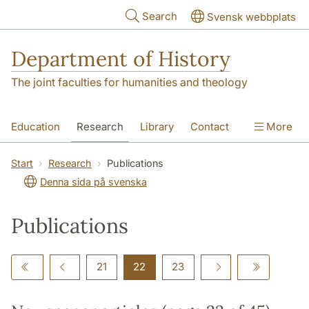
Skip to main content
Search
Svensk webbplats
Department of History
The joint faculties for humanities and theology
Education
Research
Library
Contact
More
About the Department
Start
Research
Publications
Denna sida på svenska
Publications
21
22
23