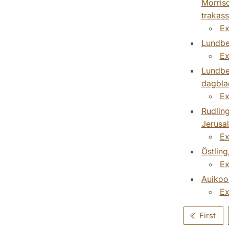
Morriso
trakass
Ex
Lundber
Ex
Lundber
dagbla
Ex
Rudling
Jerusa
Ex
Östling
Ex
Auikoo
Ex
First