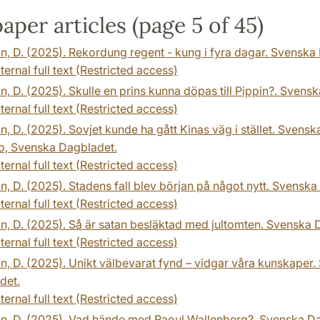
per articles (page 5 of 45)
n, D. (2025). Rekordung regent - kung i fyra dagar. Svenska
ternal full text (Restricted access)
n, D. (2025). Skulle en prins kunna döpas till Pippin?. Sven
ternal full text (Restricted access)
n, D. (2025). Sovjet kunde ha gått Kinas väg i stället. Sven
o, Svenska Dagbladet.
ternal full text (Restricted access)
n, D. (2025). Stadens fall blev början på något nytt. Svensk
ternal full text (Restricted access)
n, D. (2025). Så är satan besläktad med jultomten. Svenska
ternal full text (Restricted access)
n, D. (2025). Unikt välbevarat fynd – vidgar våra kunskaper
det.
ternal full text (Restricted access)
on, D. (2025). Vad hände med Raoul Wallenberg?. Svenska Da