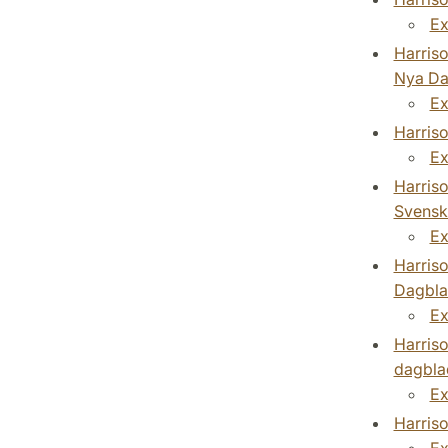
Ex
Harriso
Nya Da
Ex
Harriso
Ex
Harriso
Svensk
Ex
Harriso
Dagbla
Ex
Harriso
dagbla
Ex
Harriso
Ex