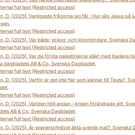
ternal full text (Restricted access)
n, D. (2025). Vanligaste frågorna jag får : Hur såg Jesus på
gen.
ternal full text (Restricted access)
n, D. (2025). Var både 'drägg' och lönnmördare. Svenska Da
ternal full text (Restricted access)
n, D. (2025). Var de första palestinierna släkt med Iliadens 
a dagbladets AB & Co, Svenska Dagbladet.
ternal full text (Restricted access)
n, D. (2025). Varför är det inte fler som känner till Teuta?.
det.
ternal full text (Restricted access)
n, D. (2025). Världen höll andan - krisen förändrade allt. S
dets AB & Co, Svenska Dagbladet.
ternal full text (Restricted access)
n, D. (2025). Är wienerschnitzel äkta svensk mat?. Svenska
ternal full text (Restricted access)