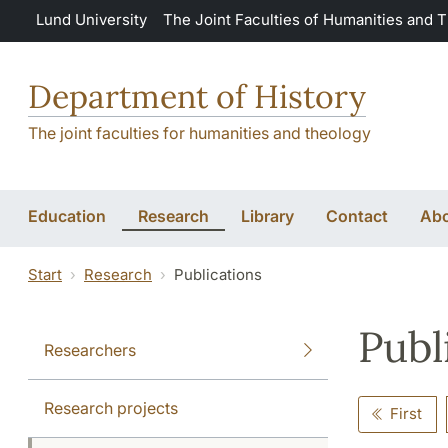
Skip to main content
Lund University
The Joint Faculties of Humanities and 
Department of History
The joint faculties for humanities and theology
Education
Research
Library
Contact
Abo
Start
Research
Publications
Publ
Researchers
Research projects
First