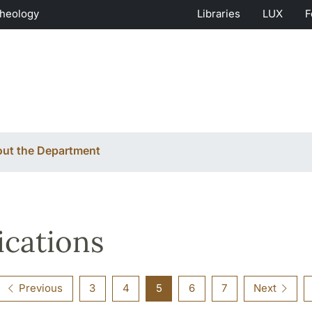
Theology
Libraries
LUX
F
ut the Department
ications
Previous
3
4
5
6
7
Next