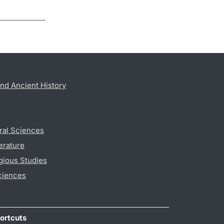
nd Ancient History
ral Sciences
erature
gious Studies
ciences
ortcuts