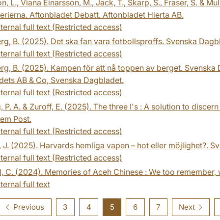
n, L., Viana Einarsson, M., Jack, T., Skarp, S., Fraser, S. & Mu
erierna. Aftonbladet Debatt. Aftonbladet Hierta AB.
ternal full text (Restricted access)
g, B. (2025). Det ska fan vara fotbollsproffs. Svenska Dagb
ternal full text (Restricted access)
g, B. (2025). Kampen för att nå toppen av berget. Svenska 
dets AB & Co, Svenska Dagbladet.
ternal full text (Restricted access)
, P. A. & Zuroff, E. (2025). The three I's : A solution to disc
lem Post.
ternal full text (Restricted access)
, J. (2025). Harvards hemliga vapen – hot eller möjlighet?. 
ternal full text (Restricted access)
l, C. (2024). Memories of Aceh Chinese : We too remember, 
ternal full text
Previous
3
4
5
6
7
Next