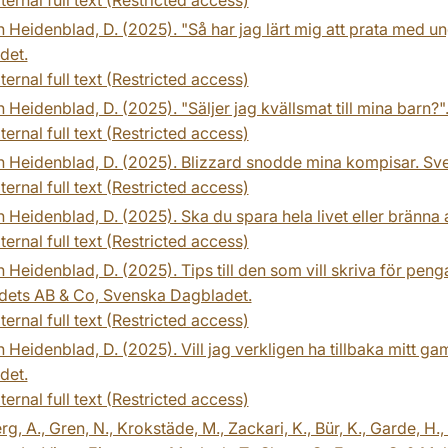
 Heidenblad, D. (2025). "Så har jag lärt mig att prata med 
det.
ternal full text (Restricted access)
 Heidenblad, D. (2025). "Säljer jag kvällsmat till mina barn
ternal full text (Restricted access)
 Heidenblad, D. (2025). Blizzard snodde mina kompisar. Sv
ternal full text (Restricted access)
 Heidenblad, D. (2025). Ska du spara hela livet eller bränna
ternal full text (Restricted access)
 Heidenblad, D. (2025). Tips till den som vill skriva för pe
dets AB & Co, Svenska Dagbladet.
ternal full text (Restricted access)
 Heidenblad, D. (2025). Vill jag verkligen ha tillbaka mitt g
det.
ternal full text (Restricted access)
g, A., Gren, N., Krokstäde, M., Zackari, K., Bür, K., Garde, H., 