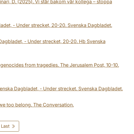
linari, D. (2025). Vi står bakom vår kollega – stoppa
ladet, - Under strecket, 20-20. Svenska Dagbladet.
Dagbladet, - Under strecket, 20-20. Hb Svenska
ern genocides from tragedies. The Jerusalem Post, 10-10.
Svenska Dagbladet, - Under strecket. Svenska Dagbladet.
we too belong. The Conversation.
Last