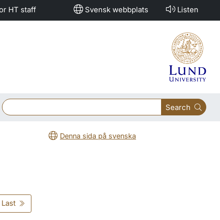
or HT staff
Svensk webbplats
Listen
Search
Denna sida på svenska
Last