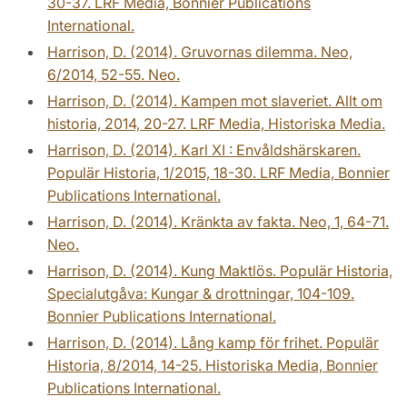
30-37. LRF Media, Bonnier Publications
International.
Harrison, D. (2014). Gruvornas dilemma. Neo,
6/2014, 52-55. Neo.
Harrison, D. (2014). Kampen mot slaveriet. Allt om
historia, 2014, 20-27. LRF Media, Historiska Media.
Harrison, D. (2014). Karl XI : Envåldshärskaren.
Populär Historia, 1/2015, 18-30. LRF Media, Bonnier
Publications International.
Harrison, D. (2014). Kränkta av fakta. Neo, 1, 64-71.
Neo.
Harrison, D. (2014). Kung Maktlös. Populär Historia,
Specialutgåva: Kungar & drottningar, 104-109.
Bonnier Publications International.
Harrison, D. (2014). Lång kamp för frihet. Populär
Historia, 8/2014, 14-25. Historiska Media, Bonnier
Publications International.