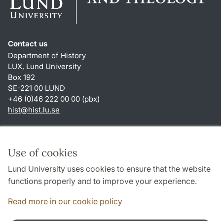
Contact us
Department of History
LUX, Lund University
Box 192
SE-221 00 LUND
+46 (0)46 222 00 00 (pbx)
hist
@
hist.lu
.
se
Shortcuts
About this website and cookies
Use of cookies
Privacy policy
Lund University uses cookies to ensure that the website
Accessibility
functions properly and to improve your experience.
TYPO3-login
Read more in our cookie policy