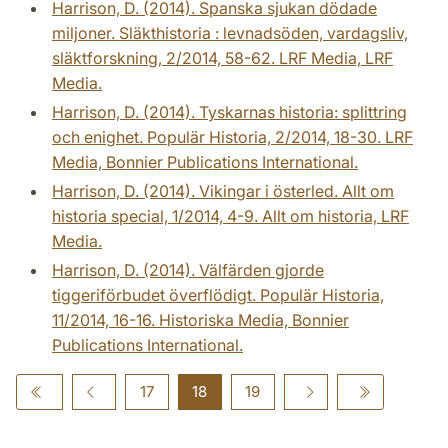
Harrison, D. (2014). Spanska sjukan dödade
miljoner. Släkthistoria : levnadsöden, vardagsliv,
släktforskning, 2/2014, 58-62. LRF Media, LRF
Media.
Harrison, D. (2014). Tyskarnas historia: splittring
och enighet. Populär Historia, 2/2014, 18-30. LRF
Media, Bonnier Publications International.
Harrison, D. (2014). Vikingar i österled. Allt om
historia special, 1/2014, 4-9. Allt om historia, LRF
Media.
Harrison, D. (2014). Välfärden gjorde
tiggeriförbudet överflödigt. Populär Historia,
11/2014, 16-16. Historiska Media, Bonnier
Publications International.
17
18
19