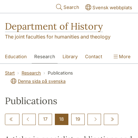
Skip to main content
Search
Svensk webbplats
Department of History
The joint faculties for humanities and theology
Education
Research
Library
Contact
More
About the Department
Start
Research
Publications
Denna sida på svenska
Publications
17
18
19