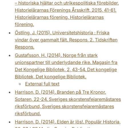
– historiska hjältar och utrikespolitiska förebilder.
Historielärarnas Förenings Årsskrift, 2015, 41-61.
Historielärarnas förening, Historielärarnas
förening.
Östling, J. (2015). Universitetshistoria : Friska
vindar över gammalt fält. Respons, 2. Tidskriften
Respons.
Gustafsson, H. (2014). Norge från stark
unionspartner till underlydande rike. Magasin fra
Det Kongelige Bibliotek, 2, 43-54. Det kongelige
Bibliotek, Det kongelige Bibliotek.
External full text
Harrison, D. (2014). Branden på Tre Kronor.
Sotaren, 22-24. Sveriges skorstensfejaremästares
riksförbund, Sveriges skorstensfejaremästares
riksförbund.
Harrison, D. (2014). Elden är lös!. Populär Historia,