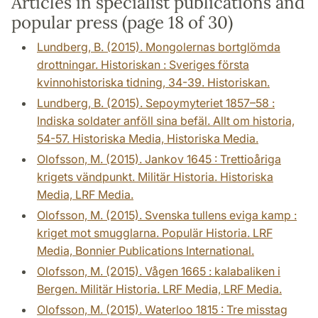
Articles in specialist publications and
popular press (page 18 of 30)
Lundberg, B. (2015). Mongolernas bortglömda
drottningar. Historiskan : Sveriges första
kvinnohistoriska tidning, 34-39. Historiskan.
Lundberg, B. (2015). Sepoymyteriet 1857–58 :
Indiska soldater anföll sina befäl. Allt om historia,
54-57. Historiska Media, Historiska Media.
Olofsson, M. (2015). Jankov 1645 : Trettioåriga
krigets vändpunkt. Militär Historia. Historiska
Media, LRF Media.
Olofsson, M. (2015). Svenska tullens eviga kamp :
kriget mot smugglarna. Populär Historia. LRF
Media, Bonnier Publications International.
Olofsson, M. (2015). Vågen 1665 : kalabaliken i
Bergen. Militär Historia. LRF Media, LRF Media.
Olofsson, M. (2015). Waterloo 1815 : Tre misstag