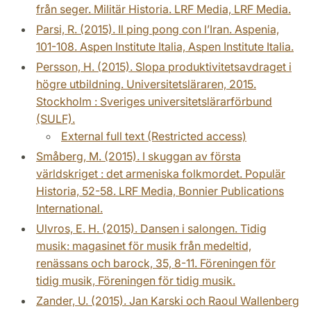
från seger. Militär Historia. LRF Media, LRF Media.
Parsi, R. (2015). Il ping pong con l’Iran. Aspenia,
101-108. Aspen Institute Italia, Aspen Institute Italia.
Persson, H. (2015). Slopa produktivitetsavdraget i
högre utbildning. Universitetsläraren, 2015.
Stockholm : Sveriges universitetslärarförbund
(SULF).
External full text (Restricted access)
Småberg, M. (2015). I skuggan av första
världskriget : det armeniska folkmordet. Populär
Historia, 52-58. LRF Media, Bonnier Publications
International.
Ulvros, E. H. (2015). Dansen i salongen. Tidig
musik: magasinet för musik från medeltid,
renässans och barock, 35, 8-11. Föreningen för
tidig musik, Föreningen för tidig musik.
Zander, U. (2015). Jan Karski och Raoul Wallenberg