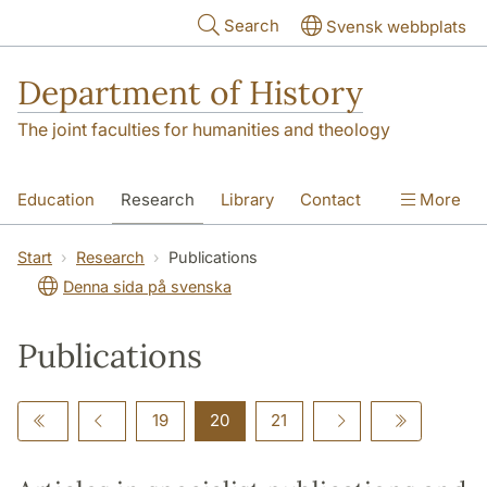
Skip to main content
Search
Svensk webbplats
Department of History
The joint faculties for humanities and theology
Education
Research
Library
Contact
More
About the Department
Start
Research
Publications
Denna sida på svenska
Publications
19
20
21