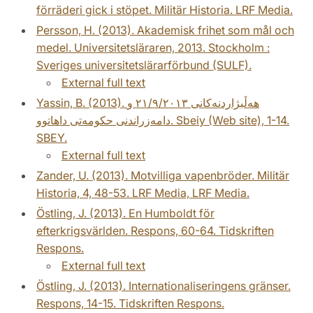
förräderi gick i stöpet. Militär Historia. LRF Media.
Persson, H. (2013). Akademisk frihet som mål och
medel. Universitetsläraren, 2013. Stockholm :
Sveriges universitetslärarförbund (SULF).
External full text
Yassin, B. (2013). هەڵبژاردنەکانی ٢١/٩/٢٠١٣ و
دامەزراندنی حکومەتی داهاتوو. Sbeiy (Web site), 1-14.
SBEY.
External full text
Zander, U. (2013). Motvilliga vapenbröder. Militär
Historia, 4, 48-53. LRF Media, LRF Media.
Östling, J. (2013). En Humboldt för
efterkrigsvärlden. Respons, 60-64. Tidskriften
Respons.
External full text
Östling, J. (2013). Internationaliseringens gränser.
Respons, 14-15. Tidskriften Respons.