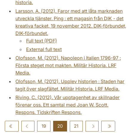
historia.
Larsson, A. (2012). Faror med att låta marknaden
utveckla tjänster. Ping : ett magasin från DIK - det
kreativa facket, 19 november 2012. DIK-förbundet,
DIK-förbundet.
Full text (PDF)
External full text
Olofsson, M. (2012). Napoleon i Italien 1796-97 :
Första steget mot makten. Militär Historia. LRF
Media.
Olofsson, M. (2012). Upplev historien : Staden har
tagit över slagfältet. Militär Historia. LRF Media.
Riving, C. (2012). Vår upptagenhet av skillnader
förenar oss. Ett samtal med Joan W. Scott.
Respons. Tidskriften Respons.
19
20
21