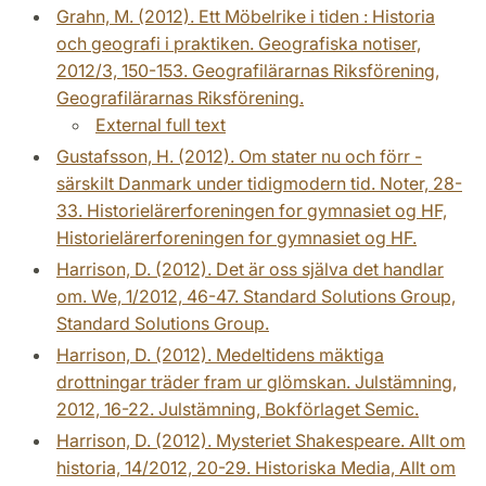
Grahn, M. (2012). Ett Möbelrike i tiden : Historia
och geografi i praktiken. Geografiska notiser,
2012/3, 150-153. Geografilärarnas Riksförening,
Geografilärarnas Riksförening.
External full text
Gustafsson, H. (2012). Om stater nu och förr -
särskilt Danmark under tidigmodern tid. Noter, 28-
33. Historielärerforeningen for gymnasiet og HF,
Historielärerforeningen for gymnasiet og HF.
Harrison, D. (2012). Det är oss själva det handlar
om. We, 1/2012, 46-47. Standard Solutions Group,
Standard Solutions Group.
Harrison, D. (2012). Medeltidens mäktiga
drottningar träder fram ur glömskan. Julstämning,
2012, 16-22. Julstämning, Bokförlaget Semic.
Harrison, D. (2012). Mysteriet Shakespeare. Allt om
historia, 14/2012, 20-29. Historiska Media, Allt om