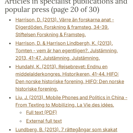
Articles in specialist publications and
popular press (page 20 of 30)
Harrison, D. (2013). Värre än forskarna anat -
Digerdöden. Forskning & framsteg, 34-39.
Stiftelsen Forskning & Framsteg.
Harrison, D. & Harrison Lindbergh, K. (2013).
Tomten - vem är han egentligen?. Julstämning,
2013, 41-47. Julstämning, Julstämning.
Hundahl, K. (2013). Rejsebrevet: Endnu en
middelalderkongres. Historikeren, 41-44. HIFO:
Den norske historiske forening, HIFO: Den norske
historiske forening.
Liu, J. (2013). Mobile Phones and Politics in China -
From Texting to Mobilizing. La Vie des idées.
Full text (PDF)
External full text
Lundberg, B. (2013). 7 rättegångar som skakat