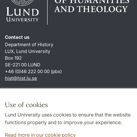
Contact us
Department of History
LUX, Lund University
Box 192
SE-221 00 LUND
+46 (0)46 222 00 00 (pbx)
hist
@
hist.lu
.
se
Shortcuts
About this website and cookies
Use of cookies
Privacy policy
Lund University uses cookies to ensure that the website
Accessibility
functions properly and to improve your experience.
TYPO3-login
Read more in our cookie policy