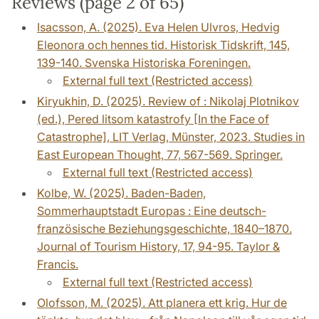
Reviews (page 2 of 65)
Isacsson, A. (2025). Eva Helen Ulvros, Hedvig
Eleonora och hennes tid. Historisk Tidskrift, 145,
139-140. Svenska Historiska Foreningen.
External full text (Restricted access)
Kiryukhin, D. (2025). Review of : Nikolaj Plotnikov
(ed.), Pered litsom katastrofy [In the Face of
Catastrophe], LIT Verlag, Münster, 2023. Studies in
East European Thought, 77, 567-569. Springer.
External full text (Restricted access)
Kolbe, W. (2025). Baden-Baden,
Sommerhauptstadt Europas : Eine deutsch-
französische Beziehungsgeschichte, 1840–1870.
Journal of Tourism History, 17, 94-95. Taylor &
Francis.
External full text (Restricted access)
Olofsson, M. (2025). Att planera ett krig. Hur de