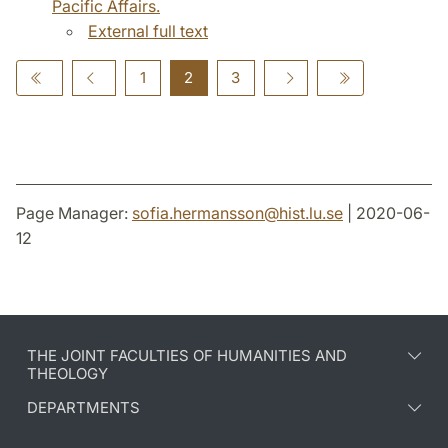
Pacific Affairs.
External full text
1
2
3
Page Manager:
sofia.hermansson
@
hist.lu
.
se
| 2020-06-
12
THE JOINT FACULTIES OF HUMANITIES AND
THEOLOGY
DEPARTMENTS