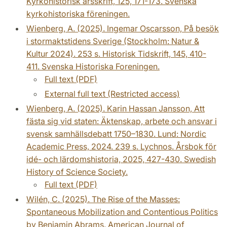
Kyrkohistorisk årsskrift, 125, 171-173. Svenska
kyrkohistoriska föreningen.
Wienberg, A. (2025). Ingemar Oscarsson, På besök
i stormaktstidens Sverige (Stockholm: Natur &
Kultur 2024). 253 s. Historisk Tidskrift, 145, 410-
411. Svenska Historiska Foreningen.
Full text (PDF)
External full text (Restricted access)
Wienberg, A. (2025). Karin Hassan Jansson, Att
fästa sig vid staten: Äktenskap, arbete och ansvar i
svensk samhällsdebatt 1750–1830. Lund: Nordic
Academic Press, 2024. 239 s. Lychnos. Årsbok för
idé- och lärdomshistoria, 2025, 427-430. Swedish
History of Science Society.
Full text (PDF)
Wilén, C. (2025). The Rise of the Masses:
Spontaneous Mobilization and Contentious Politics
by Benjamin Abrams. American Journal of