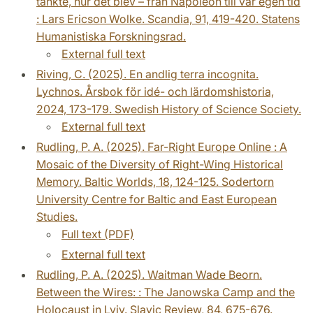
tänkte, hur det blev – från Napoleon till vår egen tid
: Lars Ericson Wolke. Scandia, 91, 419-420. Statens
Humanistiska Forskningsrad.
External full text
Riving, C. (2025). En andlig terra incognita.
Lychnos. Årsbok för idé- och lärdomshistoria,
2024, 173-179. Swedish History of Science Society.
External full text
Rudling, P. A. (2025). Far-Right Europe Online : A
Mosaic of the Diversity of Right-Wing Historical
Memory. Baltic Worlds, 18, 124-125. Sodertorn
University Centre for Baltic and East European
Studies.
Full text (PDF)
External full text
Rudling, P. A. (2025). Waitman Wade Beorn.
Between the Wires: : The Janowska Camp and the
Holocaust in Lviv. Slavic Review, 84, 675-676.