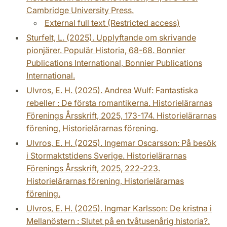
Cambridge University Press.
External full text (Restricted access)
Sturfelt, L. (2025). Upplyftande om skrivande
pionjärer. Populär Historia, 68-68. Bonnier
Publications International, Bonnier Publications
International.
Ulvros, E. H. (2025). Andrea Wulf: Fantastiska
rebeller : De första romantikerna. Historielärarnas
Förenings Årsskrift, 2025, 173-174. Historielärarnas
förening, Historielärarnas förening.
Ulvros, E. H. (2025). Ingemar Oscarsson: På besök
i Stormaktstidens Sverige. Historielärarnas
Förenings Årsskrift, 2025, 222-223.
Historielärarnas förening, Historielärarnas
förening.
Ulvros, E. H. (2025). Ingmar Karlsson: De kristna i
Mellanöstern : Slutet på en tvåtusenårig historia?.