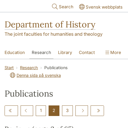
Skip to main content
Search
Svensk webbplats
Department of History
The joint faculties for humanities and theology
Education
Research
Library
Contact
More
About the Department
Start
Research
Publications
Denna sida på svenska
Publications
1
2
3