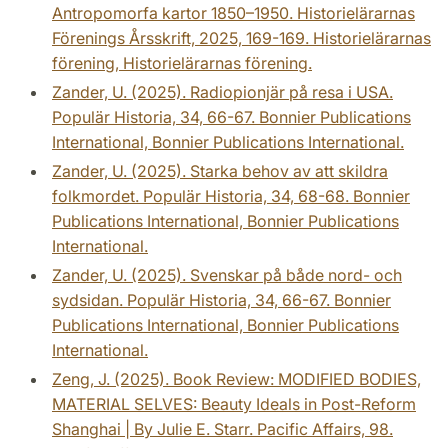
Antropomorfa kartor 1850–1950. Historielärarnas
Förenings Årsskrift, 2025, 169-169. Historielärarnas
förening, Historielärarnas förening.
Zander, U. (2025). Radiopionjär på resa i USA.
Populär Historia, 34, 66-67. Bonnier Publications
International, Bonnier Publications International.
Zander, U. (2025). Starka behov av att skildra
folkmordet. Populär Historia, 34, 68-68. Bonnier
Publications International, Bonnier Publications
International.
Zander, U. (2025). Svenskar på både nord- och
sydsidan. Populär Historia, 34, 66-67. Bonnier
Publications International, Bonnier Publications
International.
Zeng, J. (2025). Book Review: MODIFIED BODIES,
MATERIAL SELVES: Beauty Ideals in Post-Reform
Shanghai | By Julie E. Starr. Pacific Affairs, 98.