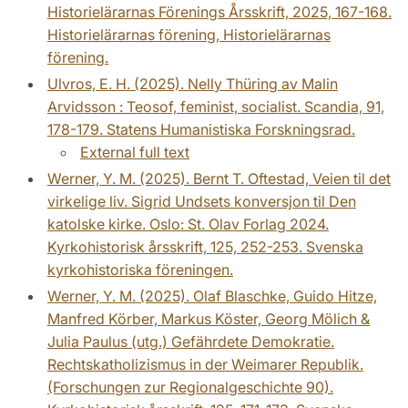
Historielärarnas Förenings Årsskrift, 2025, 167-168.
Historielärarnas förening, Historielärarnas
förening.
Ulvros, E. H. (2025). Nelly Thüring av Malin
Arvidsson : Teosof, feminist, socialist. Scandia, 91,
178-179. Statens Humanistiska Forskningsrad.
External full text
Werner, Y. M. (2025). Bernt T. Oftestad, Veien til det
virkelige liv. Sigrid Undsets konversjon til Den
katolske kirke. Oslo: St. Olav Forlag 2024.
Kyrkohistorisk årsskrift, 125, 252-253. Svenska
kyrkohistoriska föreningen.
Werner, Y. M. (2025). Olaf Blaschke, Guido Hitze,
Manfred Körber, Markus Köster, Georg Mölich &
Julia Paulus (utg.) Gefährdete Demokratie.
Rechtskatholizismus in der Weimarer Republik.
(Forschungen zur Regionalgeschichte 90).