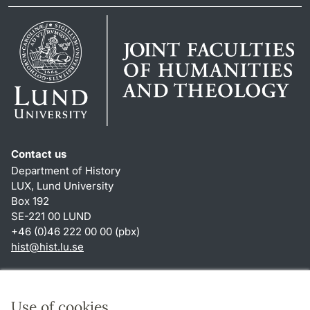
Contact us
Department of History
LUX, Lund University
Box 192
SE-221 00 LUND
+46 (0)46 222 00 00 (pbx)
hist
@
hist.lu
.
se
Shortcuts
About this website and cookies
Use of cookies