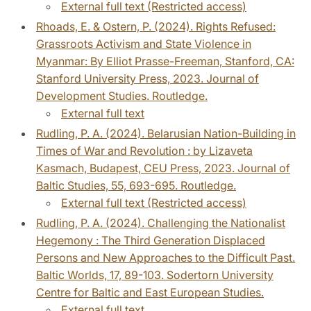
External full text (Restricted access)
Rhoads, E. & Ostern, P. (2024). Rights Refused:
Grassroots Activism and State Violence in
Myanmar: By Elliot Prasse-Freeman, Stanford, CA:
Stanford University Press, 2023. Journal of
Development Studies. Routledge.
External full text
Rudling, P. A. (2024). Belarusian Nation-Building in
Times of War and Revolution : by Lizaveta
Kasmach, Budapest, CEU Press, 2023. Journal of
Baltic Studies, 55, 693-695. Routledge.
External full text (Restricted access)
Rudling, P. A. (2024). Challenging the Nationalist
Hegemony : The Third Generation Displaced
Persons and New Approaches to the Difficult Past.
Baltic Worlds, 17, 89-103. Sodertorn University
Centre for Baltic and East European Studies.
External full text