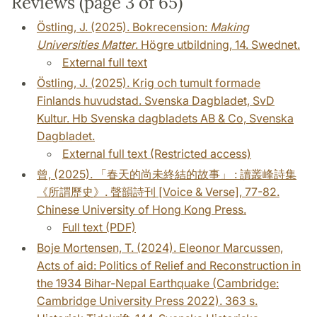
Reviews (page 3 of 65)
Östling, J. (2025). Bokrecension:
Making
Universities Matter
. Högre utbildning, 14. Swednet.
External full text
Östling, J. (2025). Krig och tumult formade
Finlands huvudstad. Svenska Dagbladet, SvD
Kultur. Hb Svenska dagbladets AB & Co, Svenska
Dagbladet.
External full text (Restricted access)
曾, (2025). 「春天的尚未終結的故事」 : 讀叢峰詩集
《所謂歷史》. 聲韻詩刊 [Voice & Verse], 77-82.
Chinese University of Hong Kong Press.
Full text (PDF)
Boje Mortensen, T. (2024). Eleonor Marcussen,
Acts of aid: Politics of Relief and Reconstruction in
the 1934 Bihar-Nepal Earthquake (Cambridge:
Cambridge University Press 2022). 363 s.