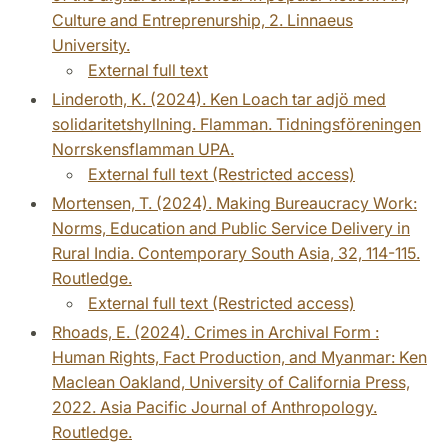
Culture and Entreprenurship, 2. Linnaeus
University.
External full text
Linderoth, K. (2024). Ken Loach tar adjö med
solidaritetshyllning. Flamman. Tidningsföreningen
Norrskensflamman UPA.
External full text (Restricted access)
Mortensen, T. (2024). Making Bureaucracy Work:
Norms, Education and Public Service Delivery in
Rural India. Contemporary South Asia, 32, 114-115.
Routledge.
External full text (Restricted access)
Rhoads, E. (2024). Crimes in Archival Form :
Human Rights, Fact Production, and Myanmar: Ken
Maclean Oakland, University of California Press,
2022. Asia Pacific Journal of Anthropology.
Routledge.