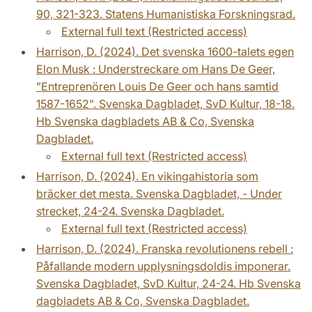
90, 321-323. Statens Humanistiska Forskningsrad.
External full text (Restricted access)
Harrison, D. (2024). Det svenska 1600-talets egen
Elon Musk : Understreckare om Hans De Geer,
"Entreprenören Louis De Geer och hans samtid
1587-1652". Svenska Dagbladet, SvD Kultur, 18-18.
Hb Svenska dagbladets AB & Co, Svenska
Dagbladet.
External full text (Restricted access)
Harrison, D. (2024). En vikingahistoria som
bräcker det mesta. Svenska Dagbladet, - Under
strecket, 24-24. Svenska Dagbladet.
External full text (Restricted access)
Harrison, D. (2024). Franska revolutionens rebell :
Påfallande modern upplysningsdoldis imponerar.
Svenska Dagbladet, SvD Kultur, 24-24. Hb Svenska
dagbladets AB & Co, Svenska Dagbladet.