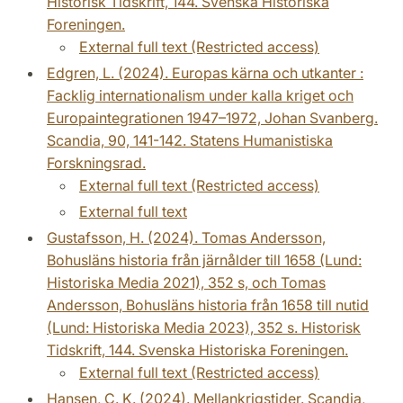
Historisk Tidskrift, 144. Svenska Historiska
Foreningen.
External full text (Restricted access)
Edgren, L. (2024). Europas kärna och utkanter :
Facklig internationalism under kalla kriget och
Europa­integrationen 1947–1972, Johan Svanberg.
Scandia, 90, 141-142. Statens Humanistiska
Forskningsrad.
External full text (Restricted access)
External full text
Gustafsson, H. (2024). Tomas Andersson,
Bohusläns historia från järnålder till 1658 (Lund:
Historiska Media 2021), 352 s, och Tomas
Andersson, Bohusläns historia från 1658 till nutid
(Lund: Historiska Media 2023), 352 s. Historisk
Tidskrift, 144. Svenska Historiska Foreningen.
External full text (Restricted access)
Hansen, C. K. (2024). Mellankrigstider. Scandia,