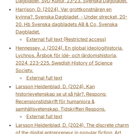
Dagbladet, SvD Kultur, 23-23. Svenska Dagbladet.
Harrison, D. (2024). Var grottkonstnären en
kvinna?. Svenska Dagbladet, - Under strecket, 20-
20. Hb Svenska dagbladets AB & Co, Svenska
Dagbladet.
External full text (Restricted access)
Hennessey, J. (2024). En global ideologihistoria.
Lychnos. Årsbok för idé- och lärdomshistoria,
2024, 223-225. Swedish History of Science
Society.
External full text
Larsson Heidenblad, D. (2024). Kan
historievetenskap se ut så här?. Respons:
Recensionstidskrift för humaniora &
samhällsvetenskap. Tidskriften Respons.
External full text
Larsson Heidenblad, D. (2024). The discrete charm
of the digital entrepreneur in popular fiction. Art,