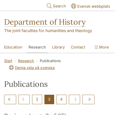
Skip to main content
Search
Svensk webbplats
Department of History
The joint faculties for humanities and theology
Education
Research
Library
Contact
More
About the Department
Start
Research
Publications
Denna sida på svenska
Publications
2
3
4