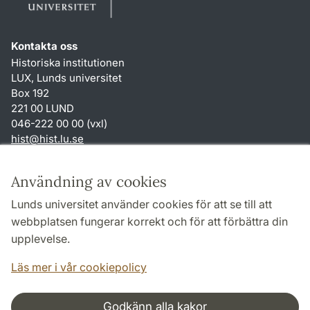
Kontakta oss
Historiska institutionen
LUX, Lunds universitet
Box 192
221 00 LUND
046-222 00 00 (vxl)
hist
@
hist.lu
.
se
Genvägar
Användning av cookies
Om webbplatsen och cookies
Lunds universitet använder cookies för att se till att
Behandling av personuppgifter
webbplatsen fungerar korrekt och för att förbättra din
Tillgänglighetsredogörelse
upplevelse.
TYPO3-login
Läs mer i vår cookiepolicy
Godkänn alla kakor