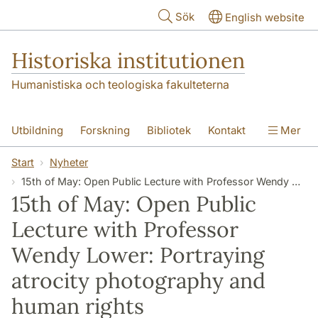
Hoppa till huvudinnehåll
Sök
English website
Historiska institutionen
Humanistiska och teologiska fakulteterna
Utbildning
Forskning
Bibliotek
Kontakt
Mer
Om institutionen
Start
Nyheter
15th of May: Open Public Lecture with Professor Wendy Lower: Portraying atrocity photography and human rights
15th of May: Open Public
Lecture with Professor
Wendy Lower: Portraying
atrocity photography and
human rights