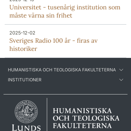
Universitet - tusenårig institution som
måste värna sin frihet
2025-12-02
Sveriges Radio 100 år - firas av
historiker
HUMANISTISKA OCH TEOLOGISKA FAKULTETERNA
INSTITUTIONER