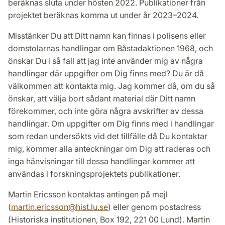
beräknas sluta under hösten 2022. Publikationer från
projektet beräknas komma ut under år 2023–2024.
Misstänker Du att Ditt namn kan finnas i polisens eller
domstolarnas handlingar om Båstadaktionen 1968, och
önskar Du i så fall att jag inte använder mig av några
handlingar där uppgifter om Dig finns med? Du är då
välkommen att kontakta mig. Jag kommer då, om du så
önskar, att välja bort sådant material där Ditt namn
förekommer, och inte göra några avskrifter av dessa
handlingar. Om uppgifter om Dig finns med i handlingar
som redan undersökts vid det tillfälle då Du kontaktar
mig, kommer alla anteckningar om Dig att raderas och
inga hänvisningar till dessa handlingar kommer att
användas i forskningsprojektets publikationer.
Martin Ericsson kontaktas antingen på mejl
(
martin.ericsson
@
hist.lu
.
se
) eller genom postadress
(Historiska institutionen, Box 192, 221 00 Lund). Martin