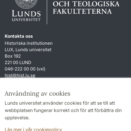
Kontakta oss
Historiska institutionen
LUX, Lunds universitet
Box 192
221 00 LUND
046-222 00 00 (vxl)
hist
@
hist.lu
.
se
Genvägar
Användning av cookies
Om webbplatsen och cookies
Lunds universitet använder cookies för att se till att
Behandling av personuppgifter
webbplatsen fungerar korrekt och för att förbättra din
Tillgänglighetsredogörelse
upplevelse.
TYPO3-login
Läs mer i vår cookiepolicy