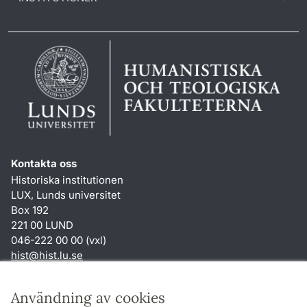
Kontakta oss
Historiska institutionen
LUX, Lunds universitet
Box 192
221 00 LUND
046-222 00 00 (vxl)
hist
@
hist.lu
.
se
Genvägar
Användning av cookies