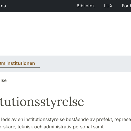
rna
Bibliotek
LUX
För 
m institutionen
else
itutionsstyrelse
n leds av en institutionsstyrelse bestående av prefekt, represe
orskare, teknisk och administrativ personal samt