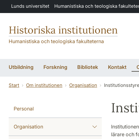
Hoppa till huvudinnehåll
Lunds universitet
Humanistiska och teologiska fakultete
Historiska institutionen
Humanistiska och teologiska fakulteterna
Utbildning
Forskning
Bibliotek
Kontakt
O
Start
Om institutionen
Organisation
Institutionsstyr
Inst
Personal
Organisation
Institutione
lärare och f