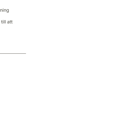
dning
ill att