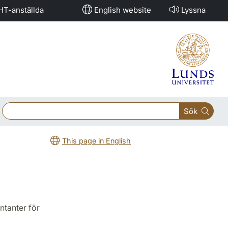
HT-anställda
English website
Lyssna
Sök
This page in English
ntanter för