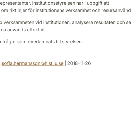
presentanter. Institutionsstyrelsen har i uppgift att
 om riktlinjer för institutionens verksamhet och resursanvän
p verksamheten vid institutionen, analysera resultaten och se t
rna används effektivt
i frågor som överlämnats till styrelsen
:
sofia.hermansson
@
hist.lu
.
se
| 2018-11-26