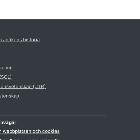
h antikens historia
skaper
 (SOL)
gionsvetenskap (CTR)
vetenskap
nvägar
 webbplatsen och cookies