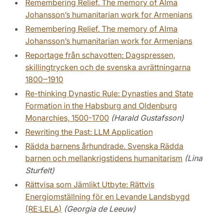
Remembering Relief. The memory of Alma
Johansson’s humanitarian work for Armenians
Remembering Relief. The memory of Alma
Johansson’s humanitarian work for Armenians
Reportage från schavotten: Dagspressen,
skillingtrycken och de svenska avrättningarna
1800‒1910
Re-thinking Dynastic Rule: Dynasties and State
Formation in the Habsburg and Oldenburg
Monarchies, 1500-1700
(Harald Gustafsson)
Rewriting the Past: LLM Application
Rädda barnens århundrade. Svenska Rädda
barnen och mellankrigstidens humanitarism
(Lina
Sturfelt)
Rättvisa som Jämlikt Utbyte: Rättvis
Energiomställning för en Levande Landsbygd
(RE:LELA)
(Georgia de Leeuw)