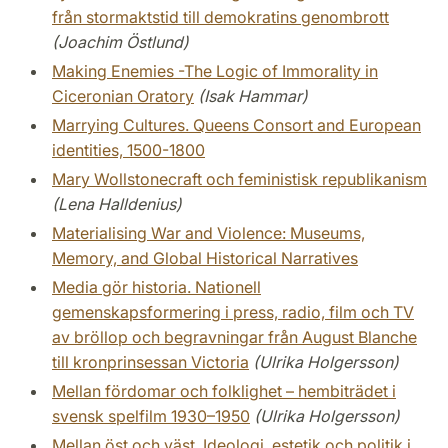
från stormaktstid till demokratins genombrott
(Joachim Östlund)
Making Enemies -The Logic of Immorality in
Ciceronian Oratory
(Isak Hammar)
Marrying Cultures. Queens Consort and European
identities, 1500-1800
Mary Wollstonecraft och feministisk republikanism
(Lena Halldenius)
Materialising War and Violence: Museums,
Memory, and Global Historical Narratives
Media gör historia. Nationell
gemenskapsformering i press, radio, film och TV
av bröllop och begravningar från August Blanche
till kronprinsessan Victoria
(Ulrika Holgersson)
Mellan fördomar och folklighet – hembiträdet i
svensk spelfilm 1930–1950
(Ulrika Holgersson)
Mellan öst och väst. Ideologi, estetik och politik i