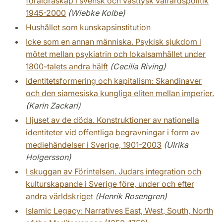
föräldraskap i svensk och västtysk välfärdspolitik
1945-2000
(Wiebke Kolbe)
Hushållet som kunskapsinstitution
Icke som en annan människa. Psykisk sjukdom i
mötet mellan psykiatrin och lokalsamhället under
1800-talets andra hälft
(Cecilia Riving)
Identitetsformering och kapitalism: Skandinaver
och den siamesiska kungliga eliten mellan imperier.
(Karin Zackari)
I ljuset av de döda. Konstruktioner av nationella
identiteter vid offentliga begravningar i form av
mediehändelser i Sverige, 1901-2003
(Ulrika
Holgersson)
I skuggan av Förintelsen. Judars integration och
kulturskapande i Sverige före, under och efter
andra världskriget
(Henrik Rosengren)
Islamic Legacy: Narratives East, West, South, North