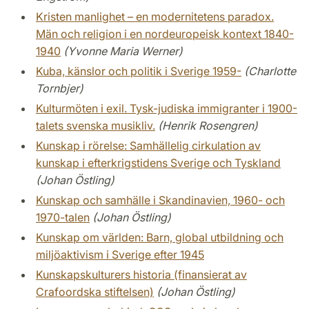
Kristen manlighet – en modernitetens paradox.
Män och religion i en nordeuropeisk kontext 1840-
1940
(Yvonne Maria Werner)
Kuba, känslor och politik i Sverige 1959-
(Charlotte
Tornbjer)
Kulturmöten i exil. Tysk-judiska immigranter i 1900-
talets svenska musikliv.
(Henrik Rosengren)
Kunskap i rörelse: Samhällelig cirkulation av
kunskap i efterkrigstidens Sverige och Tyskland
(Johan Östling)
Kunskap och samhälle i Skandinavien, 1960- och
1970-talen
(Johan Östling)
Kunskap om världen: Barn, global utbildning och
miljöaktivism i Sverige efter 1945
Kunskapskulturers historia (finansierat av
Crafoordska stiftelsen)
(Johan Östling)