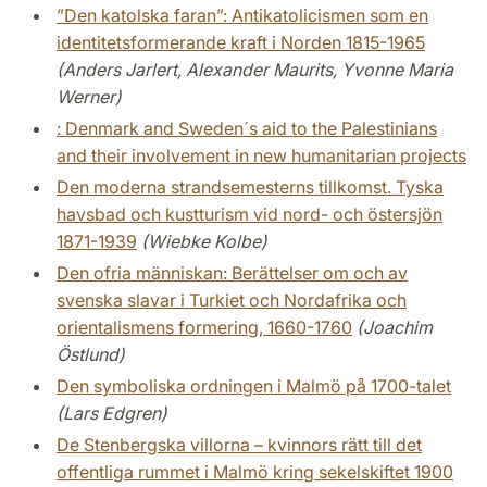
”Den katolska faran”: Antikatolicismen som en
identitetsformerande kraft i Norden 1815-1965
(Anders Jarlert, Alexander Maurits, Yvonne Maria
Werner)
: Denmark and Sweden´s aid to the Palestinians
and their involvement in new humanitarian projects
Den moderna strandsemesterns tillkomst. Tyska
havsbad och kustturism vid nord- och östersjön
1871-1939
(Wiebke Kolbe)
Den ofria människan: Berättelser om och av
svenska slavar i Turkiet och Nordafrika och
orientalismens formering, 1660-1760
(Joachim
Östlund)
Den symboliska ordningen i Malmö på 1700-talet
(Lars Edgren)
De Stenbergska villorna – kvinnors rätt till det
offentliga rummet i Malmö kring sekelskiftet 1900