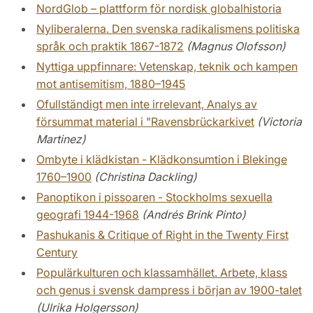
NordGlob – plattform för nordisk globalhistoria
Nyliberalerna. Den svenska radikalismens politiska
språk och praktik 1867-1872
(Magnus Olofsson)
Nyttiga uppfinnare: Vetenskap, teknik och kampen
mot antisemitism, 1880–1945
Ofullständigt men inte irrelevant, Analys av
försummat material i "Ravensbrückarkivet
(Victoria
Martinez)
Ombyte i klädkistan - Klädkonsumtion i Blekinge
1760–1900
(Christina Dackling)
Panoptikon i pissoaren - Stockholms sexuella
geografi 1944-1968
(Andrés Brink Pinto)
Pashukanis & Critique of Right in the Twenty First
Century
Populärkulturen och klassamhället. Arbete, klass
och genus i svensk dampress i början av 1900-talet
(Ulrika Holgersson)