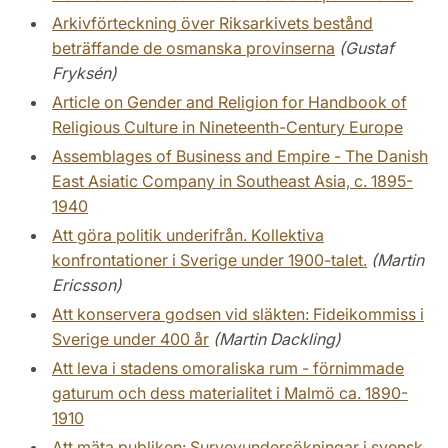
Arkivförteckning över Riksarkivets bestånd
beträffande de osmanska provinserna
(Gustaf
Fryksén)
Article on Gender and Religion for Handbook of
Religious Culture in Nineteenth-Century Europe
Assemblages of Business and Empire - The Danish
East Asiatic Company in Southeast Asia, c. 1895-
1940
Att göra politik underifrån. Kollektiva
konfrontationer i Sverige under 1900-talet.
(Martin
Ericsson)
Att konservera godsen vid släkten: Fideikommiss i
Sverige under 400 år
(Martin Dackling)
Att leva i stadens omoraliska rum - förnimmade
gaturum och dess materialitet i Malmö ca. 1890-
1910
Att mäta publiken: Surveyundersökningar i svensk