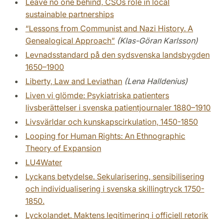
Leave no one behind, CSOs role in local
sustainable partnerships
“Lessons from Communist and Nazi History. A
Genealogical Approach”
(Klas-Göran Karlsson)
Levnadsstandard på den sydsvenska landsbygden
1650–1900
Liberty, Law and Leviathan
(Lena Halldenius)
Liven vi glömde: Psykiatriska patienters
livsberättelser i svenska patientjournaler 1880–1910
Livsvärldar och kunskapscirkulation, 1450-1850
Looping for Human Rights: An Ethnographic
Theory of Expansion
LU4Water
Lyckans betydelse. Sekularisering, sensibilisering
och individualisering i svenska skillingtryck 1750-
1850.
Lyckolandet. Maktens legitimering i officiell retorik