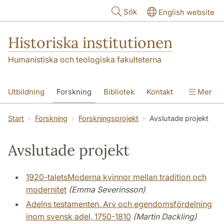
Hoppa till huvudinnehåll
Sök
English website
Historiska institutionen
Humanistiska och teologiska fakulteterna
Utbildning
Forskning
Bibliotek
Kontakt
Mer
Om institutionen
Start
Forskning
Forskningsprojekt
Avslutade projekt
Avslutade projekt
1920-taletsModerna kvinnor mellan tradition och
modernitet
(Emma Severinsson)
Adelns testamenten. Arv och egendomsfördelning
inom svensk adel, 1750-1810
(Martin Dackling)