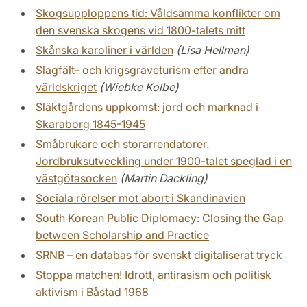
Skogsupploppens tid: Våldsamma konflikter om
den svenska skogens vid 1800-talets mitt
Skånska karoliner i världen
(Lisa Hellman)
Slagfält- och krigsgraveturism efter andra
världskriget
(Wiebke Kolbe)
Släktgårdens uppkomst: jord och marknad i
Skaraborg 1845-1945
Småbrukare och storarrendatorer.
Jordbruksutveckling under 1900-talet speglad i en
västgötasocken
(Martin Dackling)
Sociala rörelser mot abort i Skandinavien
South Korean Public Diplomacy: Closing the Gap
between Scholarship and Practice
SRNB – en databas för svenskt digitaliserat tryck
Stoppa matchen! Idrott, antirasism och politisk
aktivism i Båstad 1968