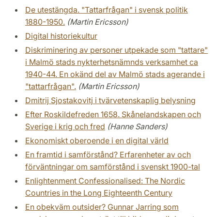
De utestängda. "Tattarfrågan" i svensk politik
1880-1950.
(Martin Ericsson)
Digital historiekultur
Diskriminering av personer utpekade som "tattare"
i Malmö stads nykterhetsnämnds verksamhet ca
1940-44. En okänd del av Malmö stads agerande i
"tattarfrågan".
(Martin Ericsson)
Dmitrij Sjostakovitj i tvärvetenskaplig belysning
Efter Roskildefreden 1658. Skånelandskapen och
Sverige i krig och fred
(Hanne Sanders)
Ekonomiskt oberoende i en digital värld
En framtid i samförstånd? Erfarenheter av och
förväntningar om samförstånd i svenskt 1900-tal
Enlightenment Confessionalised: The Nordic
Countries in the Long Eighteenth Century
En obekväm outsider? Gunnar Jarring som