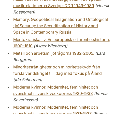
musikrelationerna Sverige-DDR 1949-1989
(Henrik
Rosengren)
Memory, Geopolitical Imagination and Ontological
(In)Security: the Securitization of History and
Space in Contemporary Russia
Meritokratiska liv. En europeisk erfarenhetshistoria,
1600–1810
(Asger Wienberg)
Metall och arbetsmiljöfrågorna 1982-2005.
(Lars
Berggren)
Minoritetsrättigheter och minoritetsskydd från
första världskriget till idag med fokus på Åland
(Ida Scherman)
Moderna kvinnor. Modernitet, femininitet och
svenskhet i svensk veckopress 1920-1933
(Emma
Severinsson)
Moderna kvinnor. Modernitet, femininitet och
svenskhet i svensk veckopress 1921-1933
(Emma