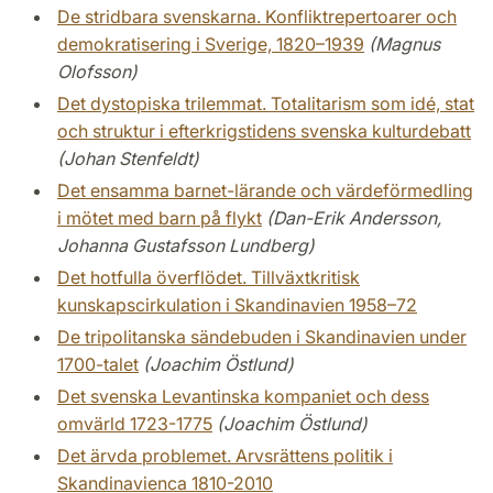
De stridbara svenskarna. Konfliktrepertoarer och
demokratisering i Sverige, 1820–1939
(Magnus
Olofsson)
Det dystopiska trilemmat. Totalitarism som idé, stat
och struktur i efterkrigstidens svenska kulturdebatt
(Johan Stenfeldt)
Det ensamma barnet-lärande och värdeförmedling
i mötet med barn på flykt
(Dan-Erik Andersson,
Johanna Gustafsson Lundberg)
Det hotfulla överflödet. Tillväxtkritisk
kunskapscirkulation i Skandinavien 1958–72
De tripolitanska sändebuden i Skandinavien under
1700-talet
(Joachim Östlund)
Det svenska Levantinska kompaniet och dess
omvärld 1723-1775
(Joachim Östlund)
Det ärvda problemet. Arvsrättens politik i
Skandinavienca 1810-2010