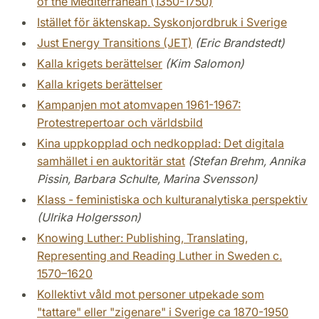
of the Mediterranean (1350-1750)
Istället för äktenskap. Syskonjordbruk i Sverige
Just Energy Transitions (JET)
(Eric Brandstedt)
Kalla krigets berättelser
(Kim Salomon)
Kalla krigets berättelser
Kampanjen mot atomvapen 1961-1967:
Protestrepertoar och världsbild
Kina uppkopplad och nedkopplad: Det digitala
samhället i en auktoritär stat
(Stefan Brehm, Annika
Pissin, Barbara Schulte, Marina Svensson)
Klass - feministiska och kulturanalytiska perspektiv
(Ulrika Holgersson)
Knowing Luther: Publishing, Translating,
Representing and Reading Luther in Sweden c.
1570–1620
Kollektivt våld mot personer utpekade som
"tattare" eller "zigenare" i Sverige ca 1870-1950