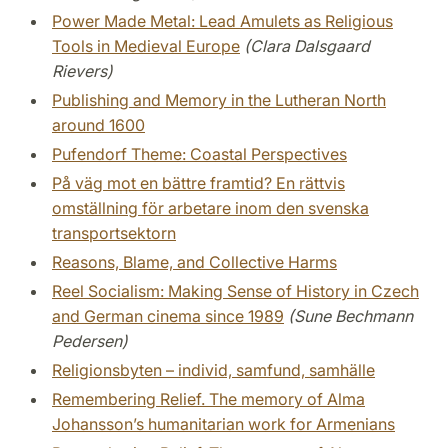
Power Made Metal: Lead Amulets as Religious
Tools in Medieval Europe
(Clara Dalsgaard
Rievers)
Publishing and Memory in the Lutheran North
around 1600
Pufendorf Theme: Coastal Perspectives
På väg mot en bättre framtid? En rättvis
omställning för arbetare inom den svenska
transportsektorn
Reasons, Blame, and Collective Harms
Reel Socialism: Making Sense of History in Czech
and German cinema since 1989
(Sune Bechmann
Pedersen)
Religionsbyten – individ, samfund, samhälle
Remembering Relief. The memory of Alma
Johansson’s humanitarian work for Armenians