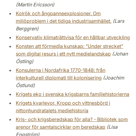
(Martin Ericsson)
Kolrök och ångpanneexplosioner. Om
miljöproblem i det tidiga industrisamhället.
(Lars
Berggren)
Konservativ klimaträttvisa för en hållbar utveckling
Konsten att förmedla kunskap: ”Under strecket”
som digital resurs i ett nytt medielandskap
(Johan
Östling)
Konsulerna i Nordafrika 1770-1848: från
interkulturell diplomati till kolonisering
(Joachim
Östlund)
Krigets eko i svenska krigsbarns familjehistorierna
Krigets kvarlevor. Kropp och vittnesbörd i
nittonhundratalets mediehistoria
Kris- och krigsberedskap för alla? - Bibliotek som
arenor för samtalscirklar om beredskap
(Lisa
Engström)