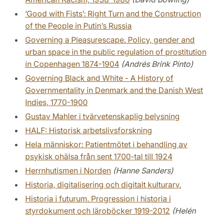
’Good with Fists’: Right Turn and the Construction
of the People in Putin’s Russia
Governing a Pleasurescape. Policy, gender and
urban space in the public regulation of prostitution
in Copenhagen 1874-1904
(Andrés Brink Pinto)
Governing Black and White - A History of
Governmentality in Denmark and the Danish West
Indies, 1770-1900
Gustav Mahler i tvärvetenskaplig belysning
HALF: Historisk arbetslivsforskning
Hela människor: Patientmötet i behandling av
psykisk ohälsa från sent 1700-tal till 1924
Herrnhutismen i Norden
(Hanne Sanders)
Historia, digitalisering och digitalt kulturarv.
Historia i futurum. Progression i historia i
styrdokument och läroböcker 1919-2012
(Helén