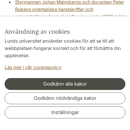
Styrmannen Johan Malmbergs och docenten Peter
Rubens orientaliska handskrifter och
orientalistikens framväxt i Sverige under 1700-talet
(Gustaf Fryksén)
Användning av cookies
Subsidiesystemets tillbakagång: Sverige och
Frankrike 1740-1790
(Svante Norrhem)
Lunds universitet använder cookies för att se till att
Svea kolonial. Diskurser kring svensk
webbplatsen fungerar korrekt och för att förbättra din
peacekeeping under kalla kriget.
(Lina Sturfelt)
upplevelse.
Svensk hågkomst av Förintelsen - museer, politik
Läs mer i vår cookiepolicy
och materialitet
Svensk republikanism? En undersökning av
Godkänn alla kakor
politiska idéer i svenskt 1800-tal
(Lars Edgren)
Sverige och Nordafrika. Fångenskap och
Godkänn nödvändiga kakor
friköpningsslaveri i Medelhavsvärlden 1660-1760
(Joachim Östlund)
Inställningar
Sveriges nationella förbund 1936-1940
Talet om kvinnor i Sveriges riksdag. En