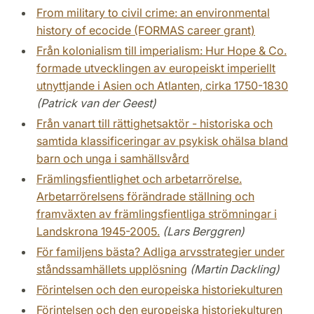
From military to civil crime: an environmental
history of ecocide (FORMAS career grant)
Från kolonialism till imperialism: Hur Hope & Co.
formade utvecklingen av europeiskt imperiellt
utnyttjande i Asien och Atlanten, cirka 1750-1830
(Patrick van der Geest)
Från vanart till rättighetsaktör - historiska och
samtida klassificeringar av psykisk ohälsa bland
barn och unga i samhällsvård
Främlingsfientlighet och arbetarrörelse.
Arbetarrörelsens förändrade ställning och
framväxten av främlingsfientliga strömningar i
Landskrona 1945-2005.
(Lars Berggren)
För familjens bästa? Adliga arvsstrategier under
ståndssamhällets upplösning
(Martin Dackling)
Förintelsen och den europeiska historiekulturen
Förintelsen och den europeiska historiekulturen