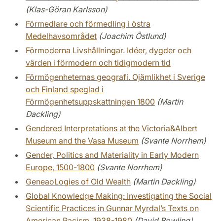
(Klas-Göran Karlsson)
Förmedlare och förmedling i östra
Medelhavsområdet
(Joachim Östlund)
Förmoderna Livshållningar. Idéer, dygder och
värden i förmodern och tidigmodern tid
Förmögenheternas geografi. Ojämlikhet i Sverige
och Finland speglad i
Förmögenhetsuppskattningen 1800
(Martin
Dackling)
Gendered Interpretations at the Victoria&Albert
Museum and the Vasa Museum
(Svante Norrhem)
Gender, Politics and Materiality in Early Modern
Europe, 1500-1800
(Svante Norrhem)
GeneaoLogies of Old Wealth
(Martin Dackling)
Global Knowledge Making: Investigating the Social
Scientific Practices in Gunnar Myrdal’s Texts on
American Racism, 1938-1980
(David Bowling)