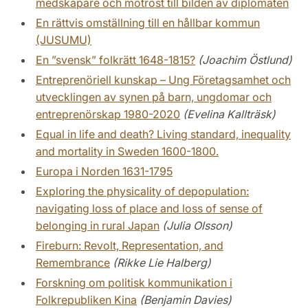
medskapare och motröst till bilden av diplomaten
En rättvis omställning till en hållbar kommun
(JUSUMU)
En ”svensk” folkrätt 1648-1815?
(Joachim Östlund)
Entreprenöriell kunskap – Ung Företagsamhet och
utvecklingen av synen på barn, ungdomar och
entreprenörskap 1980-2020
(Evelina Kallträsk)
Equal in life and death? Living standard, inequality
and mortality in Sweden 1600-1800.
Europa i Norden 1631-1795
Exploring the physicality of depopulation:
navigating loss of place and loss of sense of
belonging in rural Japan
(Julia Olsson)
Fireburn: Revolt, Representation, and
Remembrance
(Rikke Lie Halberg)
Forskning om politisk kommunikation i
Folkrepubliken Kina
(Benjamin Davies)