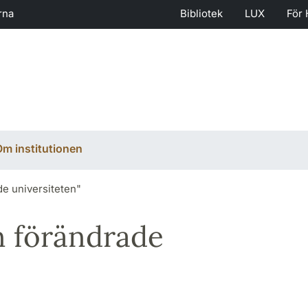
rna
Bibliotek
LUX
För 
m institutionen
e universiteten"
n förändrade