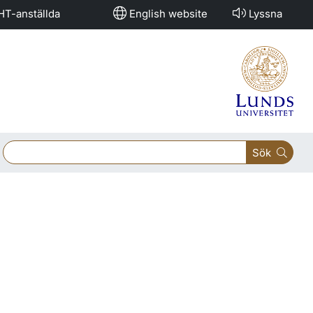
HT-anställda
English website
Lyssna
Sök