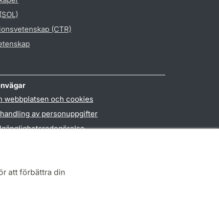
 (SOL)
gionsvetenskap (CTR)
vetenskap
nvägar
 webbplatsen och cookies
handling av personuppgifter
llgänglighetsredogörelse
PO3-login
r att förbättra din