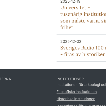
2025-12-19
Universitet -
tusenårig institutio
som måste värna si
frihet
2025-12-02
Sveriges Radio 100 
- firas av historiker
TERNA
INSTITUTIONER
Institutionen för arkeologi oc
Filosofiska institutionen
Historiska institutionen
Institutionen för kulturveten