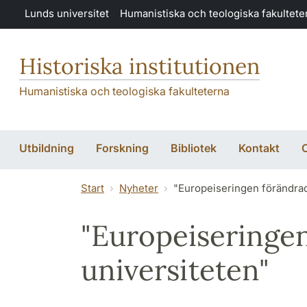
Hoppa till huvudinnehåll
Lunds universitet
Humanistiska och teologiska fakultete
Historiska institutionen
Humanistiska och teologiska fakulteterna
Utbildning
Forskning
Bibliotek
Kontakt
O
Start
Nyheter
"Europeiseringen förändrad
"Europeiseringe
universiteten"