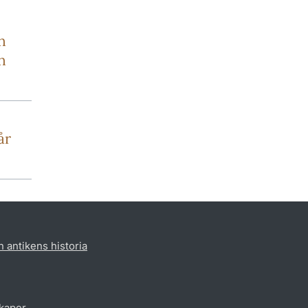
n
n
år
h antikens historia
skaper