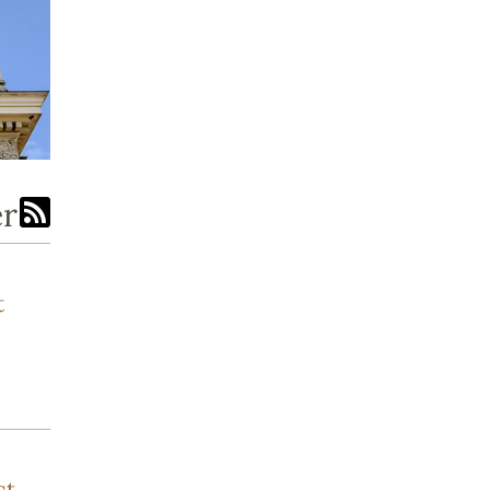
er
t
st