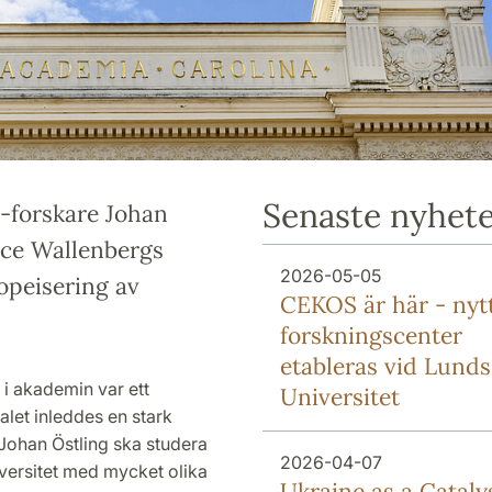
Senaste nyhet
-forskare Johan
ice Wallenbergs
2026-05-05
opeisering av
CEKOS är här - nyt
forskningscenter
etableras vid Lunds
 i akademin var ett
Universitet
let inleddes en stark
Johan Östling ska studera
2026-04-07
versitet med mycket olika
Ukraine as a Cataly