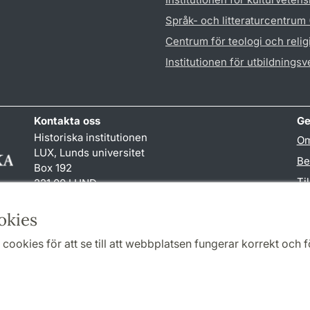
Språk- och litteraturcentrum
Centrum för teologi och reli
Institutionen för utbildnings
Kontakta oss
Ge
Historiska institutionen
Om
LUX, Lunds universitet
Be
Box 192
Ti
221 00 LUND
046-222 00 00 (vxl)
TY
hist
@
hist.lu
.
se
okies
cookies för att se till att webbplatsen fungerar korrekt och fö
Samarbeten och nätverk