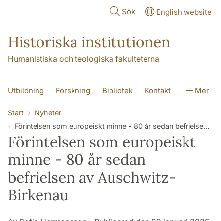
Hoppa till huvudinnehåll
Sök
English website
Historiska institutionen
Humanistiska och teologiska fakulteterna
Utbildning
Forskning
Bibliotek
Kontakt
Mer
Om institutionen
Start
Nyheter
Förintelsen som europeiskt minne - 80 år sedan befrielsen av Auschwitz-Birkenau
Förintelsen som europeiskt
minne - 80 år sedan
befrielsen av Auschwitz-
Birkenau