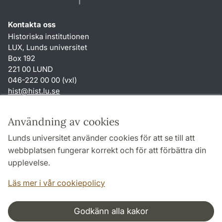
Kontakta oss
Historiska institutionen
LUX, Lunds universitet
Box 192
221 00 LUND
046-222 00 00 (vxl)
hist
@
hist.lu
.
se
Genvägar
Användning av cookies
Om webbplatsen och cookies
Lunds universitet använder cookies för att se till att
Behandling av personuppgifter
webbplatsen fungerar korrekt och för att förbättra din
Tillgänglighetsredogörelse
upplevelse.
TYPO3-login
Läs mer i vår cookiepolicy
Godkänn alla kakor