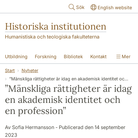
Hoppa till huvudinnehåll
Sök
English website
Historiska institutionen
Humanistiska och teologiska fakulteterna
Utbildning
Forskning
Bibliotek
Kontakt
Mer
Om institutionen
Start
Nyheter
”Mänskliga rättigheter är idag en akademisk identitet och en profession”
”Mänskliga rättigheter är idag
en akademisk identitet och
en profession”
Av Sofia Hermansson - Publicerad den 14 september
2023