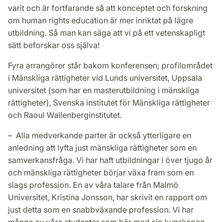
varit och är fortfarande så att konceptet och forskning
om human rights education är mer inriktat på lägre
utbildning. Så man kan säga att vi på ett vetenskapligt
sätt beforskar oss själva!
Fyra arrangörer står bakom konferensen; profilområdet
i Mänskliga rättigheter vid Lunds universitet, Uppsala
universitet (som har en masterutbildning i mänskliga
rättigheter), Svenska institutet för Mänskliga rättigheter
och Raoul Wallenberginstitutet.
– Alla medverkande parter är också ytterligare en
anledning att lyfta just mänskliga rättigheter som en
samverkansfråga. Vi har haft utbildningar i över tjugo år
och mänskliga rättigheter börjar växa fram som en
slags profession. En av våra talare från Malmö
Universitet, Kristina Jonsson, har skrivit en rapport om
just detta som en snabbväxande profession. Vi har
många av våra studenter som bär med sig kunskapen