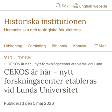
Hoppa till huvudinnehåll
Sök
English website
Historiska institutionen
Humanistiska och teologiska fakulteterna
Utbildning
Forskning
Bibliotek
Kontakt
Mer
Om institutionen
Start
Nyheter
CEKOS är här - nytt forskningscenter etableras vid Lunds Universitet
CEKOS är här - nytt
forskningscenter etableras
vid Lunds Universitet
Publicerad den 5 maj 2026