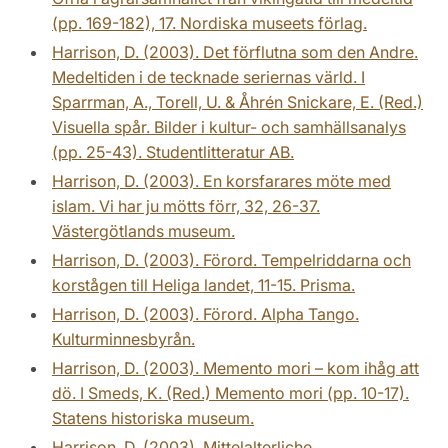
(pp. 169-182), 17. Nordiska museets förlag.
Harrison, D. (2003). Det förflutna som den Andre.
Medeltiden i de tecknade seriernas värld. I
Sparrman, A., Torell, U. & Åhrén Snickare, E. (Red.)
Visuella spår. Bilder i kultur- och samhällsanalys
(pp. 25-43). Studentlitteratur AB.
Harrison, D. (2003). En korsfarares möte med
islam. Vi har ju mötts förr, 32, 26-37.
Västergötlands museum.
Harrison, D. (2003). Förord. Tempelriddarna och
korstågen till Heliga landet, 11-15. Prisma.
Harrison, D. (2003). Förord. Alpha Tango.
Kulturminnesbyrån.
Harrison, D. (2003). Memento mori – kom ihåg att
dö. I Smeds, K. (Red.) Memento mori (pp. 10-17).
Statens historiska museum.
Harrison, D. (2003). Mittelalterliche