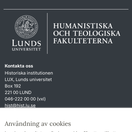
Kontakta oss
Historiska institutionen
LUX, Lunds universitet
Box 192
221 00 LUND
046-222 00 00 (vxl)
hist
@
hist.lu
.
se
Genvägar
Användning av cookies
Om webbplatsen och cookies