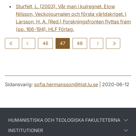
Sturfelt, L. (2003). Vår man i kulregnet. Elow
Nilsson, Veckojournalen och första världskriget. I
Larsson, H. A. (Red.) Forskningsfronten flyttas fram
(pp. 166-194). HLF Förlag.
46
47
48
Sidansvarig:
sofia.hermansson
@
hist.lu
.
se
| 2020-06-12
HUMANISTISKA OCH TEOLOGISKA FAKULTETERNA
INSTITUTIONER