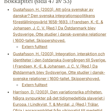
Bokkapitel (sida 47 av 53)
Gustafsson, H. (2003). Att göra svenskar av
danskar? Den svenska integrationspolitikens
föreställningsvärld 1658-1693. I Frandsen, K.-E. &
Johansen, J. C. V. (Red.) Da Östdanmark blev
Sydsverige. Otte studier i dansk-svenske relationer
i 1600-tallet. Skippershoved.
Extern fulltext
Gustafsson, H. (2003). Integration, interaktion och
identiteter i den östdanska övergången till Sverige.
I Frandsen, K.-E. & Johansen, J. C. V. (Red.) Da
Østdanmark blev Sydsverige. Otte studier i dansk-
svenske relationer i 1600-tallet. Skippershoved.
Extern fulltext
Harrison, D. (2003). Den variationsrika ofriheten.
Några synpunkter på det tidigmedeltida slaveriet i
Europa. I Lindkvist, T. & Myrdal, J. (Red.) Trälar.
Ofria i agrarsamhället från vikingatid till medeltid