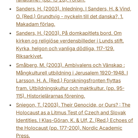
Sanders, H. (2003). Inledning. I Sanders, H. & Vind,
O. (Red.) Grundtvig - nyckeln till det danska?, 1.
Makadam förlag.
Sanders, H. (2003). På domkapitlets bord. Om
kirken og religiöse verdensbilleder i Lunds stift.
Kyrka, helgon och vanliga dödliga, 117-129.
Riksarkivet.
Småberg, M. (2003). Ambivalens och Vänskap :
Mångkulturell utbildning i Jerusalem 1920-1948. I
Larsson, H. A. (Red.) Forskningsfronten flyttas
fram. Utbildningskultur och maktkultur. (pp. 95-
115). Historielärarnas förening.
Sniegon, T. (2003). Their Genocide, or Ours? : The
Holocaust as a Litmus Test of Czech and Slovak
Identities. I Klas-Göran, K. & Ulf, Z. (Red.) Echoes of
the Holocaust (pp. 177-200). Nordic Academic
Press.