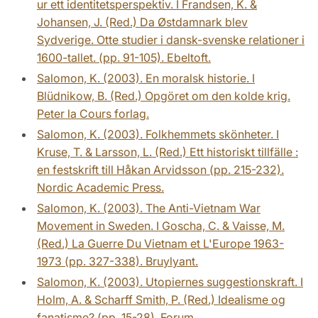
ur ett identitetsperspektiv. I Frandsen, K. &
Johansen, J. (Red.) Da Østdamnark blev
Sydverige. Otte studier i dansk-svenske relationer i
1600-tallet. (pp. 91-105). Ebeltoft.
Salomon, K. (2003). En moralsk historie. I
Blüdnikow, B. (Red.) Opgöret om den kolde krig.
Peter la Cours forlag.
Salomon, K. (2003). Folkhemmets skönheter. I
Kruse, T. & Larsson, L. (Red.) Ett historiskt tillfälle :
en festskrift till Håkan Arvidsson (pp. 215-232).
Nordic Academic Press.
Salomon, K. (2003). The Anti-Vietnam War
Movement in Sweden. I Goscha, C. & Vaisse, M.
(Red.) La Guerre Du Vietnam et L'Europe 1963-
1973 (pp. 327-338). Bruylyant.
Salomon, K. (2003). Utopiernes suggestionskraft. I
Holm, A. & Scharff Smith, P. (Red.) Idealisme og
fanatisme? (pp. 15-28). Forum.