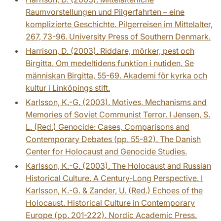
Raumvorstellungen und Pilgerfahrten – eine
komplizierte Geschichte. Pilgerreisen im Mittelalter,
267, 73-96. University Press of Southern Denmark.
Harrison, D. (2003). Riddare, mörker, pest och
Birgitta. Om medeltidens funktion i nutiden. Se
människan Birgitta, 55-69. Akademi för kyrka och
kultur i Linköpings stift.
Karlsson, K.-G. (2003). Motives, Mechanisms and
Memories of Soviet Communist Terror. I Jensen, S.
L. (Red.) Genocide: Cases, Comparisons and
Contemporary Debates (pp. 55-82). The Danish
Center for Holocaust and Genocide Studies.
Karlsson, K.-G. (2003). The Holocaust and Russian
Historical Culture. A Century-Long Perspective. I
Karlsson, K.-G. & Zander, U. (Red.) Echoes of the
Holocaust. Historical Culture in Contemporary
Europe (pp. 201-222). Nordic Academic Press.