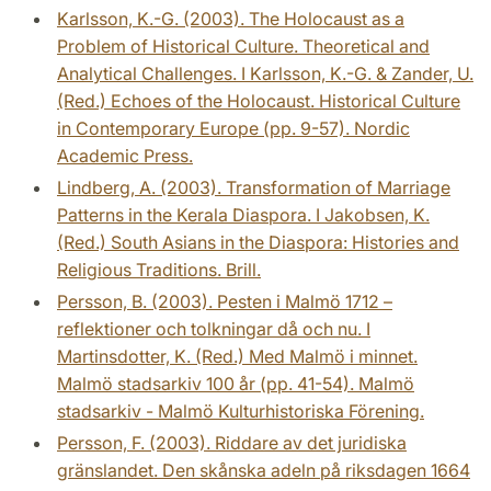
Karlsson, K.-G. (2003). The Holocaust as a
Problem of Historical Culture. Theoretical and
Analytical Challenges. I Karlsson, K.-G. & Zander, U.
(Red.) Echoes of the Holocaust. Historical Culture
in Contemporary Europe (pp. 9-57). Nordic
Academic Press.
Lindberg, A. (2003). Transformation of Marriage
Patterns in the Kerala Diaspora. I Jakobsen, K.
(Red.) South Asians in the Diaspora: Histories and
Religious Traditions. Brill.
Persson, B. (2003). Pesten i Malmö 1712 –
reflektioner och tolkningar då och nu. I
Martinsdotter, K. (Red.) Med Malmö i minnet.
Malmö stadsarkiv 100 år (pp. 41-54). Malmö
stadsarkiv - Malmö Kulturhistoriska Förening.
Persson, F. (2003). Riddare av det juridiska
gränslandet. Den skånska adeln på riksdagen 1664