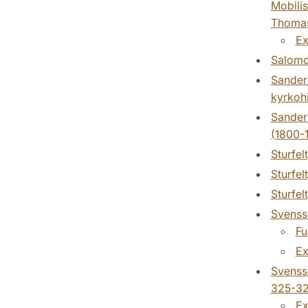
Mobilis
Thomas 
Ex
Salomo
Sanders
kyrkohi
Sander
(1800-1
Sturfel
Sturfel
Sturfel
Svensso
Fu
Ex
Svensso
325-327
Ex