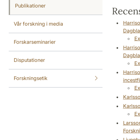
Publikationer
Recens
Harriso
Vår forskning i media
Dagbla
Ex
Forskarseminarier
Harriso
Dagbla
Disputationer
Ex
Harriso
Forskningsetik
incest
Ex
Karlsso
Karlsso
Ex
Larsson
Forskn
Ljungbe