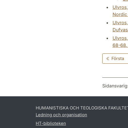
Ulvros,
Nordic 
Ulvros,
Dufvas
Ulvros,
68-68. 
Första
Sidansvarig
HUMANISTISKA OCH TEOLOGISKA FAKULTE
Ledning och organisation
HT-biblioteken