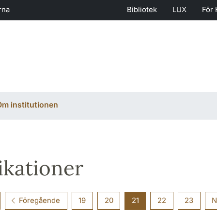
rna
Bibliotek
LUX
För 
m institutionen
ikationer
Föregående
19
20
21
22
23
N