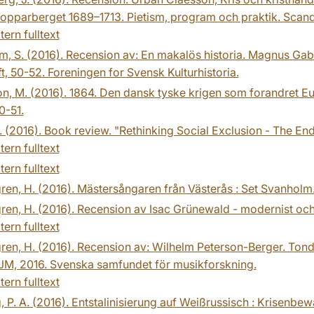
opparberget 1689–1713. Pietism, program och praktik. Scandi
tern fulltext
, S. (2016). Recension av: En makalös historia. Magnus Gabri
ft, 50-52. Foreningen for Svensk Kulturhistoria.
n, M. (2016). 1864. Den dansk tyske krigen som forandret Eu
0-51.
J. (2016). Book review. "Rethinking Social Exclusion - The End 
tern fulltext
tern fulltext
en, H. (2016). Mästersångaren från Västerås : Set Svanholm.
en, H. (2016). Recension av Isac Grünewald - modernist och
tern fulltext
en, H. (2016). Recension av: Wilhelm Peterson-Berger. Tondik
M, 2016. Svenska samfundet för musikforskning.
tern fulltext
, P. A. (2016). Entstalinisierung auf Weißrussisch : Krisen