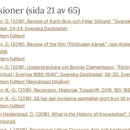
ioner (sida 21 av 65)
n, D. (2016). Review of Karin Bojs och Peter Sjölund, "Svens
det, 24-24. Svenska Dagbladet.
tern fulltext
n, D. (2016). Review of the film "Förbjuden kärlek", regi A
det.
tern fulltext
n, D. (2016). Understreckare om Bonnie Clementsson, "Förbju
förbud i Sverige 1680-1940". Svenska Dagbladet, 30-30. Sve
tern fulltext (Begränsad tillgång)
n, K.-G. (2016). Recension. Historisk Tidsskrift, 2016, 185-18
n, K.-G. (2016). Så har det moderna samhället gjort tron till 
tern fulltext
 Heidenblad, D. (2016). What is the History of Knowledge?. 
ingsrad.
rg, J. (2016). Recension: Urban Claesson, Kris och kristna