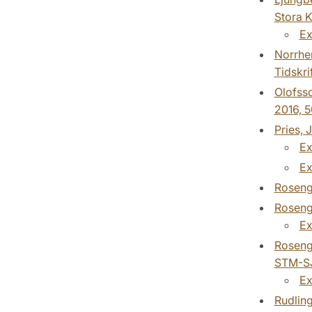
Stora K
Ex
Norrhem
Tidskri
Olofsso
2016, 5
Pries, 
Ex
Ex
Rosengr
Rosengr
Ex
Rosengr
STM-SJ
Ex
Rudling