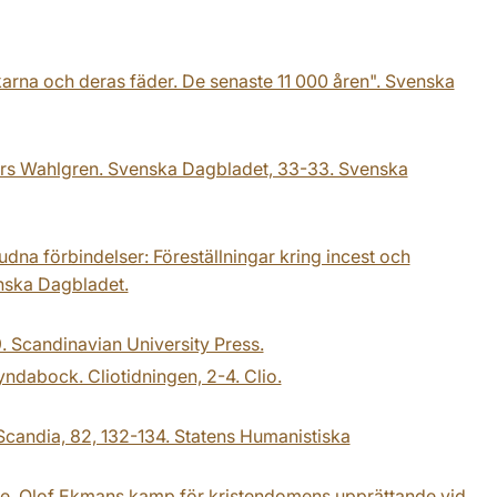
karna och deras fäder. De senaste 11 000 åren". Svenska
nders Wahlgren. Svenska Dagbladet, 33-33. Svenska
dna förbindelser: Föreställningar kring incest och
nska Dagbladet.
9. Scandinavian University Press.
syndabock. Cliotidningen, 2-4. Clio.
Scandia, 82, 132-134. Statens Humanistiska
nde. Olof Ekmans kamp för kristendomens upprättande vid