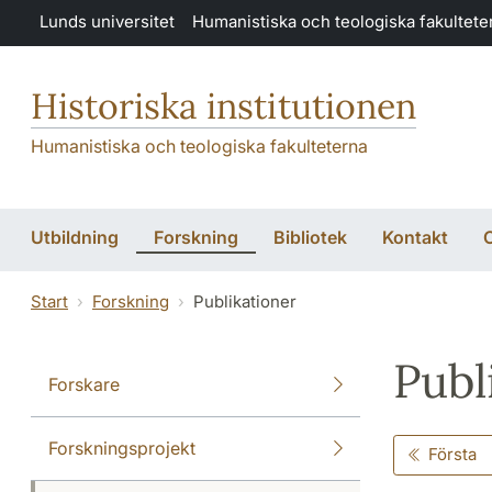
Hoppa till huvudinnehåll
Lunds universitet
Humanistiska och teologiska fakultete
Historiska institutionen
Humanistiska och teologiska fakulteterna
Utbildning
Forskning
Bibliotek
Kontakt
O
Start
Forskning
Publikationer
Publ
Forskare
Forskningsprojekt
Första