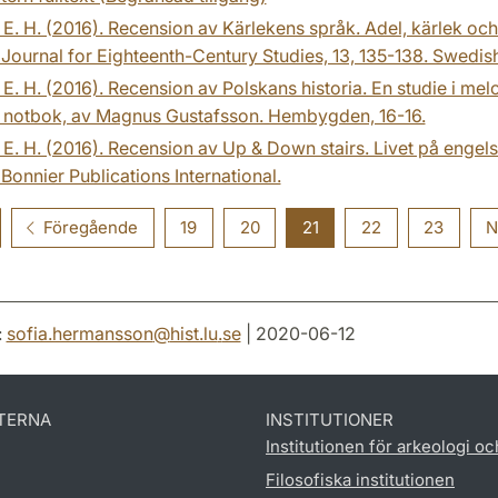
 E. H. (2016). Recension av Kärlekens språk. Adel, kärlek oc
Journal for Eighteenth-Century Studies, 13, 135-138. Swedis
 E. H. (2016). Recension av Polskans historia. En studie i m
 notbok, av Magnus Gustafsson. Hembygden, 16-16.
 E. H. (2016). Recension av Up & Down stairs. Livet på engelsk
Bonnier Publications International.
Föregående
19
20
21
22
23
N
:
sofia.hermansson
@
hist.lu
.
se
| 2020-06-12
TERNA
INSTITUTIONER
Institutionen för arkeologi oc
Filosofiska institutionen