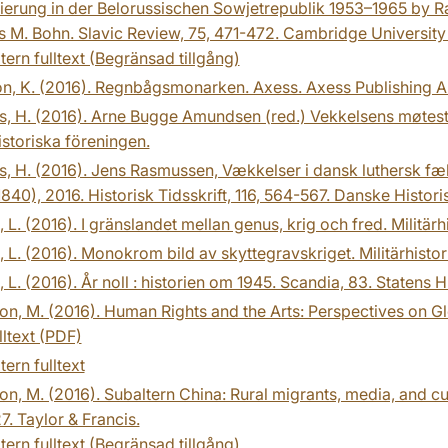
ierung in der Belorussischen Sowjetrepublik 1953–1965 by Ray
M. Bohn. Slavic Review, 75, 471-472. Cambridge University
tern fulltext (Begränsad tillgång)
n, K. (2016). Regnbågsmonarken. Axess. Axess Publishing AB
, H. (2016). Arne Bugge Amundsen (red.) Vekkelsens møteste
storiska föreningen.
s, H. (2016). Jens Rasmussen, Vækkelser i dansk luthersk f
840), 2016. Historisk Tidsskrift, 116, 564-567. Danske Histori
t, L. (2016). I gränslandet mellan genus, krig och fred. Militär
t, L. (2016). Monokrom bild av skyttegravskriget. Militärhistor
t, L. (2016). År noll : historien om 1945. Scandia, 83. Statens
n, M. (2016). Human Rights and the Arts: Perspectives on Glob
lltext (PDF)
tern fulltext
n, M. (2016). Subaltern China: Rural migrants, media, and cu
. Taylor & Francis.
tern fulltext (Begränsad tillgång)