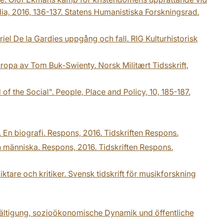
a, 2016, 136-137. Statens Humanistiska Forskningsrad.
el De la Gardies uppgång och fall. RIG Kulturhistorisk
ropa av Tom Buk-Swienty. Norsk Militært Tidsskrift,
of the Social". People, Place and Policy, 10, 185-187.
 En biografi. Respons, 2016. Tidskriften Respons.
 människa. Respons, 2016. Tidskriften Respons.
tare och kritiker. Svensk tidskrift för musikforskning
bewältigung, sozioökonomische Dynamik und öffentliche