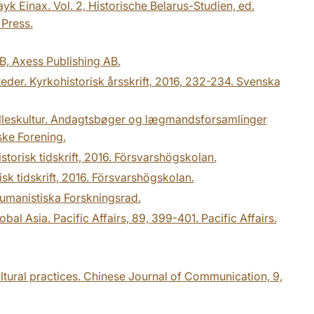
k Einax. Vol. 2, Historische Belarus-Studien, ed.
 Press.
, Axess Publishing AB.
der. Kyrkohistorisk årsskrift, 2016, 232-234. Svenska
ælleskultur. Andagtsbøger og lægmandsforsamlinger
ske Forening.
historisk tidskrift, 2016. Försvarshögskolan.
isk tidskrift, 2016. Försvarshögskolan.
 Humanistiska Forskningsrad.
al Asia. Pacific Affairs, 89, 399-401. Pacific Affairs.
ltural practices. Chinese Journal of Communication, 9,