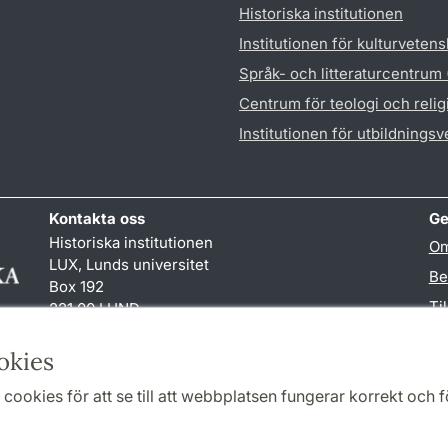
Historiska institutionen
Institutionen för kulturveten
Språk- och litteraturcentrum
Centrum för teologi och reli
Institutionen för utbildnings
Kontakta oss
Ge
Historiska institutionen
Om
LUX, Lunds universitet
Be
Box 192
Ti
221 00 LUND
046-222 00 00 (vxl)
TY
hist
@
hist.lu
.
se
okies
cookies för att se till att webbplatsen fungerar korrekt och fö
Samarbeten och nätverk