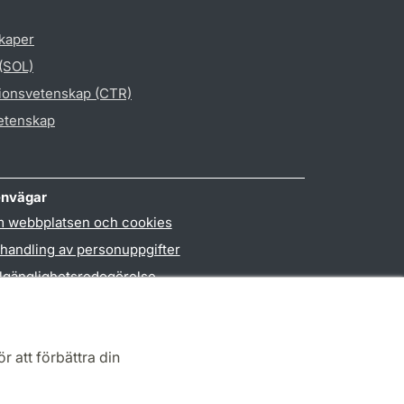
skaper
 (SOL)
gionsvetenskap (CTR)
vetenskap
nvägar
 webbplatsen och cookies
handling av personuppgifter
llgänglighetsredogörelse
PO3-login
r att förbättra din