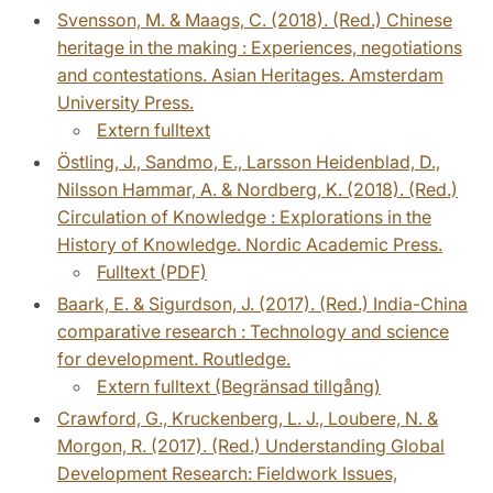
Svensson, M. & Maags, C. (2018). (Red.) Chinese
heritage in the making : Experiences, negotiations
and contestations. Asian Heritages. Amsterdam
University Press.
Extern fulltext
Östling, J., Sandmo, E., Larsson Heidenblad, D.,
Nilsson Hammar, A. & Nordberg, K. (2018). (Red.)
Circulation of Knowledge : Explorations in the
History of Knowledge. Nordic Academic Press.
Fulltext (PDF)
Baark, E. & Sigurdson, J. (2017). (Red.) India-China
comparative research : Technology and science
for development. Routledge.
Extern fulltext (Begränsad tillgång)
Crawford, G., Kruckenberg, L. J., Loubere, N. &
Morgon, R. (2017). (Red.) Understanding Global
Development Research: Fieldwork Issues,