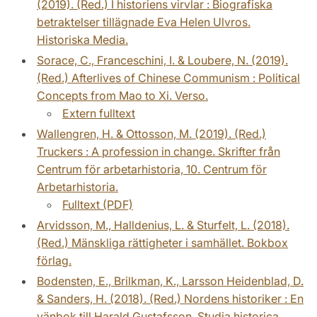
(2019). (Red.) I historiens virvlar : Biografiska
betraktelser tillägnade Eva Helen Ulvros.
Historiska Media.
Sorace, C., Franceschini, I. & Loubere, N. (2019).
(Red.) Afterlives of Chinese Communism : Political
Concepts from Mao to Xi. Verso.
Extern fulltext
Wallengren, H. & Ottosson, M. (2019). (Red.)
Truckers : A profession in change. Skrifter från
Centrum för arbetarhistoria, 10. Centrum för
Arbetarhistoria.
Fulltext (PDF)
Arvidsson, M., Halldenius, L. & Sturfelt, L. (2018).
(Red.) Mänskliga rättigheter i samhället. Bokbox
förlag.
Bodensten, E., Brilkman, K., Larsson Heidenblad, D.
& Sanders, H. (2018). (Red.) Nordens historiker : En
vänbok till Harald Gustafsson. Studia historica