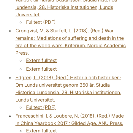
lundensia, 28. Historiska institutionen, Lunds
Universitet.
Fulltext (PDF)
Cronqvist, M. & Sturfelt, L. (2018). (Red.) War
remains : Mediations of suffering and death in the
era of the world wars. Kriterium. Nordic Academic
Press.
Extern fulltext
Extern fulltext
Edgren, L. (2018). (Red.) Historia och historiker :
Om Lunds universitet genom 350 år. Studia
Historica Lundensia, 29. Historiska institutionen,
Lunds Universitet.
Fulltext (PDF)
Franceschini, I. & Loubere, N. (2018). (Red.) Made
in China Yearbook 2017 : Gilded Age. ANU Press.
Extern fulltext