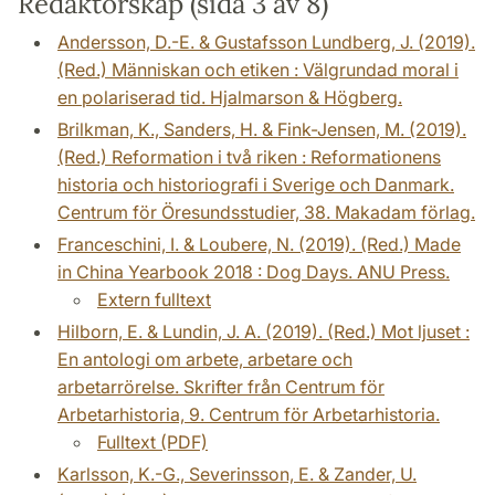
Redaktörskap (sida 3 av 8)
Andersson, D.-E. & Gustafsson Lundberg, J. (2019).
(Red.) Människan och etiken : Välgrundad moral i
en polariserad tid. Hjalmarson & Högberg.
Brilkman, K., Sanders, H. & Fink-Jensen, M. (2019).
(Red.) Reformation i två riken : Reformationens
historia och historiografi i Sverige och Danmark.
Centrum för Öresundsstudier, 38. Makadam förlag.
Franceschini, I. & Loubere, N. (2019). (Red.) Made
in China Yearbook 2018 : Dog Days. ANU Press.
Extern fulltext
Hilborn, E. & Lundin, J. A. (2019). (Red.) Mot ljuset :
En antologi om arbete, arbetare och
arbetarrörelse. Skrifter från Centrum för
Arbetarhistoria, 9. Centrum för Arbetarhistoria.
Fulltext (PDF)
Karlsson, K.-G., Severinsson, E. & Zander, U.