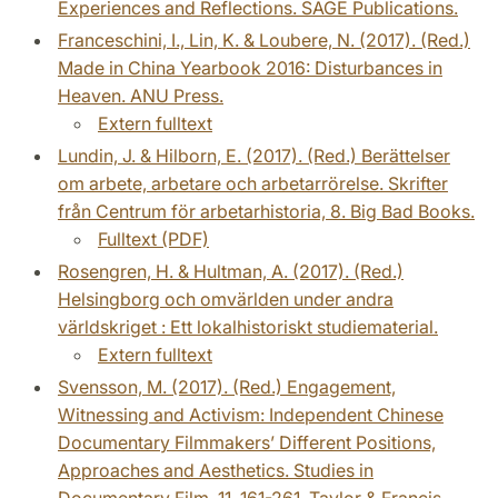
Experiences and Reflections. SAGE Publications.
Franceschini, I., Lin, K. & Loubere, N. (2017). (Red.)
Made in China Yearbook 2016: Disturbances in
Heaven. ANU Press.
Extern fulltext
Lundin, J. & Hilborn, E. (2017). (Red.) Berättelser
om arbete, arbetare och arbetarrörelse. Skrifter
från Centrum för arbetarhistoria, 8. Big Bad Books.
Fulltext (PDF)
Rosengren, H. & Hultman, A. (2017). (Red.)
Helsingborg och omvärlden under andra
världskriget : Ett lokalhistoriskt studiematerial.
Extern fulltext
Svensson, M. (2017). (Red.) Engagement,
Witnessing and Activism: Independent Chinese
Documentary Filmmakers’ Different Positions,
Approaches and Aesthetics. Studies in
Documentary Film, 11, 161-261. Taylor & Francis.