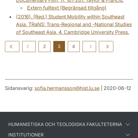
Extern fulltext (Begränsad tillgång)
(2016). (Red.) Student Mobility within Southeast
Asia. TRaNS: Trans-Regional and -National Studies
of Southeast Asia, 4. Cambridge University Press.
2
3
4
Sidansvarig:
sofia.hermansson
@
hist.lu
.
se
| 2020-06-12
HUMANISTISKA OCH TEOLOGISKA FAKULTETERNA
INSTITUTIONER