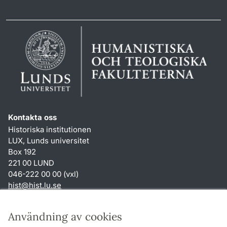
Kontakta oss
Historiska institutionen
LUX, Lunds universitet
Box 192
221 00 LUND
046-222 00 00 (vxl)
hist
@
hist.lu
.
se
Genvägar
Användning av cookies
Om webbplatsen och cookies