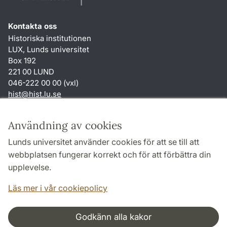
Kontakta oss
Historiska institutionen
LUX, Lunds universitet
Box 192
221 00 LUND
046-222 00 00 (vxl)
hist
@
hist.lu
.
se
Genvägar
Användning av cookies
Om webbplatsen och cookies
Lunds universitet använder cookies för att se till att
Behandling av personuppgifter
webbplatsen fungerar korrekt och för att förbättra din
Tillgänglighetsredogörelse
upplevelse.
TYPO3-login
Läs mer i vår cookiepolicy
Godkänn alla kakor