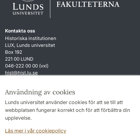
Kontakta oss
Historiska institutionen
LUX, Lunds universitet
Box 192
221 00 LUND
046-222 00 00 (vxl)
hist
@
hist.lu
.
se
Genvägar
Användning av cookies
Om webbplatsen och cookies
Lunds universitet använder cookies för att se till att
Behandling av personuppgifter
webbplatsen fungerar korrekt och för att förbättra din
Tillgänglighetsredogörelse
upplevelse.
TYPO3-login
Läs mer i vår cookiepolicy