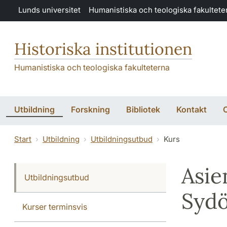
Hoppa till huvudinnehåll
Lunds universitet
Humanistiska och teologiska fakultete
Historiska institutionen
Humanistiska och teologiska fakulteterna
Utbildning
Forskning
Bibliotek
Kontakt
O
Start
Utbildning
Utbildningsutbud
Kurs
Asie
Utbildningsutbud
Sydö
Kurser terminsvis