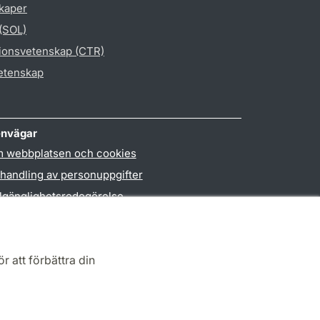
skaper
 (SOL)
gionsvetenskap (CTR)
vetenskap
nvägar
 webbplatsen och cookies
handling av personuppgifter
llgänglighetsredogörelse
PO3-login
r att förbättra din