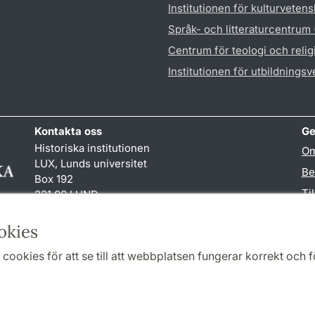
Institutionen för kulturveten
Språk- och litteraturcentrum
Centrum för teologi och reli
Institutionen för utbildnings
Kontakta oss
Ge
Historiska institutionen
Om
LUX, Lunds universitet
Be
Box 192
Ti
221 00 LUND
046-222 00 00 (vxl)
TY
hist
@
hist.lu
.
se
okies
cookies för att se till att webbplatsen fungerar korrekt och fö
Samarbeten och nätverk