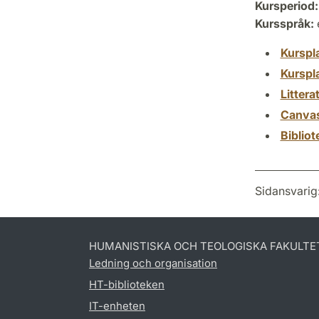
Kursperiod:
Kursspråk:
Kurspl
Kurspl
Littera
Canva
Biblio
Sidansvarig
HUMANISTISKA OCH TEOLOGISKA FAKULTE
Ledning och organisation
HT-biblioteken
IT-enheten