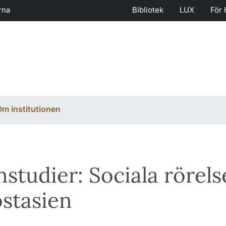
rna
Bibliotek
LUX
För 
m institutionen
nstudier: Sociala rörels
stasien