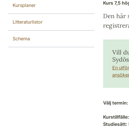
Kurs
7,5 h
Kursplaner
Den här s
Litteraturlistor
registrer
Schema
Vill d
Sydös
En utfö
ansöker 
Välj termin:
Kurstillfälle:
Studiesätt: