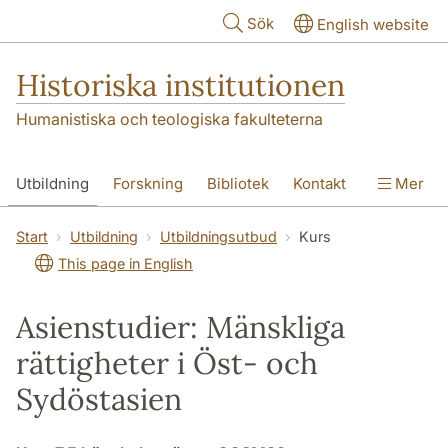
Hoppa till huvudinnehåll
Sök
English website
Historiska institutionen
Humanistiska och teologiska fakulteterna
Utbildning
Forskning
Bibliotek
Kontakt
Mer
Om institutionen
Start
Utbildning
Utbildningsutbud
Kurs
This page in English
Asienstudier: Mänskliga
rättigheter i Öst- och
Sydöstasien