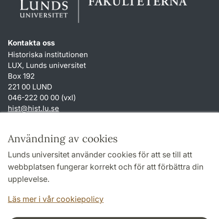
Kontakta oss
Historiska institutionen
LUX, Lunds universitet
Box 192
221 00 LUND
046-222 00 00 (vxl)
hist
@
hist.lu
.
se
Genvägar
Användning av cookies
Om webbplatsen och cookies
Lunds universitet använder cookies för att se till att
Behandling av personuppgifter
webbplatsen fungerar korrekt och för att förbättra din
Tillgänglighetsredogörelse
upplevelse.
TYPO3-login
Läs mer i vår cookiepolicy