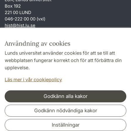
Box 192
221 00 LUND
046-222 00 00 (vxl)
hist
@
hist.lu
.
se
Genvägar
Användning av cookies
Om webbplatsen och cookies
Lunds universitet använder cookies för att se till att
Behandling av personuppgifter
webbplatsen fungerar korrekt och för att förbättra din
Tillgänglighetsredogörelse
upplevelse.
TYPO3-login
Läs mer i vår cookiepolicy
Godkänn alla kakor
Samarbeten och nätverk
Godkänn nödvändiga kakor
Inställningar