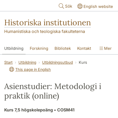
Hoppa till huvudinnehåll
Sök
English website
Historiska institutionen
Humanistiska och teologiska fakulteterna
Utbildning
Forskning
Bibliotek
Kontakt
Mer
Om institutionen
Start
Utbildning
Utbildningsutbud
Kurs
This page in English
Asienstudier: Metodologi i
praktik (online)
Kurs
7,5 högskolepoäng
• COSM41