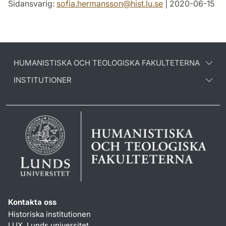
Sidansvarig:
sofia.hermansson
@
hist.lu
.
se
| 2020-06-15
HUMANISTISKA OCH TEOLOGISKA FAKULTETERNA
INSTITUTIONER
Kontakta oss
Historiska institutionen
LUX, Lunds universitet