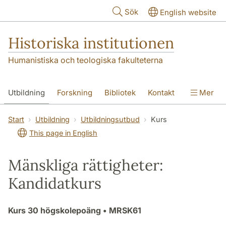
Hoppa till huvudinnehåll
Sök
English website
Historiska institutionen
Humanistiska och teologiska fakulteterna
Utbildning
Forskning
Bibliotek
Kontakt
Mer
Om institutionen
Start
Utbildning
Utbildningsutbud
Kurs
This page in English
Mänskliga rättigheter:
Kandidatkurs
Kurs
30 högskolepoäng
• MRSK61