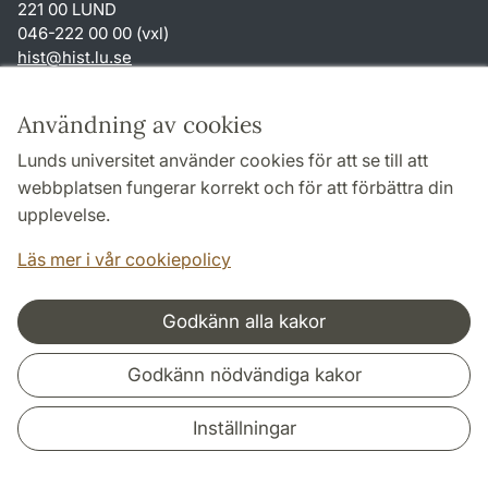
221 00 LUND
046-222 00 00 (vxl)
hist
@
hist.lu
.
se
Genvägar
Användning av cookies
Om webbplatsen och cookies
Lunds universitet använder cookies för att se till att
Behandling av personuppgifter
webbplatsen fungerar korrekt och för att förbättra din
Tillgänglighetsredogörelse
upplevelse.
TYPO3-login
Läs mer i vår cookiepolicy
Godkänn alla kakor
Samarbeten och nätverk
Godkänn nödvändiga kakor
Inställningar