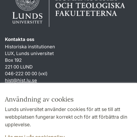
Kontakta oss
Historiska institutionen
LUX, Lunds universitet
Box 192
221 00 LUND
046-222 00 00 (vxl)
hist
@
hist.lu
.
se
Genvägar
Användning av cookies
Om webbplatsen och cookies
Lunds universitet använder cookies för att se till att
Behandling av personuppgifter
webbplatsen fungerar korrekt och för att förbättra din
Tillgänglighetsredogörelse
upplevelse.
TYPO3-login