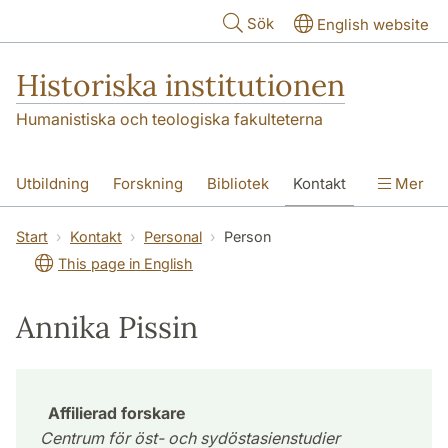
Hoppa till huvudinnehåll
Sök
English website
Historiska institutionen
Humanistiska och teologiska fakulteterna
Utbildning
Forskning
Bibliotek
Kontakt
Mer
Om institutionen
Start
Kontakt
Personal
Person
This page in English
Annika Pissin
Affilierad forskare
Centrum för öst- och sydöstasienstudier