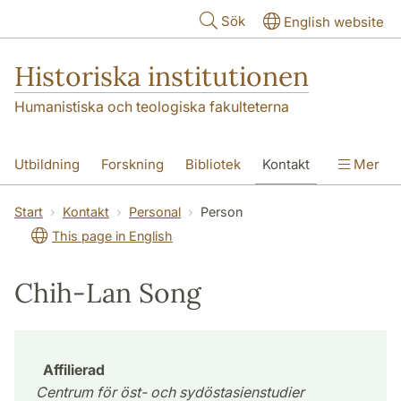
Hoppa till huvudinnehåll
Sök
English website
Historiska institutionen
Humanistiska och teologiska fakulteterna
Utbildning
Forskning
Bibliotek
Kontakt
Mer
Om institutionen
Start
Kontakt
Personal
Person
This page in English
Chih-Lan Song
Affilierad
Centrum för öst- och sydöstasienstudier