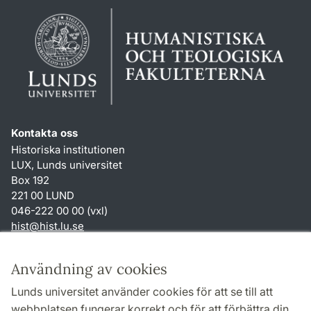
Kontakta oss
Historiska institutionen
LUX, Lunds universitet
Box 192
221 00 LUND
046-222 00 00 (vxl)
hist
@
hist.lu
.
se
Genvägar
Användning av cookies
Om webbplatsen och cookies
Lunds universitet använder cookies för att se till att
Behandling av personuppgifter
webbplatsen fungerar korrekt och för att förbättra din