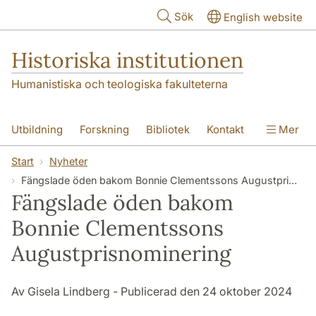
Hoppa till huvudinnehåll
Sök
English website
Historiska institutionen
Humanistiska och teologiska fakulteterna
Utbildning
Forskning
Bibliotek
Kontakt
Mer
Om institutionen
Start
Nyheter
Fängslade öden bakom Bonnie Clementssons Augustprisnominering
Fängslade öden bakom
Bonnie Clementssons
Augustprisnominering
Av Gisela Lindberg - Publicerad den 24 oktober 2024