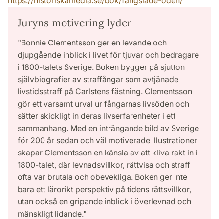
https://historiskamedia.se/bok/fangslade-oden/
Juryns motivering lyder
"Bonnie Clementsson ger en levande och
djupgående inblick i livet för tjuvar och bedragare
i 1800-talets Sverige. Boken bygger på sjutton
självbiografier av straffångar som avtjänade
livstidsstraff på Carlstens fästning. Clementsson
gör ett varsamt urval ur fångarnas livsöden och
sätter skickligt in deras livserfarenheter i ett
sammanhang. Med en inträngande bild av Sverige
för 200 år sedan och väl motiverade illustrationer
skapar Clementsson en känsla av att kliva rakt in i
1800-talet, där levnadsvillkor, rättvisa och straff
ofta var brutala och obevekliga. Boken ger inte
bara ett lärorikt perspektiv på tidens rättsvillkor,
utan också en gripande inblick i överlevnad och
mänskligt lidande."