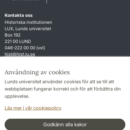
Kontakta oss
Historiska institutionen
LUX, Lunds universitet
Box 192
221 00 LUND
046-222 00 00 (vxl)
hist
@
hist.lu
.
se
Genvägar
Användning av cookies
Om webbplatsen och cookies
Lunds universitet använder cookies för att se till att
Behandling av personuppgifter
webbplatsen fungerar korrekt och för att förbättra din
Tillgänglighetsredogörelse
upplevelse.
TYPO3-login
Läs mer i vår cookiepolicy
Godkänn alla kakor