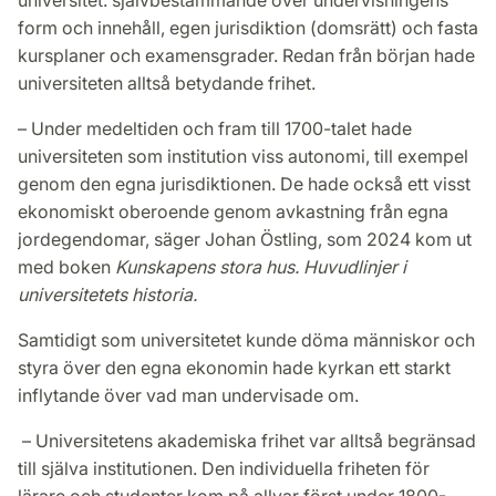
form och innehåll, egen jurisdiktion (domsrätt) och fasta
kursplaner och examensgrader. Redan från början hade
universiteten alltså betydande frihet.
– Under medeltiden och fram till 1700-talet hade
universiteten som institution viss autonomi, till exempel
genom den egna jurisdiktionen. De hade också ett visst
ekonomiskt oberoende genom avkastning från egna
jordegendomar, säger Johan Östling, som 2024 kom ut
med boken
Kunskapens stora hus. Huvudlinjer i
universitetets historia.
Samtidigt som universitetet kunde döma människor och
styra över den egna ekonomin hade kyrkan ett starkt
inflytande över vad man undervisade om.
– Universitetens akademiska frihet var alltså begränsad
till själva institutionen. Den individuella friheten för
lärare och studenter kom på allvar först under 1800-