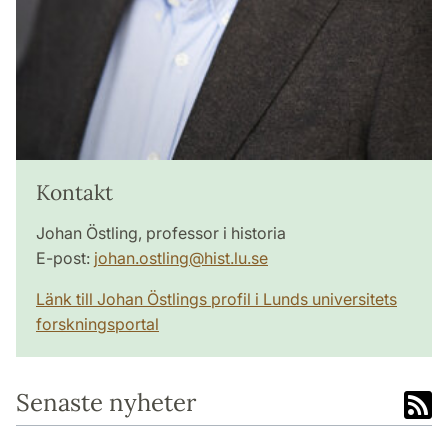
Kontakt
Johan Östling, professor i historia
E-post:
johan.ostling
@
hist.lu
.
se
Länk till Johan Östlings profil i Lunds universitets
forskningsportal
Senaste nyheter