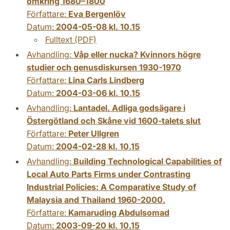
omkring 1680–1800
Författare:
Eva Bergenlöv
Datum:
2004-05-08 kl. 10.15
Fulltext (PDF)
Avhandling:
Våp eller nucka? Kvinnors högre
studier och genusdiskursen 1930-1970
Författare:
Lina Carls Lindberg
Datum:
2004-03-06 kl. 10.15
Avhandling:
Lantadel. Adliga godsägare i
Östergötland och Skåne vid 1600-talets slut
Författare:
Peter Ullgren
Datum:
2004-02-28 kl. 10.15
Avhandling:
Building Technological Capabilities of
Local Auto Parts Firms under Contrasting
Industrial Policies: A Comparative Study of
Malaysia and Thailand 1960-2000.
Författare:
Kamaruding Abdulsomad
Datum:
2003-09-20 kl. 10.15