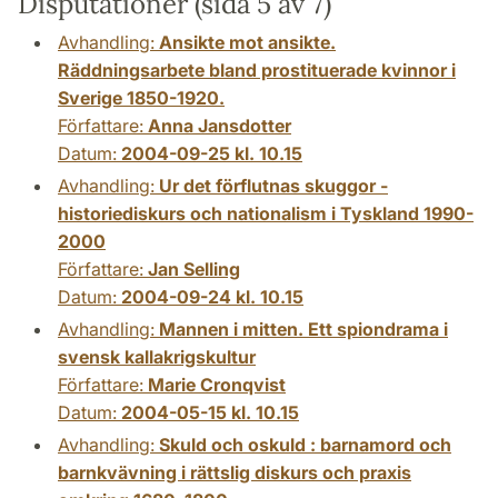
Disputationer (sida 5 av 7)
Avhandling:
Ansikte mot ansikte.
Räddningsarbete bland prostituerade kvinnor i
Sverige 1850-1920.
Författare:
Anna Jansdotter
Datum:
2004-09-25 kl. 10.15
Avhandling:
Ur det förflutnas skuggor -
historiediskurs och nationalism i Tyskland 1990-
2000
Författare:
Jan Selling
Datum:
2004-09-24 kl. 10.15
Avhandling:
Mannen i mitten. Ett spiondrama i
svensk kallakrigskultur
Författare:
Marie Cronqvist
Datum:
2004-05-15 kl. 10.15
Avhandling:
Skuld och oskuld : barnamord och
barnkvävning i rättslig diskurs och praxis