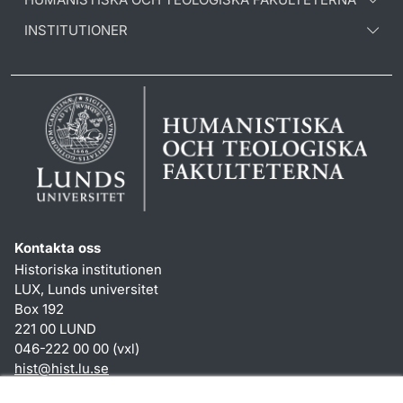
INSTITUTIONER
Kontakta oss
Historiska institutionen
LUX, Lunds universitet
Box 192
221 00 LUND
046-222 00 00 (vxl)
hist
@
hist.lu
.
se