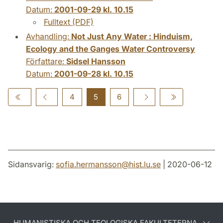
Datum:
2001-09-29 kl. 10.15
Fulltext (PDF)
Avhandling:
Not Just Any Water : Hinduism,
Ecology and the Ganges Water Controversy
Författare:
Sidsel Hansson
Datum:
2001-09-28 kl. 10.15
4
5
6
Sidansvarig:
sofia.hermansson
@
hist.lu
.
se
| 2020-06-12
HUMANISTISKA OCH TEOLOGISKA FAKULTETERNA