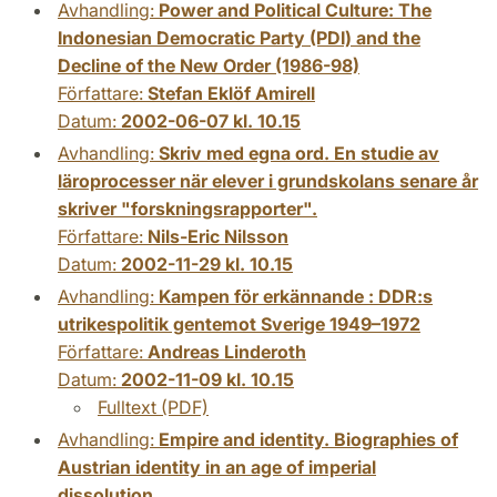
Avhandling:
Power and Political Culture: The
Indonesian Democratic Party (PDI) and the
Decline of the New Order (1986-98)
Författare:
Stefan Eklöf Amirell
Datum:
2002-06-07 kl. 10.15
Avhandling:
Skriv med egna ord. En studie av
läroprocesser när elever i grundskolans senare år
skriver "forskningsrapporter".
Författare:
Nils-Eric Nilsson
Datum:
2002-11-29 kl. 10.15
Avhandling:
Kampen för erkännande : DDR:s
utrikespolitik gentemot Sverige 1949–1972
Författare:
Andreas Linderoth
Datum:
2002-11-09 kl. 10.15
Fulltext (PDF)
Avhandling:
Empire and identity. Biographies of
Austrian identity in an age of imperial
dissolution.