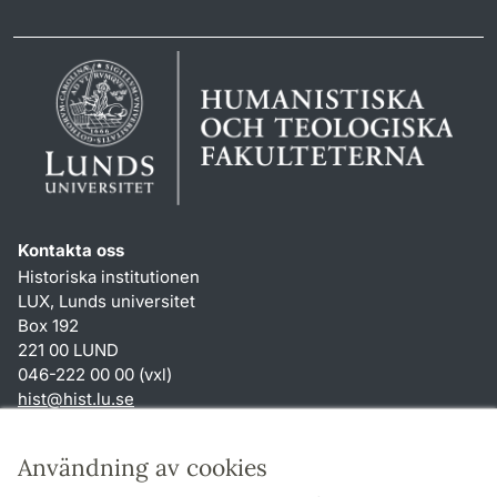
Kontakta oss
Historiska institutionen
LUX, Lunds universitet
Box 192
221 00 LUND
046-222 00 00 (vxl)
hist
@
hist.lu
.
se
Genvägar
Användning av cookies
Om webbplatsen och cookies