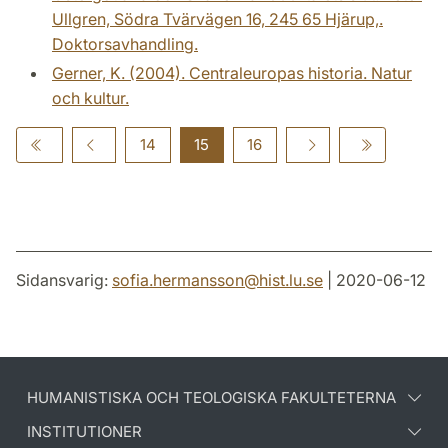
Ullgren, Södra Tvärvägen 16, 245 65 Hjärup,.
Doktorsavhandling.
Gerner, K. (2004). Centraleuropas historia. Natur
och kultur.
14
15
16
Sidansvarig:
sofia.hermansson
@
hist.lu
.
se
| 2020-06-12
HUMANISTISKA OCH TEOLOGISKA FAKULTETERNA
INSTITUTIONER