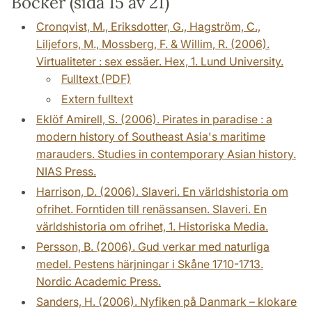
Böcker (sida 15 av 21)
Cronqvist, M., Eriksdotter, G., Hagström, C.,
Liljefors, M., Mossberg, F. & Willim, R. (2006).
Virtualiteter : sex essäer. Hex, 1. Lund University.
Fulltext (PDF)
Extern fulltext
Eklöf Amirell, S. (2006). Pirates in paradise : a
modern history of Southeast Asia's maritime
marauders. Studies in contemporary Asian history.
NIAS Press.
Harrison, D. (2006). Slaveri. En världshistoria om
ofrihet. Forntiden till renässansen. Slaveri. En
världshistoria om ofrihet, 1. Historiska Media.
Persson, B. (2006). Gud verkar med naturliga
medel. Pestens härjningar i Skåne 1710-1713.
Nordic Academic Press.
Sanders, H. (2006). Nyfiken på Danmark – klokare