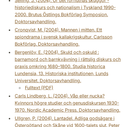
Selling, J. (2004). Ur det förflutnas skuggor -
historiediskurs och nationalism i Tyskland 1990-
2000. Brutus Östlings Bokförlag Symposion.
Doktorsavhandling.
Cronqvist, M. (2004). Mannen i mitten. Ett
spiondrama i svensk kallakrigskultur. Carlsson
Bokförlag. Doktorsavhandling.
Bergenlöv, E. (2004). Skuld och oskuld :
barnamord och barnkvävning i rättslig diskurs och
praxis omkring 1680–1800. Studia historica
Lundensia, 13. Historiska institutionen, Lunds
Universitet. Doktorsavhandling.
Fulltext (PDF)
Carls Lindberg, L. (2004). Våp eller nucka?
Kvinnors högre studier och genusdiskursen 1930-
1970. Nordic Academic Press. Doktorsavhandling.
Ullgren, P. (2004). Lantadel. Adliga godsägare i
Östergötland och Skåne vid 1600-talets slut. Peter