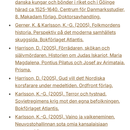
danska kungar och bönder i riket och i Göinge
härad ca 1525-1640. Centrum för Danmarksstudier,
8. Makadam förlag. Doktorsavhandling.
Gerner, K. & Karlsson, K.-G. (2005). Folkmordens
historia. Perspektiv på det moderna samhällets
skuggsida. Bokförlaget Atlantis.
Harrison, D. (2005). Förrädaren, skökan och
självmördaren. Historien om Judas Iskariot, Maria
Magdalena, Pontius Pilatus och Josef av Arimataia.
Prisma.
Harrison, D. (2005). Gud vill det! Nordiska
korsfarare under medeltiden. Ordfront förlag.
Karlsson, K.-G. (2005). Terror och tystnad.
Sovjetregimens krig mot den egna befolkningen.
Bokförlaget Atlantis.
Karlsson, K.-G. (2005). Vaino ja vaikeneminen.
Neuvostohallinnan sota omia kansalaisiaan