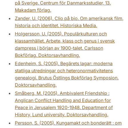
på Sverige. Centrum för Danmarksstudier, 13.
Makadam förlag.
Zander, U. (2006). Clio på bio. Om amerikansk film,
historia och identitet. Historiska Media.
Holgersson, U. (2005). Populärkulturen och
klassamhället. Arbete, klass och genus i svensk
dampress i början av 1900-talet. Carlsson
Bokförlag. Doktorsavhandling.
Edenheim, S. (2005). Begärets lagar: moderna
statliga utredningar och heteronormativitetens
genealogi. Brutus Östlings Bokförlag Symposion.
Doktorsavhandling.
Småberg, M. (2005). Ambivalent Friendship :
Anglican Conflict Handling and Education for
Peace in Jerusalem 1920-1948. Department of
History, Lund university. Doktorsavhandling.
Persson, S. (2005). Kungamakt och bonderätt : om