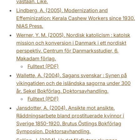
vastaan. Like.
Lindberg, A. (2005). Modernization and
Effeminization: Kerala Cashew Workers since 1930.
NIAS Press.
Werner, Y. M. (2005). Nordisk katolicism : katolsk
mission och konversion i Danmark i ett nordiskt
perspektiv. Centrum för Danmarksstudier, 6.
Makadam förlag.
Fulltext (PDF)
Wallette, A. (2004). Sagans svenskar : Synen på
vikingatiden och de isländska sagorna under 300
år. Sekel Bokförlag. Doktorsavhandling.
Fulltext (PDF)
Jansdotter, A. (2004). Ansikte mot ansikte.
Räddningsarbete bland prostituerade kvinnor i
Sverige 1850-1920. Brutus Östlings Bokförlag
Symposion. Doktorsavhandling.