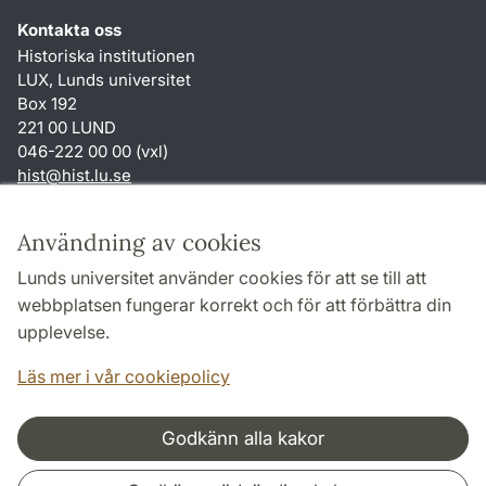
Kontakta oss
Historiska institutionen
LUX, Lunds universitet
Box 192
221 00 LUND
046-222 00 00 (vxl)
hist
@
hist.lu
.
se
Genvägar
Användning av cookies
Om webbplatsen och cookies
Lunds universitet använder cookies för att se till att
Behandling av personuppgifter
webbplatsen fungerar korrekt och för att förbättra din
Tillgänglighetsredogörelse
upplevelse.
TYPO3-login
Läs mer i vår cookiepolicy
Godkänn alla kakor
Samarbeten och nätverk