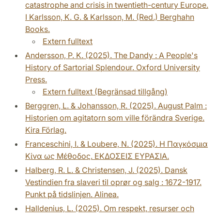
catastrophe and crisis in twentieth-century Europe.
I Karlsson, K. G. & Karlsson, M. (Red.) Berghahn
Books.
Extern fulltext
Andersson, P. K. (2025). The Dandy : A People's
History of Sartorial Splendour. Oxford University
Press.
Extern fulltext (Begränsad tillgång)
Berggren, L. & Johansson, R. (2025). August Palm :
Historien om agitatorn som ville förändra Sverige.
Kira Förlag.
Franceschini, I. & Loubere, N. (2025). Η Παγκόσμια
Κίνα ως Μέθοδος. ΕΚΔΟΣΕΙΣ ΕΥΡΑΣΙΑ.
Halberg, R. L. & Christensen, J. (2025). Dansk
Vestindien fra slaveri til oprør og salg : 1672-1917.
Punkt på tidslinjen. Alinea.
Halldenius, L. (2025). Om respekt, resurser och