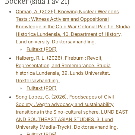
Böcker (sida 1 av 21)
Öhman, A. (2026). Knowing Nuclear Weapons
Tests : Witness Activism and Oppositional
Knowledge in the Cold War Colonial Pacific. Studia
Historica Lundensia, 40. Department of History,
Lund university. Doktorsavhandling.
Fulltext (PDF)
Halberg, R. L. (2026). Fireburn : Revolt,
Representation, and Remembrance. Studia
historica Lundensia, 39. Lunds Universitet.
Doktorsavhandling.
Fulltext (PDF)
Song Lopez, G. (2026). Foodscapes of Civil
Society : Veg*n advocacy and sustainability
transitions in the Sino-cultural sphere. LUND EAST
AND SOUTHEAST ASIAN STUDIES, 3. Lund
University (Media-Tryck). Doktorsavhandling.
Fulltext (PDF)