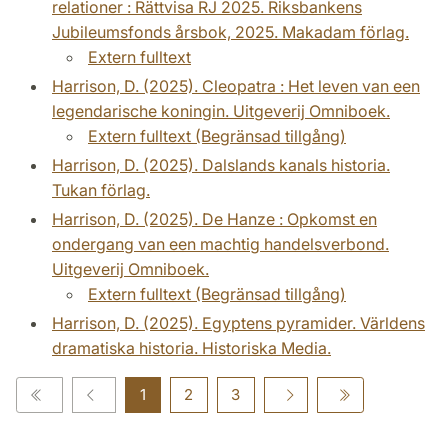
relationer : Rättvisa RJ 2025. Riksbankens
Jubileumsfonds årsbok, 2025. Makadam förlag.
Extern fulltext
Harrison, D. (2025). Cleopatra : Het leven van een
legendarische koningin. Uitgeverij Omniboek.
Extern fulltext (Begränsad tillgång)
Harrison, D. (2025). Dalslands kanals historia.
Tukan förlag.
Harrison, D. (2025). De Hanze : Opkomst en
ondergang van een machtig handelsverbond.
Uitgeverij Omniboek.
Extern fulltext (Begränsad tillgång)
Harrison, D. (2025). Egyptens pyramider. Världens
dramatiska historia. Historiska Media.
1
2
3