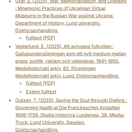
Graf, S. (2025). War, Memorialisation, and Digitality
: Mnemonic Practices of Ukrainian Virtual
Museums in the Russian War against Ukraine.
Department of History, Lund university.
Doktorsavhandling.
Fulltext (PDF)
Vesterlund, E. (2025). Att avlyssna folkviljan :
Gallupundersökningen som ett nytt medium mellan
press, politik, reklam och vetenskap, 1941–1955.
Mediehistoriskt arkiv, 62. Föreningen
Mediehistoriskt arkiv, Lund. Doktorsavhandling.
Fulltext (PDF)
Extern fulltext
Outzen, T. (2025). Saving the Soul through Dieting :
Governing health at Die Franckeschen Anstalten
1698-1759. Studia Historica Lundensia, 38. Media-
Tryck, Lund University, Sweden.
Doktorsavhandling.