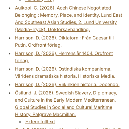
Auikool, C. (2026). Aceh Chinese Negotiated
Belonging : Memory, Place, and Identity. Lund East
And Southeast Asian Studies, 2. Lund University
(Media-Tryck). Doktorsavhandling.
Harrison, D. (2026). Diktatorn : Från Caesar till
Putin. Ordfront förlag.
Harrison, D. (2026). Herrens år 1404. Ordfront
förlag.
Harrison, D. (2026). Ostindiska kompanierna.
Världens dramatiska historia. Historiska Media.
Harrison, D. (2026). Viikinkien historia. Docendo.
Östlund, J. (2026). Swedish Slavery, Diplomacy,
and Culture in the Early Modern Mediterranean.
Global Studies in Social and Cultural Maritime
History. Palgrave Macmillan.
Extern fulltext