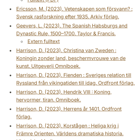
Ericsson, M. (2023). Vetenskapen som försvann? :
Svensk rasforskning efter 1935. Arkiv förlag.
Geevers, L. (2023). The Spanish Habsburgs and
Dynastic Rule, 1500–1700. Taylor & Francis.
Extern fulltext
Harrison, D. (2023). Christina van Zweden :
Koningin zonder land, beschermvrouwe van de
kunst. Uitgeverij Omniboek.
Harrison, D. (2023). Fienden : Sveriges relation till
Ryssland från vikingatiden till idag. Ordfront förlag.
Harrison, D. (2023). Hendrik VIII : Koning,
hervormer, tiran. Omniboek.
Harrison, D. (2023). Herrens år 1401. Ordfront
förlag.
Harrison, D. (2023). Korstågen : Heliga krig i
Främre Orienten. Världens dramatiska historia.