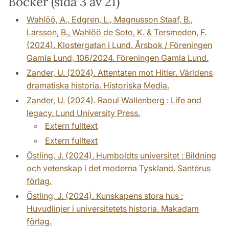
Böcker (sida 3 av 21)
Wahlöö, A., Edgren, L., Magnusson Staaf, B.,
Larsson, B., Wahlöö de Soto, K. & Tersmeden, F.
(2024). Klostergatan i Lund. Årsbok / Föreningen
Gamla Lund, 106/2024. Föreningen Gamla Lund.
Zander, U. (2024). Attentaten mot Hitler. Världens
dramatiska historia. Historiska Media.
Zander, U. (2024). Raoul Wallenberg : Life and
legacy. Lund University Press.
Extern fulltext
Extern fulltext
Östling, J. (2024). Humboldts universitet : Bildning
och vetenskap i det moderna Tyskland. Santérus
förlag.
Östling, J. (2024). Kunskapens stora hus :
Huvudlinjer i universitetets historia. Makadam
förlag.