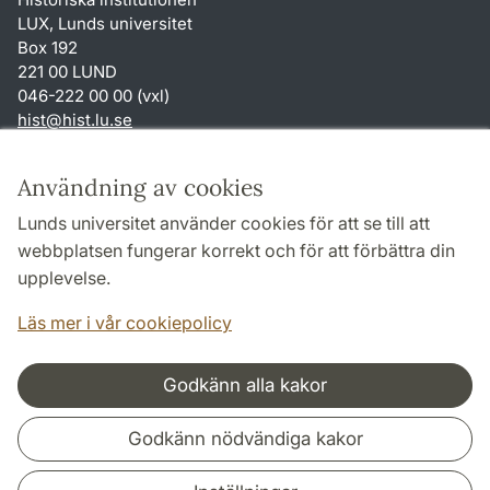
LUX, Lunds universitet
Box 192
221 00 LUND
046-222 00 00 (vxl)
hist
@
hist.lu
.
se
Genvägar
Användning av cookies
Om webbplatsen och cookies
Lunds universitet använder cookies för att se till att
Behandling av personuppgifter
webbplatsen fungerar korrekt och för att förbättra din
Tillgänglighetsredogörelse
upplevelse.
TYPO3-login
Läs mer i vår cookiepolicy
Godkänn alla kakor
Samarbeten och nätverk
Godkänn nödvändiga kakor