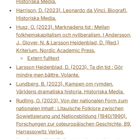
Historiska Media.
Harrison, D. (2023). Leonardo da Vinci. Biografi.
Historiska Media.
Husz, O. (2023). Marknadens tid : Mellan
folkhemskapitalism och nyliberalism. I Andersson,
J., Glover, N. & Larsson Heidenblad, D. (Red.)
Kriterium. Nordic Academic Press.
Extern fulltext
Larsson Heidenblad, D. (2023). Ta din tid : Gör
mindre men bättre. Volante.
Lundberg, B. (2023). Kampen om rymden.
Världens dramatiska historia. Historiska Media.
Rudling, O. (2023). Von der nationalen Form zum
nationalen Inhalt : Litauische Folklore zwischen
Sowjetisierung und Nationsbildung (1940/1990).
Forschungen zur osteuropäischen Geschichte, 89.
Harrassowitz Verlag.