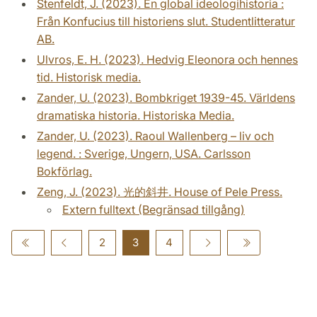
Stenfeldt, J. (2023). En global ideologihistoria :
Från Konfucius till historiens slut. Studentlitteratur
AB.
Ulvros, E. H. (2023). Hedvig Eleonora och hennes
tid. Historisk media.
Zander, U. (2023). Bombkriget 1939-45. Världens
dramatiska historia. Historiska Media.
Zander, U. (2023). Raoul Wallenberg – liv och
legend. : Sverige, Ungern, USA. Carlsson
Bokförlag.
Zeng, J. (2023). 光的斜井. House of Pele Press.
Extern fulltext (Begränsad tillgång)
2
3
4