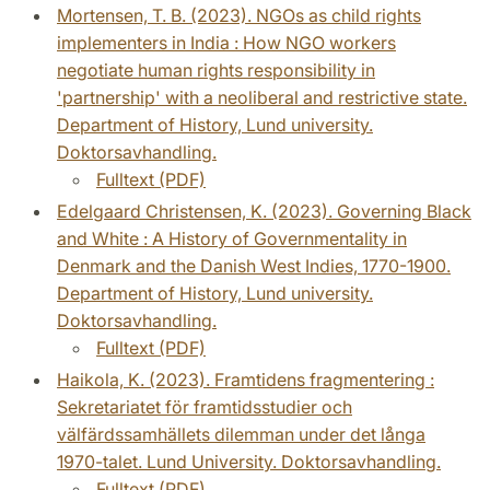
Mortensen, T. B. (2023). NGOs as child rights
implementers in India : How NGO workers
negotiate human rights responsibility in
'partnership' with a neoliberal and restrictive state.
Department of History, Lund university.
Doktorsavhandling.
Fulltext (PDF)
Edelgaard Christensen, K. (2023). Governing Black
and White : A History of Governmentality in
Denmark and the Danish West Indies, 1770-1900.
Department of History, Lund university.
Doktorsavhandling.
Fulltext (PDF)
Haikola, K. (2023). Framtidens fragmentering :
Sekretariatet för framtidsstudier och
välfärdssamhällets dilemman under det långa
1970-talet. Lund University. Doktorsavhandling.
Fulltext (PDF)