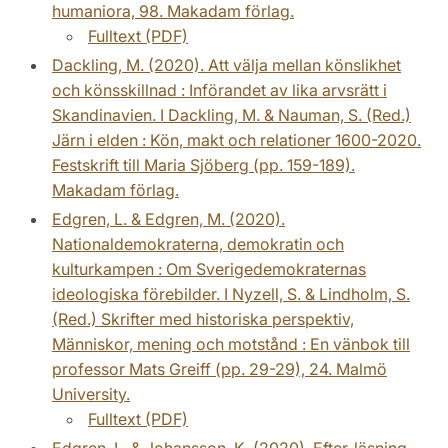
humaniora, 98. Makadam förlag.
Fulltext (PDF)
Dackling, M. (2020). Att välja mellan könslikhet
och könsskillnad : Införandet av lika arvsrätt i
Skandinavien. I Dackling, M. & Nauman, S. (Red.)
Järn i elden : Kön, makt och relationer 1600-2020.
Festskrift till Maria Sjöberg (pp. 159-189).
Makadam förlag.
Edgren, L. & Edgren, M. (2020).
Nationaldemokraterna, demokratin och
kulturkampen : Om Sverigedemokraternas
ideologiska förebilder. I Nyzell, S. & Lindholm, S.
(Red.) Skrifter med historiska perspektiv,
Människor, mening och motstånd : En vänbok till
professor Mats Greiff (pp. 29-29), 24. Malmö
University.
Fulltext (PDF)
Edgren, L. & Johansson, K. (2020). Efter-läsning