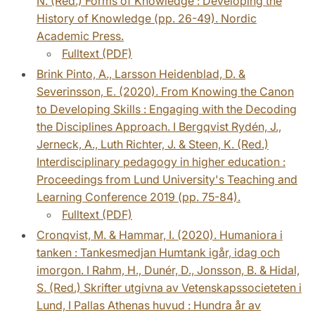
N. (Red.) Forms of Knowledge : Developing the
History of Knowledge (pp. 26-49). Nordic
Academic Press.
Fulltext (PDF)
Brink Pinto, A., Larsson Heidenblad, D. &
Severinsson, E. (2020). From Knowing the Canon
to Developing Skills : Engaging with the Decoding
the Disciplines Approach. I Bergqvist Rydén, J.,
Jerneck, A., Luth Richter, J. & Steen, K. (Red.)
Interdisciplinary pedagogy in higher education :
Proceedings from Lund University's Teaching and
Learning Conference 2019 (pp. 75-84).
Fulltext (PDF)
Cronqvist, M. & Hammar, I. (2020). Humaniora i
tanken : Tankesmedjan Humtank igår, idag och
imorgon. I Rahm, H., Dunér, D., Jonsson, B. & Hidal,
S. (Red.) Skrifter utgivna av Vetenskapssocieteten i
Lund, I Pallas Athenas huvud : Hundra år av