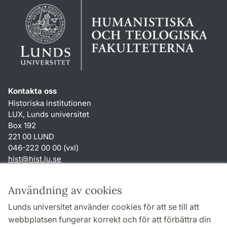
Kontakta oss
Historiska institutionen
LUX, Lunds universitet
Box 192
221 00 LUND
046-222 00 00 (vxl)
hist
@
hist.lu
.
se
Genvägar
Användning av cookies
Om webbplatsen och cookies
Lunds universitet använder cookies för att se till att
Behandling av personuppgifter
webbplatsen fungerar korrekt och för att förbättra din