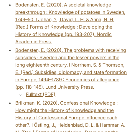
Bodensten, E. (2020). A societal knowledge
breakthrough : Knowledge of potatoes in Sweden,
1749–50. I Johan, ?., David, L. H. & Anna, N. H.
(Red.) Forms of Knowledge : Developing the
History of Knowledge (pp. 193-207). Nordic
Academic Press.
Bodensten, E. (2020). The problems with receiving
subsidies : Sweden and the lesser powers in the
long eighteenth century. I Norrhem, S. & Thomson,
E. (Red.) Subsidies, diplomacy, and state formation
in Europe, 1494–1789 : Economies of allegiance
(pp. 118-145). Lund University Press.
Fulltext (PDF)
Brilkman, K. (2020). Confessional Knowledge :
How might the History of Knowledge and the
History of Confessional Europe influence each
other?. I Östling, J., Heidenblad, D. L. & Hammar, A.