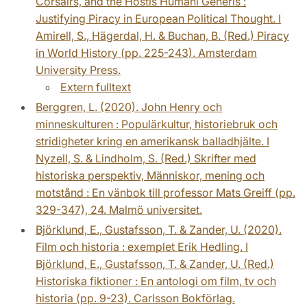
Corsairs, and the Hostis Humani Generis :
Justifying Piracy in European Political Thought. I
Amirell, S., Hägerdal, H. & Buchan, B. (Red.) Piracy
in World History (pp. 225-243). Amsterdam
University Press.
Extern fulltext
Berggren, L. (2020). John Henry och
minneskulturen : Populärkultur, historiebruk och
stridigheter kring en amerikansk balladhjälte. I
Nyzell, S. & Lindholm, S. (Red.) Skrifter med
historiska perspektiv, Människor, mening och
motstånd : En vänbok till professor Mats Greiff (pp.
329-347), 24. Malmö universitet.
Björklund, E., Gustafsson, T. & Zander, U. (2020).
Film och historia : exemplet Erik Hedling. I
Björklund, E., Gustafsson, T. & Zander, U. (Red.)
Historiska fiktioner : En antologi om film, tv och
historia (pp. 9-23). Carlsson Bokförlag.