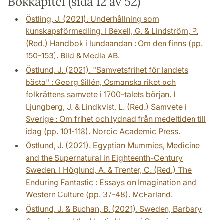
Bokkapitel (sida 12 av 52)
Östling, J. (2021). Underhållning som
kunskapsförmedling. I Bexell, G. & Lindström, P.
(Red.) Handbok i lundaandan : Om den finns (pp.
150-153). Bild & Media AB.
Östlund, J. (2021). "Samvetsfrihet för landets
bästa" : Georg Sillén, Osmanska riket och
folkrättens samvete i 1700-talets början. I
Ljungberg, J. & Lindkvist, L. (Red.) Samvete i
Sverige : Om frihet och lydnad från medeltiden till
idag (pp. 101-118). Nordic Academic Press.
Östlund, J. (2021). Egyptian Mummies, Medicine
and the Supernatural in Eighteenth-Century
Sweden. I Höglund, A. & Trenter, C. (Red.) The
Enduring Fantastic : Essays on Imagination and
Western Culture (pp. 37-48). McFarland.
Östlund, J. & Buchan, B. (2021). Sweden, Barbary