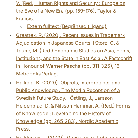
V. (Red.) Human Rights and Security : Europe on
the Eve of a New Era (pp. 159-176). Taylor &
Francis.
Extern fulltext (Begränsad tillgång)
Greatrex, R. (2020). Recent Issues in Trademark
Adjudication in Japanese Courts. I Storz, C. &
Taube, M. (Red.) Economic Studies on Asia, Firms,
Institutions, and the State in East Asia : A Festschrift
in Honour of Werner Pascha (pp. 311-326), 16.
Metropolis Verlag.
Haikola, K. (2020). Objects, Interpretants, and
Public Knowledge : The Media Reception of a
Swedish Future Study. I Östling, J., Larsson
Heidenblad, D. & Nilsson Hammar, A. (Red.) Forms
of Knowledge : Developing the History of
Knowledge (pp. 265-283). Nordic Academic
Press.
Halldenius, L. (2020). Mänskliga rättigheter som