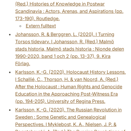
(Red.) Histories of Knowledge in Postwar
Scandinavia : Actors, Arenas, and Aspirations (pp.
173-190). Routledge.
Extern fulltext
Johansson, R. & Berggren, L. (2020). I Turning
Torsos tidevarv. I Johansson, R. (Red.) Malmö
stads historia, Malmö stads historia : Nionde delen
1990-2020, band 1 och 2 (pp. 13-37), 9. Kira
Förlag.
Karlsson, K.-G. (2020). Holocaust History Lessons.
I Schallié, C., Thorson, H. & van Noord, A. (Red.)
After the Holocaust : Human Rights and Genocide
Education in the Approaching Post-Witness Era
(pp. 194-205). University of Regina Press.
Karlsson, K.-G. (2020). The Russian Revolution in
Sweden : Some Genetic and Genealogical
Perspectives. I Myklebost, K. A., Nielsen, J. P. &