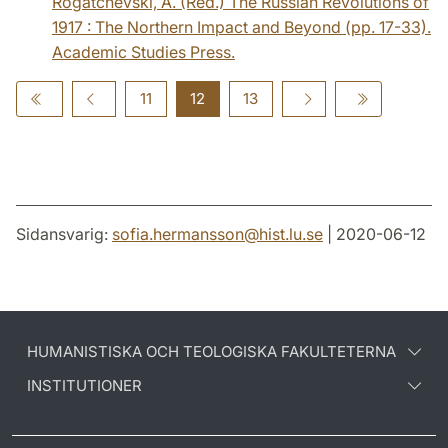
Rogatchevski, A. (Red.) The Russian Revolutions of
1917 : The Northern Impact and Beyond (pp. 17-33).
Academic Studies Press.
11
12
13
Sidansvarig:
sofia.hermansson
@
hist.lu
.
se
| 2020-06-12
HUMANISTISKA OCH TEOLOGISKA FAKULTETERNA
INSTITUTIONER