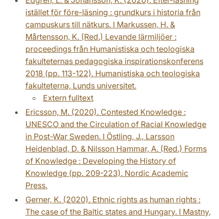
istället för före-läsning : grundkurs i historia från
campuskurs till nätkurs. I Markussen, H. &
Mårtensson, K. (Red.) Levande lärmiljöer :
proceedings från Humanistiska och teologiska
fakulteternas pedagogiska inspirationskonferens
2018 (pp. 113-122). Humanistiska och teologiska
fakulteterna, Lunds universitet.
Extern fulltext
Ericsson, M. (2020). Contested Knowledge :
UNESCO and the Circulation of Racial Knowledge
in Post-War Sweden. I Östling, J., Larsson
Heidenblad, D. & Nilsson Hammar, A. (Red.) Forms
of Knowledge : Developing the History of
Knowledge (pp. 209-223). Nordic Academic
Press.
Gerner, K. (2020). Ethnic rights as human rights :
The case of the Baltic states and Hungary. I Mastny,