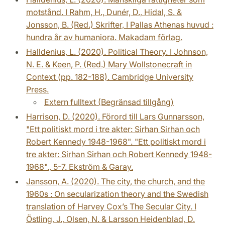
motstånd. I Rahm, H., Dunér, D., Hidal, S. &
Jonsson, B. (Red.) Skrifter, I Pallas Athenas huvud :
hundra år av humaniora. Makadam förlag.
Halldenius, L. (2020). Political Theory. I Johnson,
N. E. & Keen, P. (Red.) Mary Wollstonecraft in
Context (pp. 182-188). Cambridge University
Press.
Extern fulltext (Begränsad tillgång)
Harrison, D. (2020). Förord till Lars Gunnarsson,
"Ett politiskt mord i tre akter: Sirhan Sirhan och
Robert Kennedy 1948-1968". "Ett politiskt mord i
tre akter: Sirhan Sirhan och Robert Kennedy 1948-
1968"., 5-7. Ekström & Garay.
Jansson, A. (2020). The city, the church, and the
1960s : On secularization theory and the Swedish
translation of Harvey Cox’s The Secular City. I
Östling, J., Olsen, N. & Larsson Heidenblad, D.