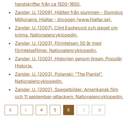
handskrifter från ca 1500-1850.
Zander, U. (2009). Hjälten från slummen - Slumdog
Millionaire. Hjaltar - bloggen (www.hjaltar.se).
Zander, U. (2007). Clint Eastwood och slaget om
Iojima. Nationalencyklopedin.
Zander, U. (2003). Förintelsen: 50 år med
förintelsefilmer. Nationalencyklopedin.
Zander, U. (2003). Historien genom linsen. Populär
Historia.
Zander, U. (2003). Polanski: ”The Pianist”.
Nationalencyklopedin.
Zander, U. (2002). Spegelbilder: Amerikansk film
och 11 september-attackern. Nationalencyklopedin.
4
5
6