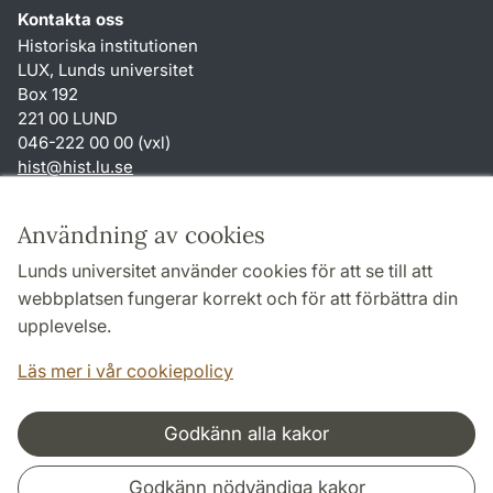
Kontakta oss
Historiska institutionen
LUX, Lunds universitet
Box 192
221 00 LUND
046-222 00 00 (vxl)
hist
@
hist.lu
.
se
Genvägar
Användning av cookies
Om webbplatsen och cookies
Lunds universitet använder cookies för att se till att
Behandling av personuppgifter
webbplatsen fungerar korrekt och för att förbättra din
Tillgänglighetsredogörelse
upplevelse.
TYPO3-login
Läs mer i vår cookiepolicy
Godkänn alla kakor
Samarbeten och nätverk
Godkänn nödvändiga kakor