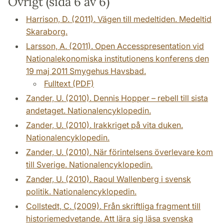
Övrigt (sida 6 av 6)
Harrison, D. (2011). Vägen till medeltiden. Medeltid
Skaraborg.
Larsson, A. (2011). Open Accesspresentation vid
Nationalekonomiska institutionens konferens den
19 maj 2011 Smygehus Havsbad.
Fulltext (PDF)
Zander, U. (2010). Dennis Hopper – rebell till sista
andetaget. Nationalencyklopedin.
Zander, U. (2010). Irakkriget på vita duken.
Nationalencyklopedin.
Zander, U. (2010). När förintelsens överlevare kom
till Sverige. Nationalencyklopedin.
Zander, U. (2010). Raoul Wallenberg i svensk
politik. Nationalencyklopedin.
Collstedt, C. (2009). Från skriftliga fragment till
historiemedvetande. Att lära sig läsa svenska