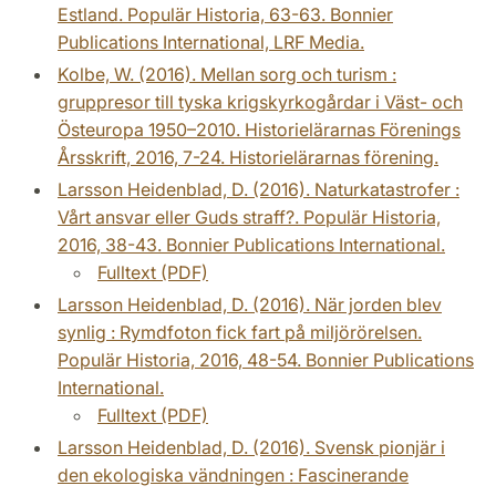
Estland. Populär Historia, 63-63. Bonnier
Publications International, LRF Media.
Kolbe, W. (2016). Mellan sorg och turism :
gruppresor till tyska krigskyrkogårdar i Väst- och
Östeuropa 1950–2010. Historielärarnas Förenings
Årsskrift, 2016, 7-24. Historielärarnas förening.
Larsson Heidenblad, D. (2016). Naturkatastrofer :
Vårt ansvar eller Guds straff?. Populär Historia,
2016, 38-43. Bonnier Publications International.
Fulltext (PDF)
Larsson Heidenblad, D. (2016). När jorden blev
synlig : Rymdfoton fick fart på miljörörelsen.
Populär Historia, 2016, 48-54. Bonnier Publications
International.
Fulltext (PDF)
Larsson Heidenblad, D. (2016). Svensk pionjär i
den ekologiska vändningen : Fascinerande