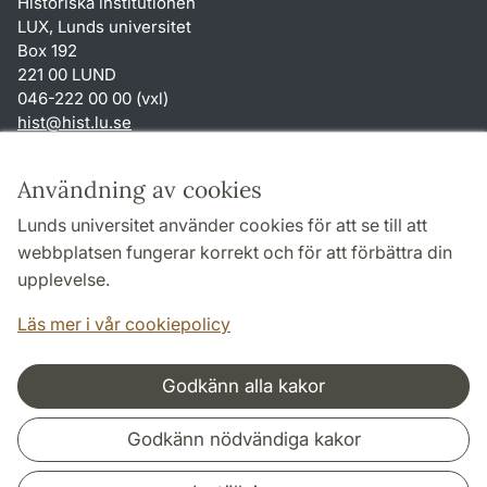
Historiska institutionen
LUX, Lunds universitet
Box 192
221 00 LUND
046-222 00 00 (vxl)
hist
@
hist.lu
.
se
Genvägar
Användning av cookies
Om webbplatsen och cookies
Lunds universitet använder cookies för att se till att
Behandling av personuppgifter
webbplatsen fungerar korrekt och för att förbättra din
Tillgänglighetsredogörelse
upplevelse.
TYPO3-login
Läs mer i vår cookiepolicy
Godkänn alla kakor
Samarbeten och nätverk
Godkänn nödvändiga kakor