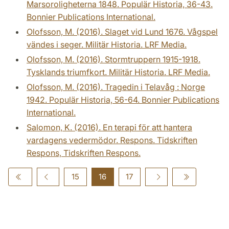
Marsoroligheterna 1848. Populär Historia, 36-43.
Bonnier Publications International.
Olofsson, M. (2016). Slaget vid Lund 1676. Vågspel
vändes i seger. Militär Historia. LRF Media.
Olofsson, M. (2016). Stormtruppern 1915-1918.
Tysklands triumfkort. Militär Historia. LRF Media.
Olofsson, M. (2016). Tragedin i Telavåg : Norge
1942. Populär Historia, 56-64. Bonnier Publications
International.
Salomon, K. (2016). En terapi för att hantera
vardagens vedermödor. Respons. Tidskriften
Respons, Tidskriften Respons.
15
16
17