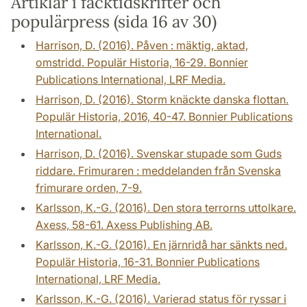
Artiklar i facktidskrifter och
populärpress (sida 16 av 30)
Harrison, D. (2016). Påven : mäktig, aktad,
omstridd. Populär Historia, 16-29. Bonnier
Publications International, LRF Media.
Harrison, D. (2016). Storm knäckte danska flottan.
Populär Historia, 2016, 40-47. Bonnier Publications
International.
Harrison, D. (2016). Svenskar stupade som Guds
riddare. Frimuraren : meddelanden från Svenska
frimurare orden, 7-9.
Karlsson, K.-G. (2016). Den stora terrorns uttolkare.
Axess, 58-61. Axess Publishing AB.
Karlsson, K.-G. (2016). En järnridå har sänkts ned.
Populär Historia, 16-31. Bonnier Publications
International, LRF Media.
Karlsson, K.-G. (2016). Varierad status för ryssar i