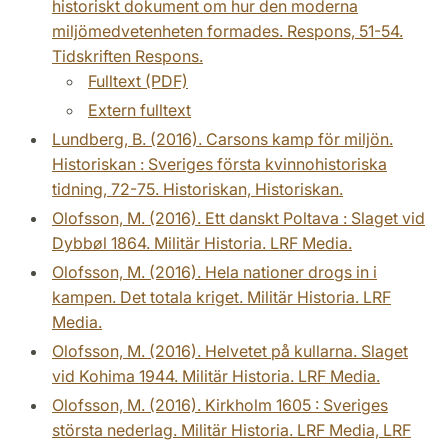
historiskt dokument om hur den moderna
miljömedvetenheten formades. Respons, 51-54.
Tidskriften Respons.
Fulltext (PDF)
Extern fulltext
Lundberg, B. (2016). Carsons kamp för miljön.
Historiskan : Sveriges första kvinnohistoriska
tidning, 72-75. Historiskan, Historiskan.
Olofsson, M. (2016). Ett danskt Poltava : Slaget vid
Dybbøl 1864. Militär Historia. LRF Media.
Olofsson, M. (2016). Hela nationer drogs in i
kampen. Det totala kriget. Militär Historia. LRF
Media.
Olofsson, M. (2016). Helvetet på kullarna. Slaget
vid Kohima 1944. Militär Historia. LRF Media.
Olofsson, M. (2016). Kirkholm 1605 : Sveriges
största nederlag. Militär Historia. LRF Media, LRF